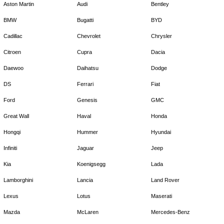
Aston Martin
Audi
Bentley
BMW
Bugatti
BYD
Cadillac
Chevrolet
Chrysler
Citroen
Cupra
Dacia
Daewoo
Daihatsu
Dodge
DS
Ferrari
Fiat
Ford
Genesis
GMC
Great Wall
Haval
Honda
Hongqi
Hummer
Hyundai
Infiniti
Jaguar
Jeep
Kia
Koenigsegg
Lada
Lamborghini
Lancia
Land Rover
Lexus
Lotus
Maserati
Mazda
McLaren
Mercedes-Benz