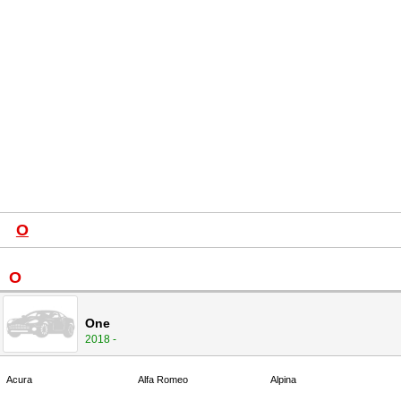
O
O
One
2018 -
Acura
Alfa Romeo
Alpina