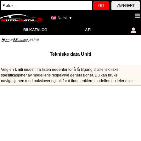
GO
AVANSERT
Norsk ▼
BILKATALOG
API
Hjem
Bilkatalog
Uniti
>>
>>
Tekniske data Uniti
Velg en
Uniti
modell fra listen nedenfor for å få tilgang til alle tekniske
spesifikasjoner av modellens respektive generasjoner. Du kan bruke
navigasjonen med bokstaver og tall for å finne enklere modellen du leter etter.