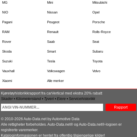
MG
Mini
Mitsubishi
NIO
Nissan
Opel
Pagani
Peugeot
Porsche
RAM
Renault
Rolls-Royce
Rover
Saab
Seat
Skoda
Smart
Subaru
Suzuki
Tesla
Toyota
Vauxhall
Volkswagen
Volvo
Xiaomi
Alle merker
Kjøretøyhistorikkrapport fra carVertical med ekstra 20% rabatt
Skader • Kilometerstand • Tyveri • Eiere • Servicehistorikk
Rapport
© 2010-2026 Auto-Data.net by Automotive Data
Alle rettigheter forbeholdes. Auto-Data.net® og Auto-Data.net®-logoen er
registrerte varemerker.
Kataloginformasjonen er hentet fra offentlig tilgjengelige kilder!