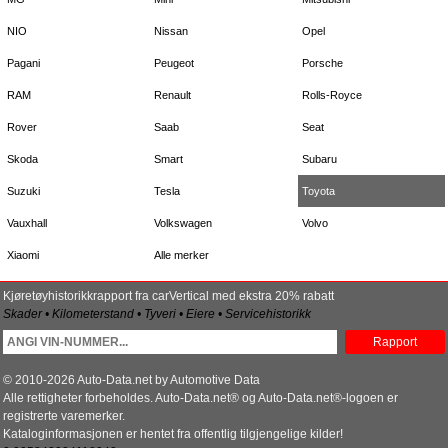
NIO
Nissan
Opel
Pagani
Peugeot
Porsche
RAM
Renault
Rolls-Royce
Rover
Saab
Seat
Skoda
Smart
Subaru
Suzuki
Tesla
Toyota
Vauxhall
Volkswagen
Volvo
Xiaomi
Alle merker
Kjøretøyhistorikkrapport fra carVertical med ekstra 20% rabatt
Skader • Kilometerstand • Tyveri • Eiere • Servicehistorikk
Rapport
© 2010-2026 Auto-Data.net by Automotive Data
Alle rettigheter forbeholdes. Auto-Data.net® og Auto-Data.net®-logoen er
registrerte varemerker.
Kataloginformasjonen er hentet fra offentlig tilgjengelige kilder!