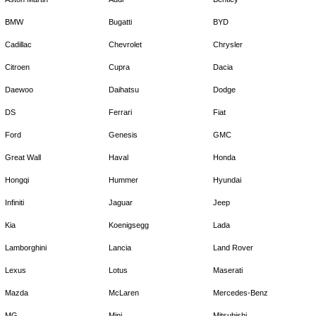
BMW
Bugatti
BYD
Cadillac
Chevrolet
Chrysler
Citroen
Cupra
Dacia
Daewoo
Daihatsu
Dodge
DS
Ferrari
Fiat
Ford
Genesis
GMC
Great Wall
Haval
Honda
Hongqi
Hummer
Hyundai
Infiniti
Jaguar
Jeep
Kia
Koenigsegg
Lada
Lamborghini
Lancia
Land Rover
Lexus
Lotus
Maserati
Mazda
McLaren
Mercedes-Benz
MG
Mini
Mitsubishi