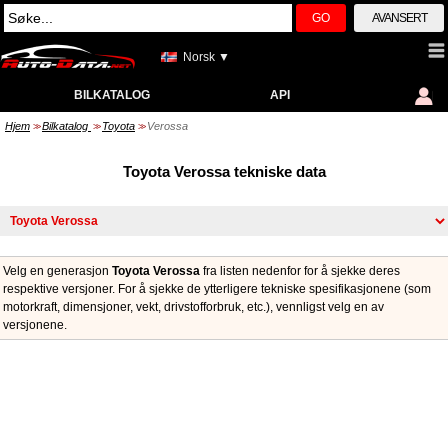
GO
AVANSERT
Norsk ▼
BILKATALOG
API
Hjem
Bilkatalog
Toyota
Verossa
>>
>>
>>
Toyota Verossa tekniske data
Velg en generasjon
Toyota Verossa
fra listen nedenfor for å sjekke deres
respektive versjoner. For å sjekke de ytterligere tekniske spesifikasjonene (som
motorkraft, dimensjoner, vekt, drivstofforbruk, etc.), vennligst velg en av
versjonene.