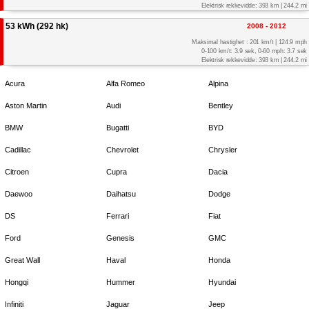
Elektrisk rekkevidde: 393 km | 244.2 mi
53 kWh (292 hk)
2008 - 2012
Maksimal hastighet : 201 km/t | 124.9 mph
0-100 km/t: 3.9 sek, 0-60 mph: 3.7 sek
Elektrisk rekkevidde: 393 km | 244.2 mi
Acura
Alfa Romeo
Alpina
Aston Martin
Audi
Bentley
BMW
Bugatti
BYD
Cadillac
Chevrolet
Chrysler
Citroen
Cupra
Dacia
Daewoo
Daihatsu
Dodge
DS
Ferrari
Fiat
Ford
Genesis
GMC
Great Wall
Haval
Honda
Hongqi
Hummer
Hyundai
Infiniti
Jaguar
Jeep