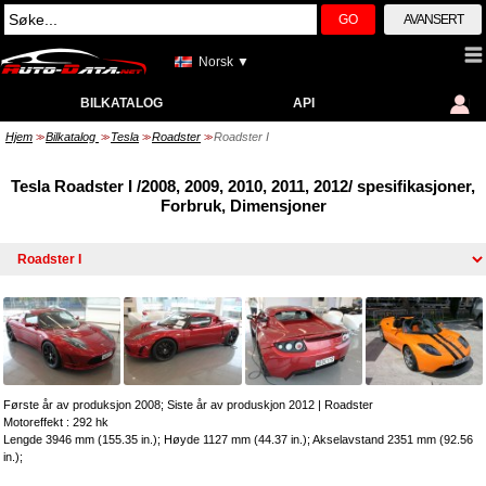
GO
AVANSERT
Norsk ▼
BILKATALOG
API
Hjem
Bilkatalog
Tesla
Roadster
Roadster I
>>
>>
>>
>>
Tesla Roadster I /2008, 2009, 2010, 2011, 2012/ spesifikasjoner,
Forbruk, Dimensjoner
Første år av produksjon 2008; Siste år av produskjon 2012
|
Roadster
Motoreffekt : 292 hk
Lengde 3946 mm (155.35 in.); Høyde 1127 mm (44.37 in.); Akselavstand 2351 mm (92.56
in.);