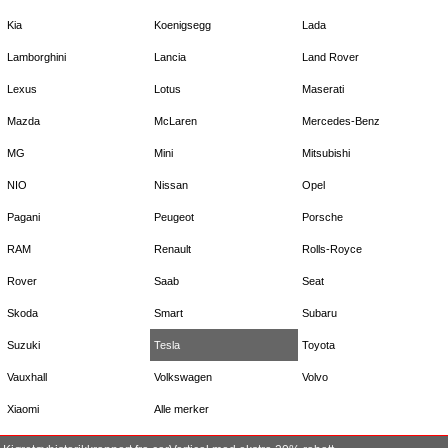
Kia
Koenigsegg
Lada
Lamborghini
Lancia
Land Rover
Lexus
Lotus
Maserati
Mazda
McLaren
Mercedes-Benz
MG
Mini
Mitsubishi
NIO
Nissan
Opel
Pagani
Peugeot
Porsche
RAM
Renault
Rolls-Royce
Rover
Saab
Seat
Skoda
Smart
Subaru
Suzuki
Tesla
Toyota
Vauxhall
Volkswagen
Volvo
Xiaomi
Alle merker