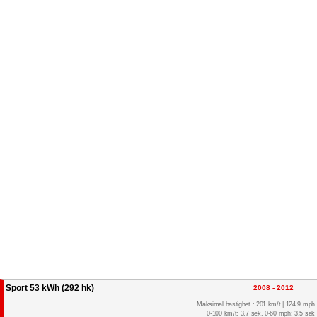
Sport 53 kWh (292 hk)
2008 - 2012
Maksimal hastighet : 201 km/t | 124.9 mph
0-100 km/t: 3.7 sek, 0-60 mph: 3.5 sek