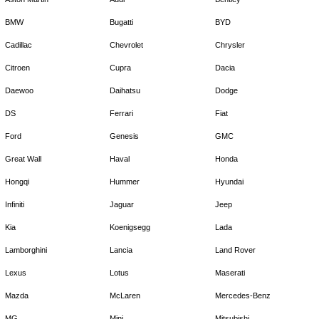
BMW
Bugatti
BYD
Cadillac
Chevrolet
Chrysler
Citroen
Cupra
Dacia
Daewoo
Daihatsu
Dodge
DS
Ferrari
Fiat
Ford
Genesis
GMC
Great Wall
Haval
Honda
Hongqi
Hummer
Hyundai
Infiniti
Jaguar
Jeep
Kia
Koenigsegg
Lada
Lamborghini
Lancia
Land Rover
Lexus
Lotus
Maserati
Mazda
McLaren
Mercedes-Benz
MG
Mini
Mitsubishi