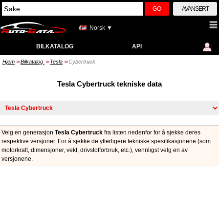
GO
AVANSERT
Norsk ▼
BILKATALOG
API
Hjem
Bilkatalog
Tesla
Cybertruck
>>
>>
>>
Tesla Cybertruck tekniske data
Velg en generasjon
Tesla Cybertruck
fra listen nedenfor for å sjekke deres
respektive versjoner. For å sjekke de ytterligere tekniske spesifikasjonene (som
motorkraft, dimensjoner, vekt, drivstofforbruk, etc.), vennligst velg en av
versjonene.