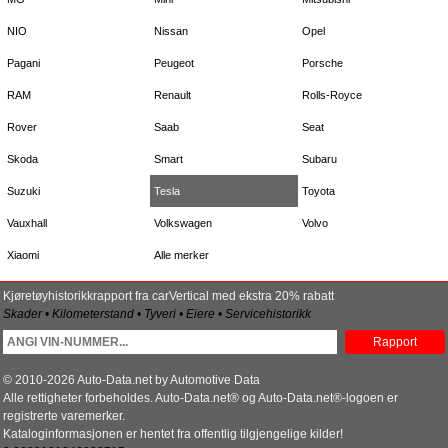
NIO
Nissan
Opel
Pagani
Peugeot
Porsche
RAM
Renault
Rolls-Royce
Rover
Saab
Seat
Skoda
Smart
Subaru
Suzuki
Tesla
Toyota
Vauxhall
Volkswagen
Volvo
Xiaomi
Alle merker
Kjøretøyhistorikkrapport fra carVertical med ekstra 20% rabatt
Skader • Kilometerstand • Tyveri • Eiere • Servicehistorikk
Rapport
© 2010-2026 Auto-Data.net by Automotive Data
Alle rettigheter forbeholdes. Auto-Data.net® og Auto-Data.net®-logoen er
registrerte varemerker.
Kataloginformasjonen er hentet fra offentlig tilgjengelige kilder!