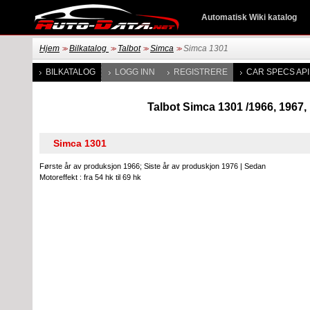
Automatisk Wiki katalog
Hjem
Bilkatalog
Talbot
Simca
Simca 1301
>>
>>
>>
>>
BILKATALOG
LOGG INN
REGISTRERE
CAR SPECS API
Talbot Simca 1301 /1966, 1967, 
Første år av produksjon 1966; Siste år av produskjon 1976
|
Sedan
Motoreffekt : fra 54 hk til 69 hk