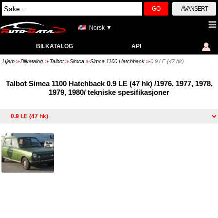
GO
AVANSERT
Norsk ▼
BILKATALOG
API
Hjem
Bilkatalog
Talbot
Simca
Simca 1100 Hatchback
0.9 LE (47 hk)
>>
>>
>>
>>
>>
Talbot Simca 1100 Hatchback 0.9 LE (47 hk) /1976, 1977, 1978,
1979, 1980/ tekniske spesifikasjoner