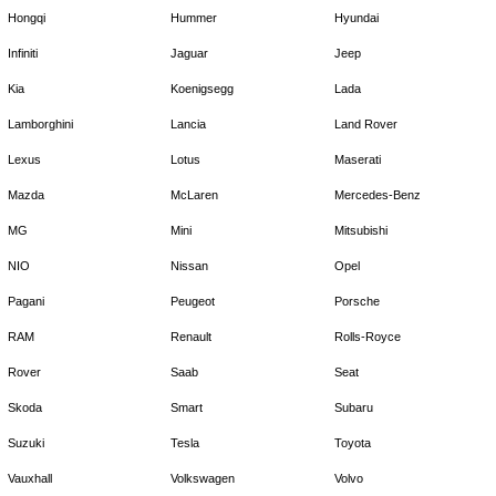
Hongqi
Hummer
Hyundai
Infiniti
Jaguar
Jeep
Kia
Koenigsegg
Lada
Lamborghini
Lancia
Land Rover
Lexus
Lotus
Maserati
Mazda
McLaren
Mercedes-Benz
MG
Mini
Mitsubishi
NIO
Nissan
Opel
Pagani
Peugeot
Porsche
RAM
Renault
Rolls-Royce
Rover
Saab
Seat
Skoda
Smart
Subaru
Suzuki
Tesla
Toyota
Vauxhall
Volkswagen
Volvo