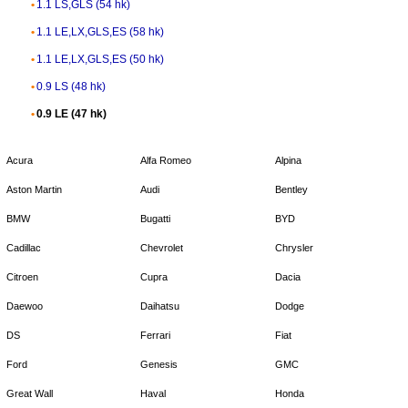
1.1 LS,GLS (54 hk)
1.1 LE,LX,GLS,ES (58 hk)
1.1 LE,LX,GLS,ES (50 hk)
0.9 LS (48 hk)
0.9 LE (47 hk)
Acura
Alfa Romeo
Alpina
Aston Martin
Audi
Bentley
BMW
Bugatti
BYD
Cadillac
Chevrolet
Chrysler
Citroen
Cupra
Dacia
Daewoo
Daihatsu
Dodge
DS
Ferrari
Fiat
Ford
Genesis
GMC
Great Wall
Haval
Honda