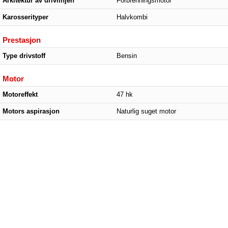
Arkitektur av drivlinjen
Forbrenningsmotor
Karosserityper
Halvkombi
Prestasjon
Type drivstoff
Bensin
Motor
Motoreffekt
47 hk
Motors aspirasjon
Naturlig suget motor