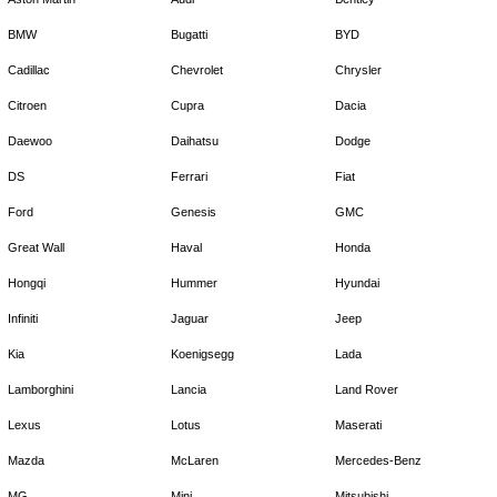
BMW
Bugatti
BYD
Cadillac
Chevrolet
Chrysler
Citroen
Cupra
Dacia
Daewoo
Daihatsu
Dodge
DS
Ferrari
Fiat
Ford
Genesis
GMC
Great Wall
Haval
Honda
Hongqi
Hummer
Hyundai
Infiniti
Jaguar
Jeep
Kia
Koenigsegg
Lada
Lamborghini
Lancia
Land Rover
Lexus
Lotus
Maserati
Mazda
McLaren
Mercedes-Benz
MG
Mini
Mitsubishi