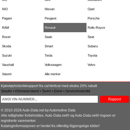
NIO
Nissan
Opel
Pagani
Peugeot
Porsche
RAM
Renault
Rolls-Royce
Rover
Saab
Seat
Skoda
Smart
Subaru
Suzuki
Tesla
Toyota
Vauxhall
Volkswagen
Volvo
Xiaomi
Alle merker
Kjøretøyhistorikkrapport fra carVertical med ekstra 20% rabatt
Skader • Kilometerstand • Tyveri • Eiere • Servicehistorikk
Rapport
© 2010-2026 Auto-Data.net by Automotive Data
Alle rettigheter forbeholdes. Auto-Data.net® og Auto-Data.net®-logoen er
registrerte varemerker.
Kataloginformasjonen er hentet fra offentlig tilgjengelige kilder!