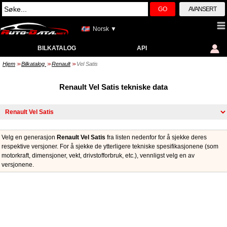
GO
AVANSERT
Norsk ▼
BILKATALOG
API
Hjem
Bilkatalog
Renault
Vel Satis
>>
>>
>>
Renault Vel Satis tekniske data
Velg en generasjon
Renault Vel Satis
fra listen nedenfor for å sjekke deres
respektive versjoner. For å sjekke de ytterligere tekniske spesifikasjonene (som
motorkraft, dimensjoner, vekt, drivstofforbruk, etc.), vennligst velg en av
versjonene.