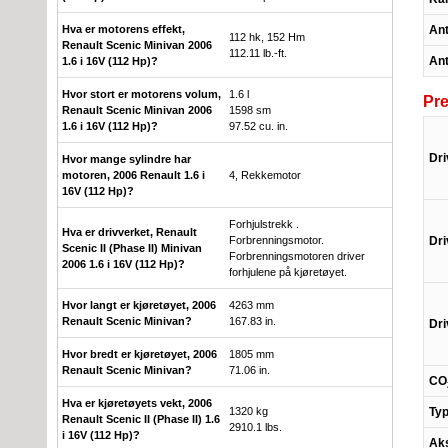
Ant
Hva er motorens effekt,
112 hk, 152 Hm
Renault Scenic Minivan 2006
112.11 lb.-ft.
Ant
1.6 i 16V (112 Hp)?
Hvor stort er motorens volum,
1.6 l
Pre
Renault Scenic Minivan 2006
1598 sm
1.6 i 16V (112 Hp)?
97.52 cu. in.
Dri
Hvor mange sylindre har
motoren, 2006 Renault 1.6 i
4, Rekkemotor
16V (112 Hp)?
Forhjulstrekk .
Hva er drivverket, Renault
Dri
Forbrenningsmotor.
Scenic II (Phase II) Minivan
Forbrenningsmotoren driver
2006 1.6 i 16V (112 Hp)?
forhjulene på kjøretøyet.
Hvor langt er kjøretøyet, 2006
4263 mm
Renault Scenic Minivan?
167.83 in.
Dri
Hvor bredt er kjøretøyet, 2006
1805 mm
Renault Scenic Minivan?
71.06 in.
CO
Hva er kjøretøyets vekt, 2006
Typ
1320 kg
Renault Scenic II (Phase II) 1.6
2910.1 lbs.
i 16V (112 Hp)?
Aks