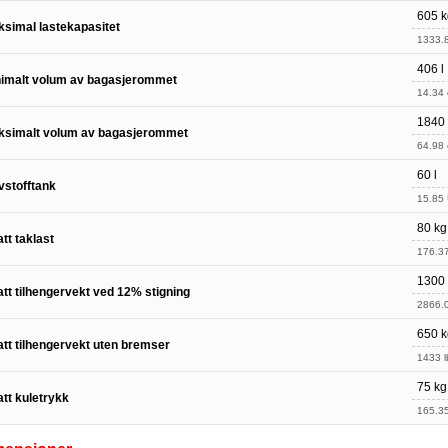
605 k
simal lastekapasitet
1333.8
406 l
imalt volum av bagasjerommet
14.34 c
1840 
ksimalt volum av bagasjerommet
64.98 c
60 l
vstofftank
15.85 
80 kg
latt taklast
176.37
1300
latt tilhengervekt ved 12% stigning
2866.0
650 k
latt tilhengervekt uten bremser
1433 l
75 kg
latt kuletrykk
165.35