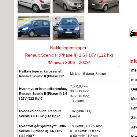
Nøkkelegenskaper:
Renault Scenic II (Phase II) 1.6 i 16V (112 hk)
Inf
/Minivan 2006 - 2009/
me
Hvilken type er karosseriet,
Minivan, 5 dører, 5 seter
Renault Scenic II (Phase II)?
mod
7.6 l/100 km
Hvor mye er brenselforbruket,
Ge
30.9 US mpg
Renault Scenic II (Phase II) 1.6
37.2 UK mpg
Mod
i 16V (112 Hp)?
13.2 km/l
Før
Hvor øko er bilen, Renault
182 g/km CO
2
Scenic 1.6 i 16V (112 Hp)?
Euro 4
Sis
Hvor fort går kjøretøyet, 2006
180 km/t | 111.85 mph
Ark
Scenic II (Phase II) 1.6 i 16V
0-100 km/t: 11.8 sek
(112 Hp)?
0-60 mph: 11.2 sek
Kar