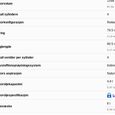
1598
torvolum
97.52 
all sylindere
4
orkonfigurasjon
Rekk
79.5
ing
3.13 in
80.5
glengde
3.17 in
all ventiler per sylinder
4
vstoffinnsprøytningssystem
Indir
ors aspirasjon
Natur
4.8 l
oroljekapasitet
5.07 U
oroljespesifikasjon
L
6 l
ølevæske
6.34 U