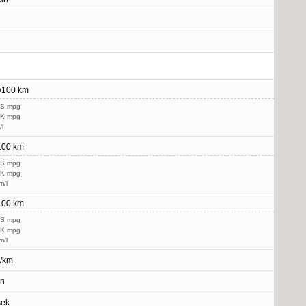
l/100 km
US mpg
UK mpg
/l
/100 km
US mpg
UK mpg
m/l
/100 km
US mpg
UK mpg
m/l
g/km
in
sek