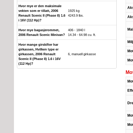
Hvor mye er den maksimale
Aks
vekten som er tillatt, 2006
1925 kg
Renault Scenic II (Phase II) 1.6
4243.9 lbs.
Aks
i 16V (112 Hp)?
Mak
Hvor mye bagasjerommet,
406 - 1840 l
2006 Renault Scenic Minivan?
14.34 - 64.98 cu. ft.
Mil
Hvor mange girskifter har
girkassen, Hvilken type er
Mot
girkassen, 2006 Renault
6, manuell girkasse
Scenic II (Phase II) 1.6 i 16V
Mo
(112 Hp)?
Mo
Mot
Eff
Dr
Mot
Mo