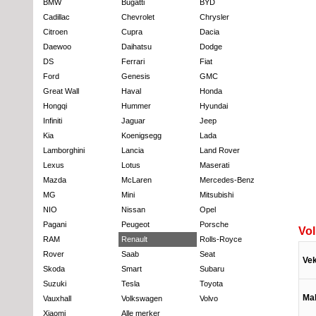
BMW
Bugatti
BYD
Cadillac
Chevrolet
Chrysler
Citroen
Cupra
Dacia
Daewoo
Daihatsu
Dodge
DS
Ferrari
Fiat
Ford
Genesis
GMC
Great Wall
Haval
Honda
Hongqi
Hummer
Hyundai
Infiniti
Jaguar
Jeep
Kia
Koenigsegg
Lada
Lamborghini
Lancia
Land Rover
Lexus
Lotus
Maserati
Mazda
McLaren
Mercedes-Benz
MG
Mini
Mitsubishi
NIO
Nissan
Opel
Pagani
Peugeot
Porsche
Vol
RAM
Renault
Rolls-Royce
Rover
Saab
Seat
Vek
Skoda
Smart
Subaru
Suzuki
Tesla
Toyota
Mak
Vauxhall
Volkswagen
Volvo
Xiaomi
Alle merker