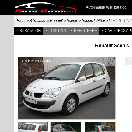
Automatisk Wiki katalog
Hjem
Bilkatalog
Renault
Scenic
Scenic II (Phase II)
1.6 i 16V 
>>
>>
>>
>>
>>
BILKATALOG
LOGG INN
REGISTRERE
CAR SPECS API
Renault Scenic II