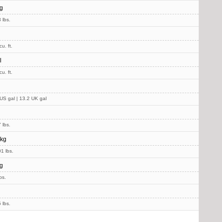
g
 lbs.
u. ft.
l
u. ft.
US gal | 13.2 UK gal
 lbs.
 kg
1 lbs.
g
bs.
 lbs.