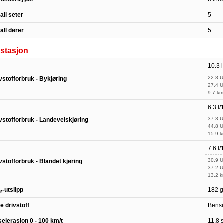
all seter
5
all dører
5
stasjon
10.3 
22.8 
vstofforbruk - Bykjøring
27.4 
9.7 km
6.3 l
37.3 
vstofforbruk - Landeveiskjøring
44.8 
15.9 k
7.6 l
30.9 
vstofforbruk - Blandet kjøring
37.2 
13.2 k
-utslipp
182 
2
e drivstoff
Bens
elerasjon 0 - 100 km/t
11.8 