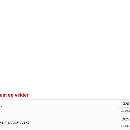
um og vekter
1320
t
2910.1
1925
simalt tillatt vekt
4243.9