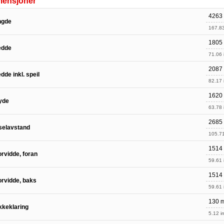
mensjoner
4263
ngde
167.83
1805
edde
71.06 
2087
dde inkl. speil
82.17 
1620
yde
63.78 
2685
selavstand
105.71
1514
rvidde, foran
59.61 
1514
rvidde, baks
59.61 
130 
keklaring
5.12 in