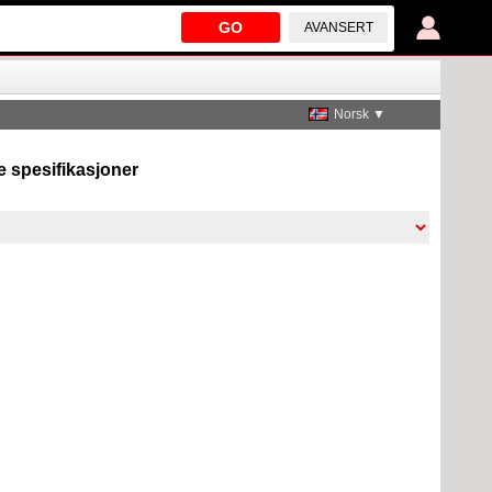
GO
AVANSERT
Norsk ▼
ke spesifikasjoner