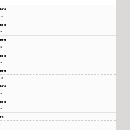
 mm
 in.
 mm
in.
 mm
in.
 mm
in.
 mm
 in.
 mm
in.
 mm
in.
mm
.