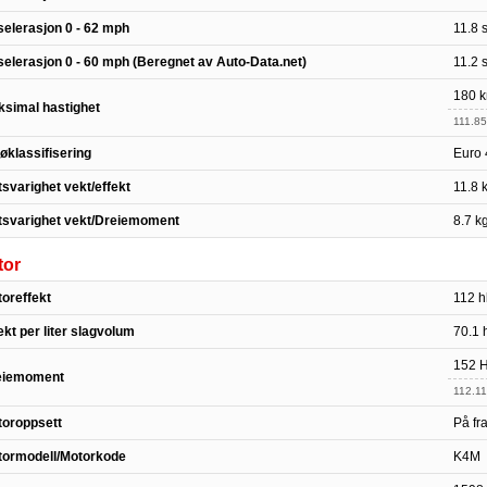
elerasjon 0 - 62 mph
11.8 
elerasjon 0 - 60 mph (Beregnet av Auto-Data.net)
11.2 
180 k
simal hastighet
111.8
jøklassifisering
Euro 
svarighet vekt/effekt
11.8 
tsvarighet vekt/Dreiemoment
8.7 k
tor
oreffekt
112 h
ekt per liter slagvolum
70.1 h
152 H
eiemoment
112.11
oroppsett
På fra
tormodell/Motorkode
K4M