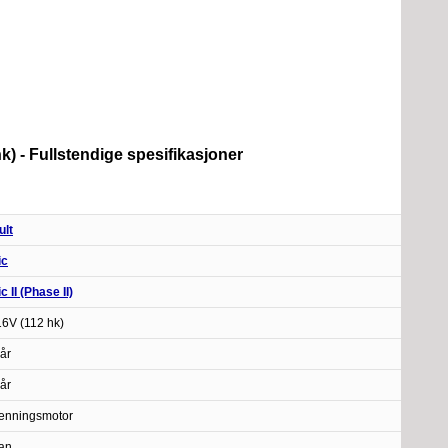
hk) - Fullstendige spesifikasjoner
ult
ic
c II (Phase II)
 16V (112 hk)
år
år
enningsmotor
an