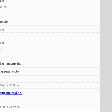
 sm
cu. in.
emotor
 mm
.
 mm
.
ekte innsprøyting
lig suget motor
S qt | 4.22 UK qt
ogg inn for å se.
S qt | 5.28 UK qt