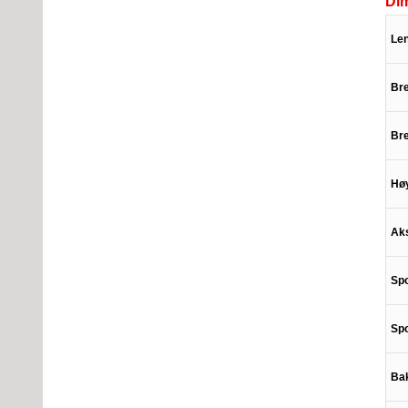
Di
Le
Br
Bre
Hø
Ak
Spo
Spo
Bak