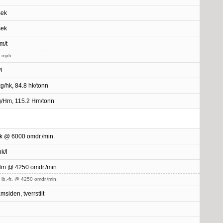
sek
sek
m/t
5 mph
4
kg/hk, 84.8 hk/tonn
g/Hm, 115.2 Hm/tonn
k @ 6000 omdr./min.
k/l
m @ 4250 omdr./min.
 lb.-ft. @ 4250 omdr./min.
msiden, tverrstilt