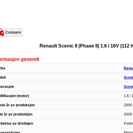
Compare
Renault Scenic II (Phase II) 1.6 i 16V (112 
ormasjon generelt
rke
Rena
ell
Scen
nerasjon
Sceni
ifikasjon (motor)
1.6 i
ste år av produksjon
2006 
te år av produskjon
2009 
itektur av drivlinjen
Forbr
osserityper
Miniv