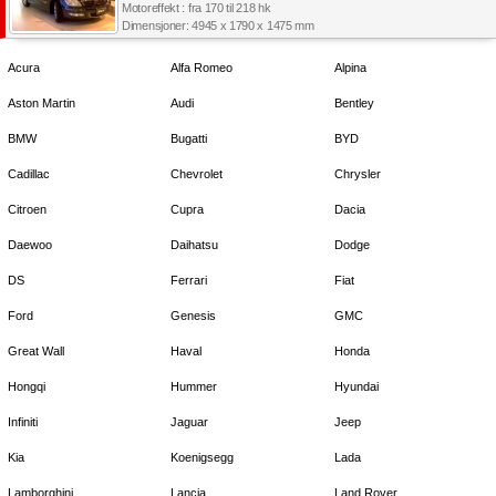
Motoreffekt : fra 170 til 218 hk
Dimensjoner: 4945 x 1790 x 1475 mm
Acura
Alfa Romeo
Alpina
Aston Martin
Audi
Bentley
BMW
Bugatti
BYD
Cadillac
Chevrolet
Chrysler
Citroen
Cupra
Dacia
Daewoo
Daihatsu
Dodge
DS
Ferrari
Fiat
Ford
Genesis
GMC
Great Wall
Haval
Honda
Hongqi
Hummer
Hyundai
Infiniti
Jaguar
Jeep
Kia
Koenigsegg
Lada
Lamborghini
Lancia
Land Rover