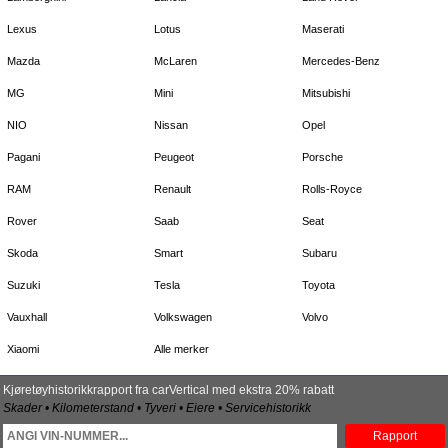
Lexus
Lotus
Maserati
Mazda
McLaren
Mercedes-Benz
MG
Mini
Mitsubishi
NIO
Nissan
Opel
Pagani
Peugeot
Porsche
RAM
Renault
Rolls-Royce
Rover
Saab
Seat
Skoda
Smart
Subaru
Suzuki
Tesla
Toyota
Vauxhall
Volkswagen
Volvo
Xiaomi
Alle merker
Kjøretøyhistorikkrapport fra carVertical med ekstra 20% rabatt
Skader • Kilometerstand • Tyveri • Eiere • Servicehistorikk
Rapport