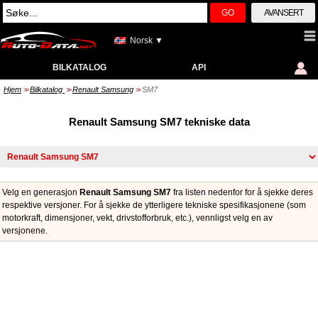
GO
AVANSERT
Norsk ▼
BILKATALOG
API
Hjem
Bilkatalog
Renault Samsung
SM7
>>
>>
>>
Renault Samsung SM7 tekniske data
Velg en generasjon
Renault Samsung SM7
fra listen nedenfor for å sjekke deres
respektive versjoner. For å sjekke de ytterligere tekniske spesifikasjonene (som
motorkraft, dimensjoner, vekt, drivstofforbruk, etc.), vennligst velg en av
versjonene.