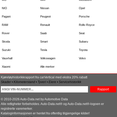
NIO
Nissan
Opel
Pagani
Peugeot
Porsche
RAM
Renault
Rolls-Royce
Rover
Saab
Seat
Skoda
Smart
Subaru
Suzuki
Tesla
Toyota
Vauxhall
Volkswagen
Volvo
Xiaomi
Alle merker
Kjøretøyhistorikkrapport fra carVertical med ekstra 20% rabatt
Skader • Kilometerstand • Tyveri • Eiere • Servicehistorikk
Rapport
© 2010-2026 Auto-Data.net by Automotive Data
Alle rettigheter forbeholdes. Auto-Data.net® og Auto-Data.net®-logoen er
registrerte varemerker.
Kataloginformasjonen er hentet fra offentlig tilgjengelige kilder!