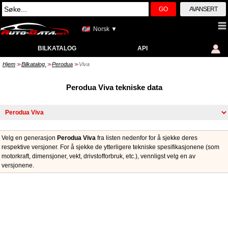
GO
AVANSERT
Norsk ▼
BILKATALOG
API
Hjem
Bilkatalog
Perodua
Viva
>>
>>
>>
Perodua Viva tekniske data
Velg en generasjon
Perodua Viva
fra listen nedenfor for å sjekke deres
respektive versjoner. For å sjekke de ytterligere tekniske spesifikasjonene (som
motorkraft, dimensjoner, vekt, drivstofforbruk, etc.), vennligst velg en av
versjonene.