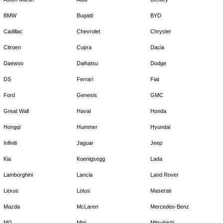
BMW
Bugatti
BYD
Cadillac
Chevrolet
Chrysler
Citroen
Cupra
Dacia
Daewoo
Daihatsu
Dodge
DS
Ferrari
Fiat
Ford
Genesis
GMC
Great Wall
Haval
Honda
Hongqi
Hummer
Hyundai
Infiniti
Jaguar
Jeep
Kia
Koenigsegg
Lada
Lamborghini
Lancia
Land Rover
Lexus
Lotus
Maserati
Mazda
McLaren
Mercedes-Benz
MG
Mini
Mitsubishi