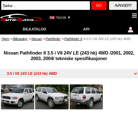
GO
AVANSERT
Norsk ▼
BILKATALOG
API
Hjem
Bilkatalog
Nissan
Pathfinder
Pathfinder II
3.5 i V6 24V LE (243 hk) 4WD
>>
>>
>>
>>
>>
Nissan Pathfinder II 3.5 i V6 24V LE (243 hk) 4WD /2001, 2002,
2003, 2004/ tekniske spesifikasjoner