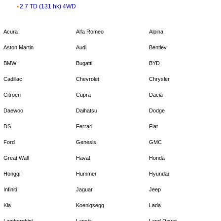
2.7 TD (131 hk) 4WD
Acura
Alfa Romeo
Alpina
Aston Martin
Audi
Bentley
BMW
Bugatti
BYD
Cadillac
Chevrolet
Chrysler
Citroen
Cupra
Dacia
Daewoo
Daihatsu
Dodge
DS
Ferrari
Fiat
Ford
Genesis
GMC
Great Wall
Haval
Honda
Hongqi
Hummer
Hyundai
Infiniti
Jaguar
Jeep
Kia
Koenigsegg
Lada
Lamborghini
Lancia
Land Rover