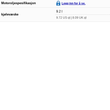
Motoroljespesifikasjon
Logg inn for å se.
9.2 l
kjølevæske
9.72 US qt | 8.09 UK qt