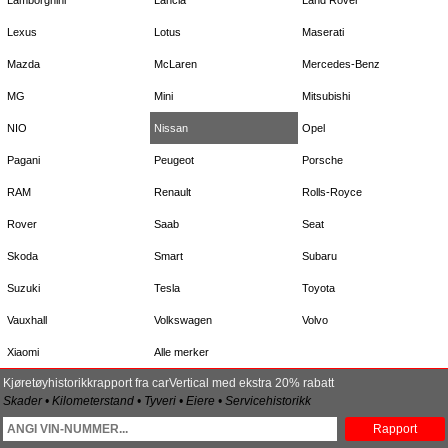
Lexus
Lotus
Maserati
Mazda
McLaren
Mercedes-Benz
MG
Mini
Mitsubishi
NIO
Nissan
Opel
Pagani
Peugeot
Porsche
RAM
Renault
Rolls-Royce
Rover
Saab
Seat
Skoda
Smart
Subaru
Suzuki
Tesla
Toyota
Vauxhall
Volkswagen
Volvo
Xiaomi
Alle merker
Kjøretøyhistorikkrapport fra carVertical med ekstra 20% rabatt
Skader • Kilometerstand • Tyveri • Eiere • Servicehistorikk
Rapport