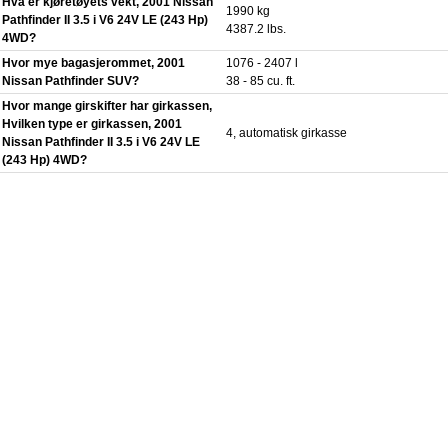
Hva er kjøretøyets vekt, 2001 Nissan
1990 kg
Pathfinder II 3.5 i V6 24V LE (243 Hp)
4387.2 lbs.
4WD?
Hvor mye bagasjerommet, 2001
1076 - 2407 l
Nissan Pathfinder SUV?
38 - 85 cu. ft.
Hvor mange girskifter har girkassen,
Hvilken type er girkassen, 2001
4, automatisk girkasse
Nissan Pathfinder II 3.5 i V6 24V LE
(243 Hp) 4WD?