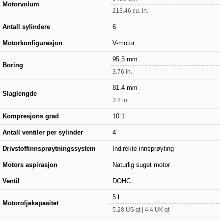
Motorvolum
213.46 cu. in.
Antall sylindere
6
Motorkonfigurasjon
V-motor
95.5 mm
Boring
3.76 in.
81.4 mm
Slaglengde
3.2 in.
Kompresjons grad
10:1
Antall ventiler per sylinder
4
Drivstoffinnsprøytningssystem
Indirekte innsprøyting
Motors aspirasjon
Naturlig suget motor
Ventil
DOHC
5 l
Motoroljekapasitet
5.28 US qt | 4.4 UK qt