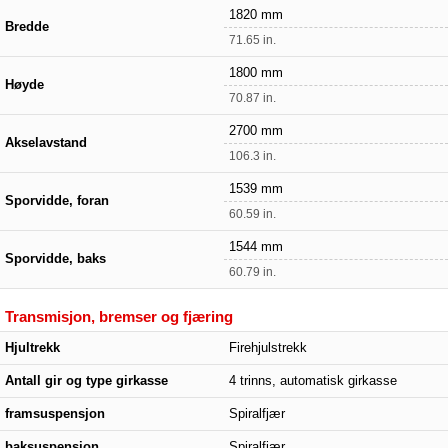
1820 mm
Bredde
71.65 in.
1800 mm
Høyde
70.87 in.
2700 mm
Akselavstand
106.3 in.
1539 mm
Sporvidde, foran
60.59 in.
1544 mm
Sporvidde, baks
60.79 in.
Transmisjon, bremser og fjæring
Hjultrekk
Firehjulstrekk
Antall gir og type girkasse
4 trinns, automatisk girkasse
framsuspensjon
Spiralfjær
baksuspensjon
Spiralfjær