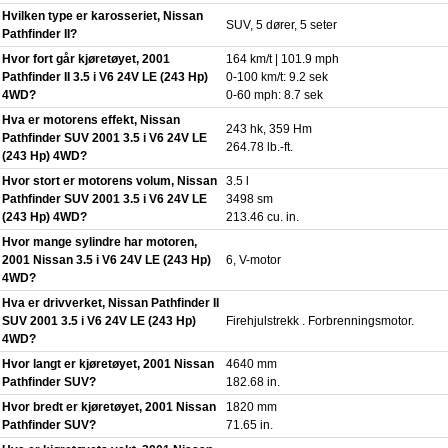
Hvilken type er karosseriet, Nissan
SUV, 5 dører, 5 seter
Pathfinder II?
Hvor fort går kjøretøyet, 2001
164 km/t | 101.9 mph
Pathfinder II 3.5 i V6 24V LE (243 Hp)
0-100 km/t: 9.2 sek
4WD?
0-60 mph: 8.7 sek
Hva er motorens effekt, Nissan
243 hk, 359 Hm
Pathfinder SUV 2001 3.5 i V6 24V LE
264.78 lb.-ft.
(243 Hp) 4WD?
Hvor stort er motorens volum, Nissan
3.5 l
Pathfinder SUV 2001 3.5 i V6 24V LE
3498 sm
(243 Hp) 4WD?
213.46 cu. in.
Hvor mange sylindre har motoren,
2001 Nissan 3.5 i V6 24V LE (243 Hp)
6, V-motor
4WD?
Hva er drivverket, Nissan Pathfinder II
SUV 2001 3.5 i V6 24V LE (243 Hp)
Firehjulstrekk . Forbrenningsmotor.
4WD?
Hvor langt er kjøretøyet, 2001 Nissan
4640 mm
Pathfinder SUV?
182.68 in.
Hvor bredt er kjøretøyet, 2001 Nissan
1820 mm
Pathfinder SUV?
71.65 in.