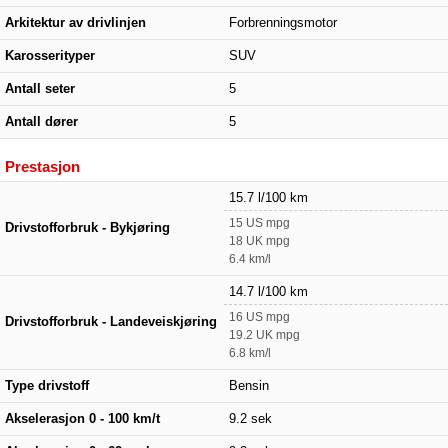
Arkitektur av drivlinjen
Forbrenningsmotor
Karosserityper
SUV
Antall seter
5
Antall dører
5
Prestasjon
15.7 l/100 km
15 US mpg
Drivstofforbruk - Bykjøring
18 UK mpg
6.4 km/l
14.7 l/100 km
16 US mpg
Drivstofforbruk - Landeveiskjøring
19.2 UK mpg
6.8 km/l
Type drivstoff
Bensin
Akselerasjon 0 - 100 km/t
9.2 sek