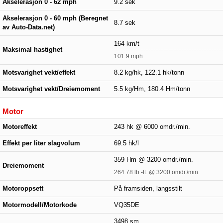
Akselerasjon 0 - 62 mph
9.2 sek
Akselerasjon 0 - 60 mph (Beregnet
8.7 sek
av Auto-Data.net)
164 km/t
Maksimal hastighet
101.9 mph
Motsvarighet vekt/effekt
8.2 kg/hk, 122.1 hk/tonn
Motsvarighet vekt/Dreiemoment
5.5 kg/Hm, 180.4 Hm/tonn
Motor
Motoreffekt
243 hk @ 6000 omdr./min.
Effekt per liter slagvolum
69.5 hk/l
359 Hm @ 3200 omdr./min.
Dreiemoment
264.78 lb.-ft. @ 3200 omdr./min.
Motoroppsett
På framsiden, langsstilt
Motormodell/Motorkode
VQ35DE
3498 sm