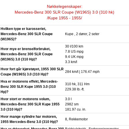
Nøkkelegenskaper:
Mercedes-Benz 300 SLR Coupe (W196S) 3.0 (310 hk)
/Kupe 1955 - 1955/
Hvilken type er karosseriet,
Mercedes-Benz 300 SLR Coupe
Kupe , 2 dører, 2 seter
(W196S)?
30 l/100 km
Hvor mye er brenselforbruket,
7.8 US mpg
Mercedes-Benz 300 SLR Coupe
9.4 UK mpg
(W196S) 3.0 (310 Hp)?
3.3 km/l
Hvor fort går kjøretøyet, 1955 300 SLR
284 km/t | 176.47 mph
Coupe (W196S) 3.0 (310 Hp)?
Hva er motorens effekt, Mercedes-
310 hk, 311 Hm
Benz 300 SLR Kupe 1955 3.0 (310
229.38 lb.-ft.
Hp)?
Hvor stort er motorens volum,
3.0 l
Mercedes-Benz 300 SLR Kupe 1955
2982 sm
3.0 (310 Hp)?
181.97 cu. in.
Hvor mange sylindre har motoren,
8, Rekkemotor
1955 Mercedes-Benz 3.0 (310 Hp)?
Hva er drivverket, Mercedes-Benz 300
Bakhjulstrekk . Forbrenningsmotor.