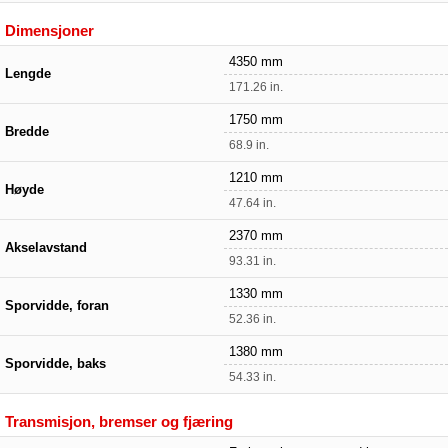
Dimensjoner
4350 mm
Lengde
171.26 in.
1750 mm
Bredde
68.9 in.
1210 mm
Høyde
47.64 in.
2370 mm
Akselavstand
93.31 in.
1330 mm
Sporvidde, foran
52.36 in.
1380 mm
Sporvidde, baks
54.33 in.
Transmisjon, bremser og fjæring