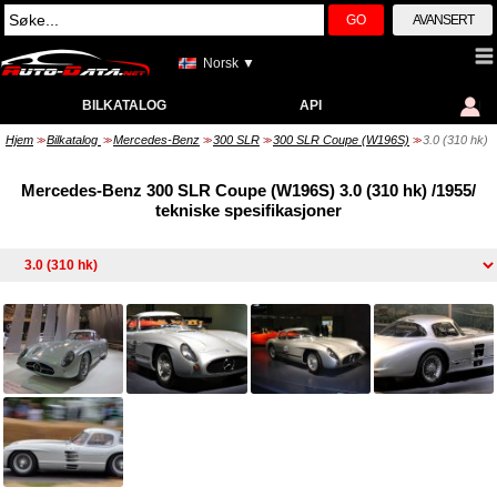
GO
AVANSERT
Norsk ▼
BILKATALOG
API
Hjem
Bilkatalog
Mercedes-Benz
300 SLR
300 SLR Coupe (W196S)
3.0 (310 hk)
>>
>>
>>
>>
>>
Mercedes-Benz 300 SLR Coupe (W196S) 3.0 (310 hk) /1955/
tekniske spesifikasjoner