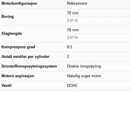
Motorkonfigurasjon
Rekkemotor
78 mm
Boring
3.07 in.
78 mm
Slaglengde
3.07 in.
Kompresjons grad
9:1
Antall ventiler per sylinder
2
Drivstoffinnsprøytningssystem
Direkte innsprøyting
Motors aspirasjon
Naturlig suget motor
Ventil
DOHC