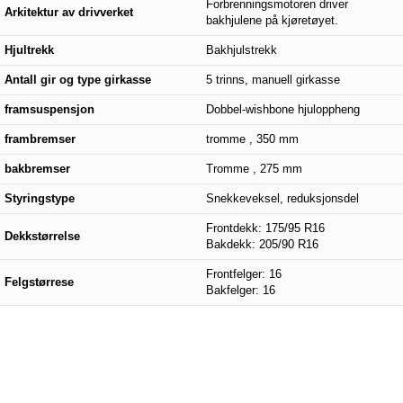
Forbrenningsmotoren driver
Arkitektur av drivverket
bakhjulene på kjøretøyet.
Hjultrekk
Bakhjulstrekk
Antall gir og type girkasse
5 trinns, manuell girkasse
framsuspensjon
Dobbel-wishbone hjuloppheng
frambremser
tromme , 350 mm
bakbremser
Tromme , 275 mm
Styringstype
Snekkeveksel, reduksjonsdel
Frontdekk: 175/95 R16
Dekkstørrelse
Bakdekk: 205/90 R16
Frontfelger: 16
Felgstørrese
Bakfelger: 16