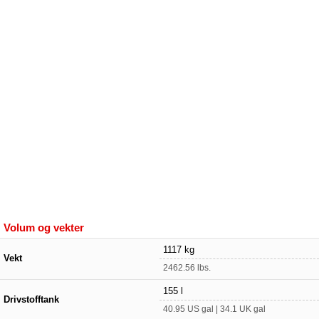
Volum og vekter
1117 kg
Vekt
2462.56 lbs.
155 l
Drivstofftank
40.95 US gal | 34.1 UK gal