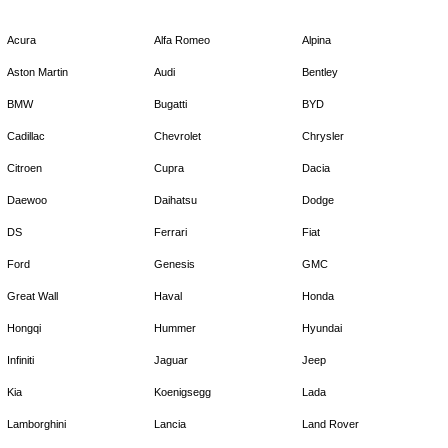
Acura
Alfa Romeo
Alpina
Aston Martin
Audi
Bentley
BMW
Bugatti
BYD
Cadillac
Chevrolet
Chrysler
Citroen
Cupra
Dacia
Daewoo
Daihatsu
Dodge
DS
Ferrari
Fiat
Ford
Genesis
GMC
Great Wall
Haval
Honda
Hongqi
Hummer
Hyundai
Infiniti
Jaguar
Jeep
Kia
Koenigsegg
Lada
Lamborghini
Lancia
Land Rover