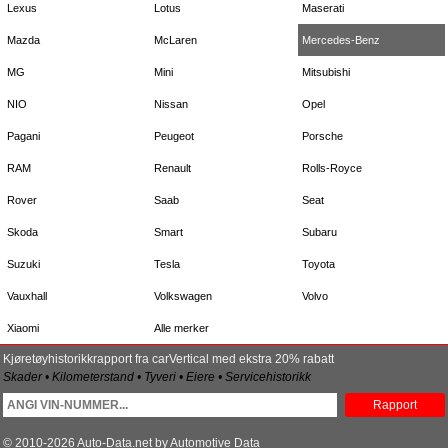
Lexus
Lotus
Maserati
Mazda
McLaren
Mercedes-Benz
MG
Mini
Mitsubishi
NIO
Nissan
Opel
Pagani
Peugeot
Porsche
RAM
Renault
Rolls-Royce
Rover
Saab
Seat
Skoda
Smart
Subaru
Suzuki
Tesla
Toyota
Vauxhall
Volkswagen
Volvo
Xiaomi
Alle merker
Kjøretøyhistorikkrapport fra carVertical med ekstra 20% rabatt
Skader • Kilometerstand • Tyveri • Eiere • Servicehistorikk
Rapport
© 2010-2026 Auto-Data.net by Automotive Data