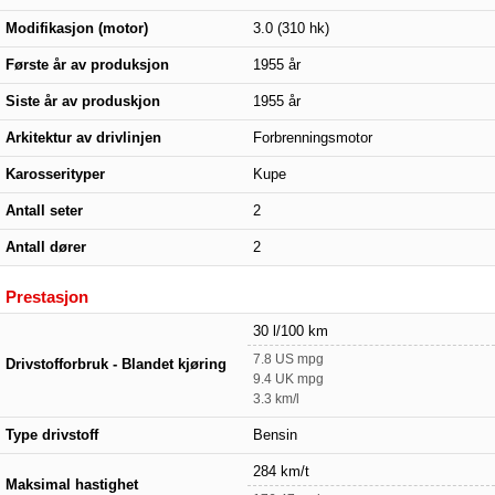
Modifikasjon (motor)
3.0 (310 hk)
Første år av produksjon
1955 år
Siste år av produskjon
1955 år
Arkitektur av drivlinjen
Forbrenningsmotor
Karosserityper
Kupe
Antall seter
2
Antall dører
2
Prestasjon
30 l/100 km
7.8 US mpg
Drivstofforbruk - Blandet kjøring
9.4 UK mpg
3.3 km/l
Type drivstoff
Bensin
284 km/t
Maksimal hastighet