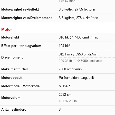
176.47 mph
Motsvarighet vekt/effekt
3.6 kg/hk, 277.5 hk/tonn
Motsvarighet vekt/Dreiemoment
3.6 kg/Hm, 278.4 Hm/tonn
Motor
Motoreffekt
310 hk @ 7400 omdr./min.
Effekt per liter slagvolum
104 hk/l
311 Hm @ 5950 omdr./min.
Dreiemoment
229.38 lb.-ft. @ 5950 omdr./min.
Maksimalt turtall
7800 omdr./min.
Motoroppsett
På framsiden, langsstilt
Motormodell/Motorkode
M 196 S
2982 sm
Motorvolum
181.97 cu. in.
Antall sylindere
8