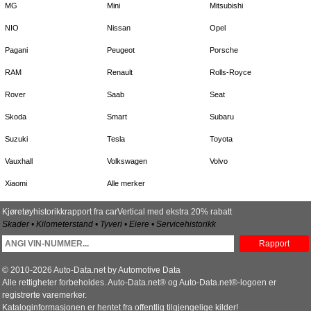
MG
Mini
Mitsubishi
NIO
Nissan
Opel
Pagani
Peugeot
Porsche
RAM
Renault
Rolls-Royce
Rover
Saab
Seat
Skoda
Smart
Subaru
Suzuki
Tesla
Toyota
Vauxhall
Volkswagen
Volvo
Xiaomi
Alle merker
Kjøretøyhistorikkrapport fra carVertical med ekstra 20% rabatt
Skader • Kilometerstand • Tyveri • Eiere • Servicehistorikk
Rapport
© 2010-2026 Auto-Data.net by Automotive Data
Alle rettigheter forbeholdes. Auto-Data.net® og Auto-Data.net®-logoen er
registrerte varemerker.
Kataloginformasjonen er hentet fra offentlig tilgjengelige kilder!