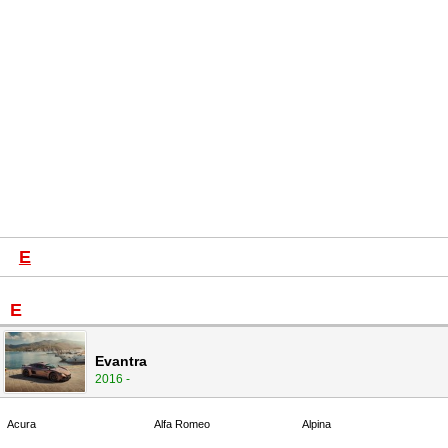
E
E
Evantra
2016 -
Acura
Alfa Romeo
Alpina