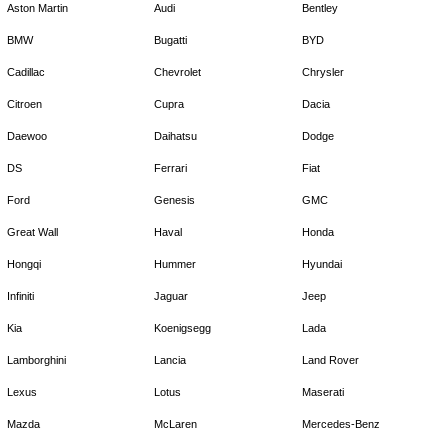
Aston Martin
Audi
Bentley
BMW
Bugatti
BYD
Cadillac
Chevrolet
Chrysler
Citroen
Cupra
Dacia
Daewoo
Daihatsu
Dodge
DS
Ferrari
Fiat
Ford
Genesis
GMC
Great Wall
Haval
Honda
Hongqi
Hummer
Hyundai
Infiniti
Jaguar
Jeep
Kia
Koenigsegg
Lada
Lamborghini
Lancia
Land Rover
Lexus
Lotus
Maserati
Mazda
McLaren
Mercedes-Benz