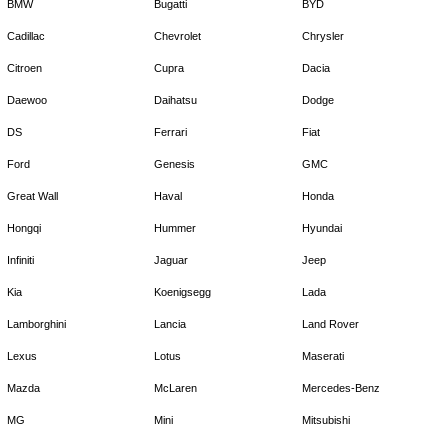
BMW
Bugatti
BYD
Cadillac
Chevrolet
Chrysler
Citroen
Cupra
Dacia
Daewoo
Daihatsu
Dodge
DS
Ferrari
Fiat
Ford
Genesis
GMC
Great Wall
Haval
Honda
Hongqi
Hummer
Hyundai
Infiniti
Jaguar
Jeep
Kia
Koenigsegg
Lada
Lamborghini
Lancia
Land Rover
Lexus
Lotus
Maserati
Mazda
McLaren
Mercedes-Benz
MG
Mini
Mitsubishi