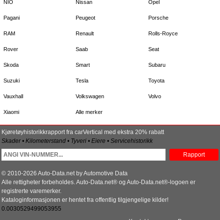
NIO
Nissan
Opel
Pagani
Peugeot
Porsche
RAM
Renault
Rolls-Royce
Rover
Saab
Seat
Skoda
Smart
Subaru
Suzuki
Tesla
Toyota
Vauxhall
Volkswagen
Volvo
Xiaomi
Alle merker
Kjøretøyhistorikkrapport fra carVertical med ekstra 20% rabatt
Skader • Kilometerstand • Tyveri • Eiere • Servicehistorikk
Rapport
© 2010-2026 Auto-Data.net by Automotive Data
Alle rettigheter forbeholdes. Auto-Data.net® og Auto-Data.net®-logoen er
registrerte varemerker.
Kataloginformasjonen er hentet fra offentlig tilgjengelige kilder!
0.0030529499053955