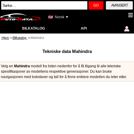
GO
AVANSERT
Norsk ▼
BILKATALOG
API
Hjem
Bilkatalog
Mahindra
>>
>>
Tekniske data Mahindra
Velg en
Mahindra
modell fra listen nedenfor for å få tilgang til alle tekniske
spesifikasjoner av modellens respektive generasjoner. Du kan bruke
navigasjonen med bokstaver og tall for å finne enklere modellen du leter etter.