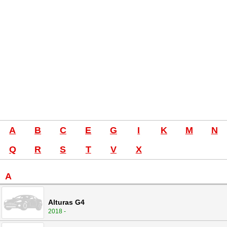
A
B
C
E
G
I
K
M
N
Q
R
S
T
V
X
A
Alturas G4
2018 -