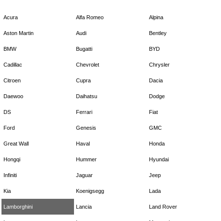
Acura
Alfa Romeo
Alpina
Aston Martin
Audi
Bentley
BMW
Bugatti
BYD
Cadillac
Chevrolet
Chrysler
Citroen
Cupra
Dacia
Daewoo
Daihatsu
Dodge
DS
Ferrari
Fiat
Ford
Genesis
GMC
Great Wall
Haval
Honda
Hongqi
Hummer
Hyundai
Infiniti
Jaguar
Jeep
Kia
Koenigsegg
Lada
Lamborghini
Lancia
Land Rover