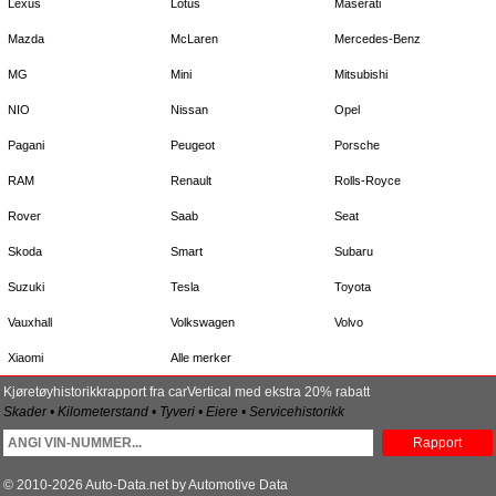
Lexus
Lotus
Maserati
Mazda
McLaren
Mercedes-Benz
MG
Mini
Mitsubishi
NIO
Nissan
Opel
Pagani
Peugeot
Porsche
RAM
Renault
Rolls-Royce
Rover
Saab
Seat
Skoda
Smart
Subaru
Suzuki
Tesla
Toyota
Vauxhall
Volkswagen
Volvo
Xiaomi
Alle merker
Kjøretøyhistorikkrapport fra carVertical med ekstra 20% rabatt
Skader • Kilometerstand • Tyveri • Eiere • Servicehistorikk
Rapport
© 2010-2026 Auto-Data.net by Automotive Data