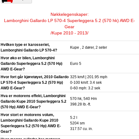
Nøkkelegenskaper:
Lamborghini Gallardo LP 570-4 Superleggera 5.2 (570 hk) AWD E-
Gear
/Kupe 2010 - 2013/
Hvilken type er karosseriet,
Kupe , 2 dører, 2 seter
Lamborghini Gallardo LP 570-4?
Hvor øko er bilen, Lamborghini
Gallardo Superleggera 5.2 (570 Hp)
Euro 5
AWD E-Gear?
Hvor fort går kjøretøyet, 2010 Gallardo
325 km/t | 201.95 mph
LP 570-4 Superleggera 5.2 (570 Hp)
0-100 km/t: 3.4 sek
AWD E-Gear?
0-60 mph: 3.2 sek
Hva er motorens effekt, Lamborghini
570 hk, 540 Hm
Gallardo Kupe 2010 Superleggera 5.2
398.28 lb.-ft.
(570 Hp) AWD E-Gear?
Hvor stort er motorens volum,
5.2 l
Lamborghini Gallardo Kupe 2010
5204 sm
Superleggera 5.2 (570 Hp) AWD E-
317.57 cu. in.
Gear?