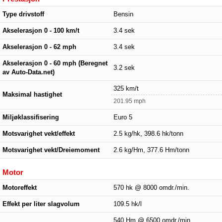
Type drivstoff
Bensin
Akselerasjon 0 - 100 km/t
3.4 sek
Akselerasjon 0 - 62 mph
3.4 sek
Akselerasjon 0 - 60 mph (Beregnet
3.2 sek
av Auto-Data.net)
325 km/t
Maksimal hastighet
201.95 mph
Miljøklassifisering
Euro 5
Motsvarighet vekt/effekt
2.5 kg/hk, 398.6 hk/tonn
Motsvarighet vekt/Dreiemoment
2.6 kg/Hm, 377.6 Hm/tonn
Motor
Motoreffekt
570 hk @ 8000 omdr./min.
Effekt per liter slagvolum
109.5 hk/l
540 Hm @ 6500 omdr./min.