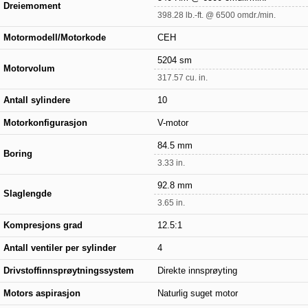
Dreiemoment
398.28 lb.-ft. @ 6500 omdr./min.
Motormodell/Motorkode
CEH
5204 sm
Motorvolum
317.57 cu. in.
Antall sylindere
10
Motorkonfigurasjon
V-motor
84.5 mm
Boring
3.33 in.
92.8 mm
Slaglengde
3.65 in.
Kompresjons grad
12.5:1
Antall ventiler per sylinder
4
Drivstoffinnsprøytningssystem
Direkte innsprøyting
Motors aspirasjon
Naturlig suget motor