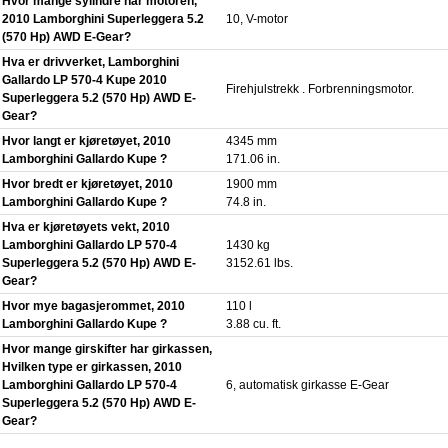
Hvor mange sylindre har motoren,
2010 Lamborghini Superleggera 5.2
10, V-motor
(570 Hp) AWD E-Gear?
Hva er drivverket, Lamborghini
Gallardo LP 570-4 Kupe 2010
Firehjulstrekk . Forbrenningsmotor.
Superleggera 5.2 (570 Hp) AWD E-
Gear?
Hvor langt er kjøretøyet, 2010
4345 mm
Lamborghini Gallardo Kupe ?
171.06 in.
Hvor bredt er kjøretøyet, 2010
1900 mm
Lamborghini Gallardo Kupe ?
74.8 in.
Hva er kjøretøyets vekt, 2010
Lamborghini Gallardo LP 570-4
1430 kg
Superleggera 5.2 (570 Hp) AWD E-
3152.61 lbs.
Gear?
Hvor mye bagasjerommet, 2010
110 l
Lamborghini Gallardo Kupe ?
3.88 cu. ft.
Hvor mange girskifter har girkassen,
Hvilken type er girkassen, 2010
Lamborghini Gallardo LP 570-4
6, automatisk girkasse E-Gear
Superleggera 5.2 (570 Hp) AWD E-
Gear?