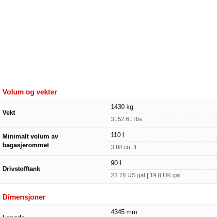
Volum og vekter
1430 kg
Vekt
3152.61 lbs.
110 l
Minimalt volum av
bagasjerommet
3.88 cu. ft.
90 l
Drivstofftank
23.78 US gal | 19.8 UK gal
Dimensjoner
4345 mm