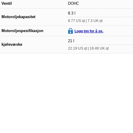
Ventil
DOHC
8.3 l
Motoroljekapasitet
8.77 US qt | 7.3 UK qt
Motoroljespesifikasjon
Logg inn for å se.
21 l
kjølevæske
22.19 US qt | 18.48 UK qt