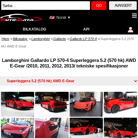
GO
AVANSERT
Norsk ▼
BILKATALOG
API
Hjem
Bilkatalog
Lamborghini
Gallardo
Gallardo LP 570-4
Superleggera 5.2 (570
>>
>>
>>
>>
>>
hk) AWD E-Gear
Lamborghini Gallardo LP 570-4 Superleggera 5.2 (570 hk) AWD
E-Gear /2010, 2011, 2012, 2013/ tekniske spesifikasjoner