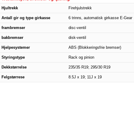
Hjultrekk
Firehjulstrekk
Antall gir og type girkasse
6 trinns, automatisk girkasse E-Gear
frambremser
disc-ventil
bakbremser
disk-ventil
Hjelpesystemer
ABS (Blokkeringsfrie bremser)
Styringstype
Rack og pinion
Dekkstørrelse
235/35 R19; 295/30 R19
Felgstørrese
8.5J x 19; 11J x 19