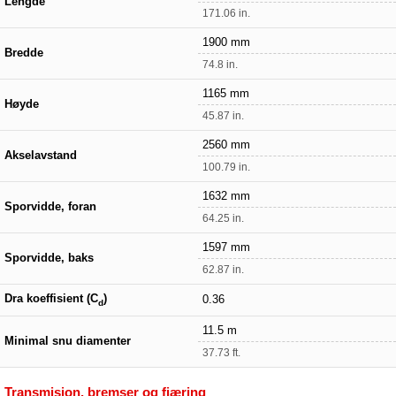
Lengde
171.06 in.
1900 mm
Bredde
74.8 in.
1165 mm
Høyde
45.87 in.
2560 mm
Akselavstand
100.79 in.
1632 mm
Sporvidde, foran
64.25 in.
1597 mm
Sporvidde, baks
62.87 in.
Dra koeffisient (C
)
0.36
d
11.5 m
Minimal snu diamenter
37.73 ft.
Transmisjon, bremser og fjæring