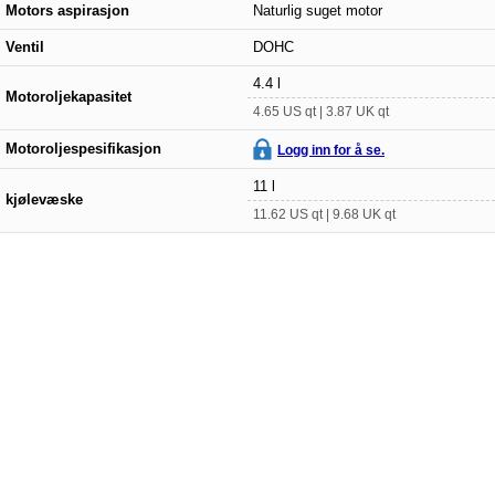
Motors aspirasjon
Naturlig suget motor
Ventil
DOHC
4.4 l
Motoroljekapasitet
4.65 US qt | 3.87 UK qt
Motoroljespesifikasjon
Logg inn for å se.
11 l
kjølevæske
11.62 US qt | 9.68 UK qt