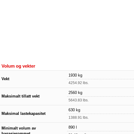
Volum og vekter
1930 kg
Vekt
4254.92 lbs.
2560 kg
Maksimalt tillatt vekt
5643.83 lbs.
630 kg
Maksimal lastekapasitet
1388.91 lbs.
890 l
Minimalt volum av
bagasjerommet