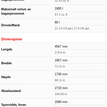
31.43 cu. ft.
1900 l
Maksimalt volum av
bagasjerommet
67.1 cu. ft.
80 l
Drivstofftank
21.13 US gal | 17.6 UK gal
Dimensjoner
4567 mm
Lengde
179.8 in.
1857 mm
Bredde
73.11 in.
1730 mm
Høyde
68.11 in.
2710 mm
Akselavstand
106.69 in.
1580 mm
Sporvidde, foran