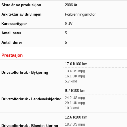
Siste år av produskjon
2006 år
Arkitektur av drivlinjen
Forbrenningsmotor
Karosserityper
SUV
Antall seter
5
Antall dører
5
Prestasjon
17.6 l/100 km
13.4 US mpg
Drivstofforbruk - Bykjøring
16.1 UK mpg
5.7 km/l
9.7 l/100 km
24.2 US mpg
Drivstofforbruk - Landeveiskjøring
29.1 UK mpg
10.3 km/l
12.6 l/100 km
18.7 US mpg
Drivstofforbruk - Blandet kjøring