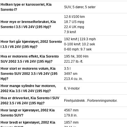
Hvilken type er karosseriet, Kia
SUV, 5 dører, 5 seter
Sorento I?
12.6 l/100 km
Hvor mye er brenselforbruket, Kia
18.7 US mpg
Sorento I 3.5 i V6 24V (195 Hp)?
22.4 UK mpg
7.9 km/l
192 km/t | 119.3 mph
Hvor fort går kjøretøyet, 2002 Sorento
0-100 km/t: 10.2 sek
I 3.5 i V6 24V (195 Hp)?
0-60 mph: 9.7 sek
Hva er motorens effekt, Kia Sorento
195 hk, 300 Hm
SUV 2002 3.5 i V6 24V (195 Hp)?
221.27 lb.-ft.
Hvor stort er motorens volum, Kia
3.5 l
Sorento SUV 2002 3.5 i V6 24V (195
3497 sm
Hp)?
213.4 cu. in.
Hvor mange sylindre har motoren,
6, V-motor
2002 Kia 3.5 i V6 24V (195 Hp)?
Hva er drivverket, Kia Sorento I SUV
Firehjulstrekk . Forbrenningsmotor.
2002 3.5 i V6 24V (195 Hp)?
Hvor langt er kjøretøyet, 2002 Kia
4567 mm
Sorento SUV?
179.8 in.
Hvor bredt er kjøretøyet, 2002 Kia
1857 mm