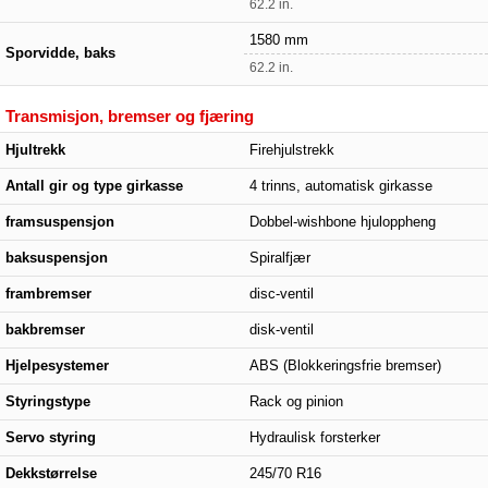
62.2 in.
1580 mm
Sporvidde, baks
62.2 in.
Transmisjon, bremser og fjæring
Hjultrekk
Firehjulstrekk
Antall gir og type girkasse
4 trinns, automatisk girkasse
framsuspensjon
Dobbel-wishbone hjuloppheng
baksuspensjon
Spiralfjær
frambremser
disc-ventil
bakbremser
disk-ventil
Hjelpesystemer
ABS (Blokkeringsfrie bremser)
Styringstype
Rack og pinion
Servo styring
Hydraulisk forsterker
Dekkstørrelse
245/70 R16