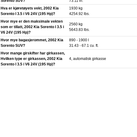
Sorento SUV?
73.11 in.
Hva er kjøretøyets vekt, 2002 Kia
1930 kg
Sorento I 3.5 i V6 24V (195 Hp)?
4254.92 lbs.
Hvor mye er den maksimale vekten
2560 kg
som er tillatt, 2002 Kia Sorento I 3.5 i
5643.83 lbs.
V6 24V (195 Hp)?
Hvor mye bagasjerommet, 2002 Kia
890 - 1900 l
Sorento SUV?
31.43 - 67.1 cu. ft.
Hvor mange girskifter har girkassen,
Hvilken type er girkassen, 2002 Kia
4, automatisk girkasse
Sorento I 3.5 i V6 24V (195 Hp)?