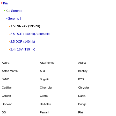
Kia
Kia
Sorento
Sorento I
3.5 i V6 24V (195 hk)
2.5 DCR (140 hk) Automatic
2.5 DCR (140 hk)
2.4 i 16V (139 hk)
Acura
Alfa Romeo
Alpina
Aston Martin
Audi
Bentley
BMW
Bugatti
BYD
Cadillac
Chevrolet
Chrysler
Citroen
Cupra
Dacia
Daewoo
Daihatsu
Dodge
DS
Ferrari
Fiat