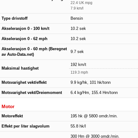
22.4 UK mpg
7.9 km/l
Type drivstoff
Bensin
Akselerasjon 0 - 100 km/t
10.2 sek
Akselerasjon 0 - 62 mph
10.2 sek
Akselerasjon 0 - 60 mph (Beregnet
9.7 sek
av Auto-Data.net)
192 km/t
Maksimal hastighet
119.3 mph
Motsvarighet vekt/effekt
9.9 kg/hk, 101 hk/tonn
Motsvarighet vekt/Dreiemoment
6.4 kg/Hm, 155.4 Hm/tonn
Motor
Motoreffekt
195 hk @ 5800 omdr./min.
Effekt per liter slagvolum
55.8 hk/l
300 Hm @ 3000 omdr./min.