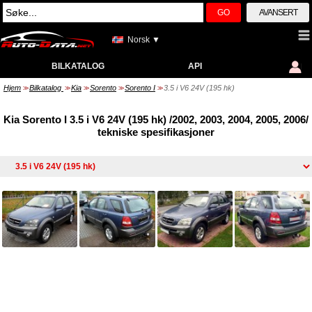
GO
AVANSERT
Norsk ▼
BILKATALOG
API
Hjem
Bilkatalog
Kia
Sorento
Sorento I
3.5 i V6 24V (195 hk)
>>
>>
>>
>>
>>
Kia Sorento I 3.5 i V6 24V (195 hk) /2002, 2003, 2004, 2005, 2006/
tekniske spesifikasjoner