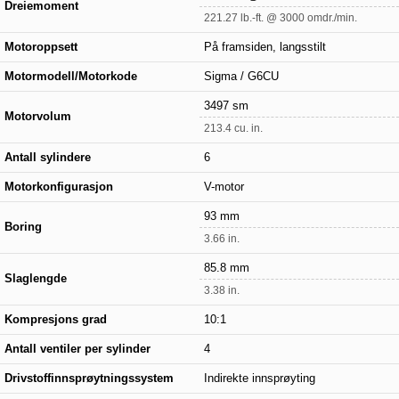
Dreiemoment
221.27 lb.-ft. @ 3000 omdr./min.
Motoroppsett
På framsiden, langsstilt
Motormodell/Motorkode
Sigma / G6CU
3497 sm
Motorvolum
213.4 cu. in.
Antall sylindere
6
Motorkonfigurasjon
V-motor
93 mm
Boring
3.66 in.
85.8 mm
Slaglengde
3.38 in.
Kompresjons grad
10:1
Antall ventiler per sylinder
4
Drivstoffinnsprøytningssystem
Indirekte innsprøyting