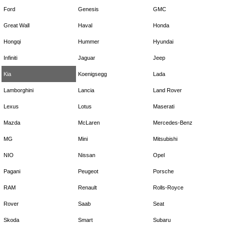
Ford
Genesis
GMC
Great Wall
Haval
Honda
Hongqi
Hummer
Hyundai
Infiniti
Jaguar
Jeep
Kia
Koenigsegg
Lada
Lamborghini
Lancia
Land Rover
Lexus
Lotus
Maserati
Mazda
McLaren
Mercedes-Benz
MG
Mini
Mitsubishi
NIO
Nissan
Opel
Pagani
Peugeot
Porsche
RAM
Renault
Rolls-Royce
Rover
Saab
Seat
Skoda
Smart
Subaru