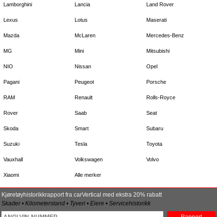
Lamborghini
Lancia
Land Rover
Lexus
Lotus
Maserati
Mazda
McLaren
Mercedes-Benz
MG
Mini
Mitsubishi
NIO
Nissan
Opel
Pagani
Peugeot
Porsche
RAM
Renault
Rolls-Royce
Rover
Saab
Seat
Skoda
Smart
Subaru
Suzuki
Tesla
Toyota
Vauxhall
Volkswagen
Volvo
Xiaomi
Alle merker
Kjøretøyhistorikkrapport fra carVertical med ekstra 20% rabatt
Skader • Kilometerstand • Tyveri • Eiere • Servicehistorikk