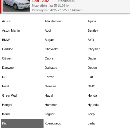
1999 - 2002
Halvkombi
Motoreffekt : fra 75 til 108 hk
Dimensjoner: 4215 x 1675 x 1440 mm
Acura
Alfa Romeo
Alpina
Aston Martin
Audi
Bentley
BMW
Bugatti
BYD
Cadillac
Chevrolet
Chrysler
Citroen
Cupra
Dacia
Daewoo
Daihatsu
Dodge
DS
Ferrari
Fiat
Ford
Genesis
GMC
Great Wall
Haval
Honda
Hongqi
Hummer
Hyundai
Infiniti
Jaguar
Jeep
Kia
Koenigsegg
Lada