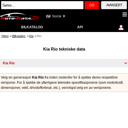
GO
AVANSERT
Norsk ▼
BILKATALOG
API
Hjem
Bilkatalog
Kia
Rio
>>
>>
>>
Kia Rio tekniske data
Velg en generasjon
Kia Rio
fra listen nedenfor for å sjekke deres respektive
versjoner. For å sjekke de ytterligere tekniske spesifikasjonene (som motorkraft,
dimensjoner, vekt, drivstofforbruk, etc.), vennligst velg en av versjonene.