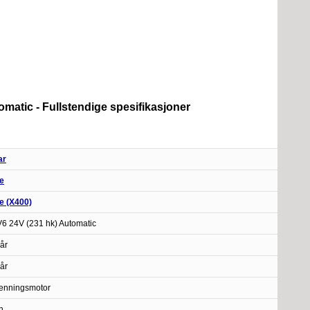
omatic - Fullstendige spesifikasjoner
ar
e
e (X400)
 V6 24V (231 hk) Automatic
år
år
enningsmotor
n