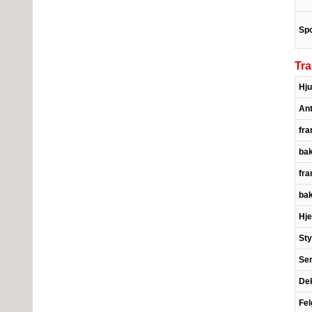
Spo
Tra
Hju
Ant
fr
ba
fr
ba
Hj
Sty
Ser
Dek
Fel