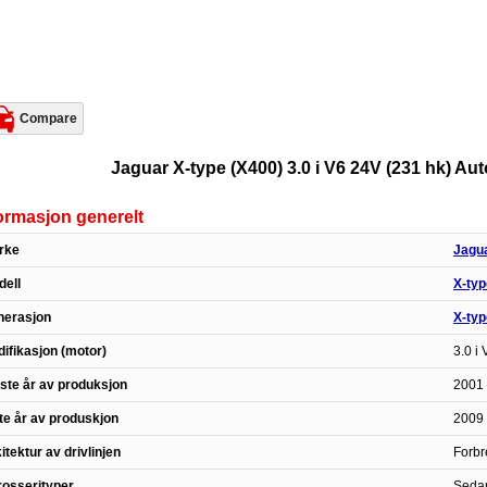
Compare
Jaguar X-type (X400) 3.0 i V6 24V (231 hk) Aut
ormasjon generelt
rke
Jagu
ell
X-typ
nerasjon
X-typ
ifikasjon (motor)
3.0 i
ste år av produksjon
2001 
te år av produskjon
2009 
itektur av drivlinjen
Forbr
osserityper
Seda