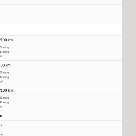
l/100 km
US mpg
UK mpg
/l
/100 km
US mpg
UK mpg
m/l
l/100 km
US mpg
UK mpg
/l
in
ek
ek