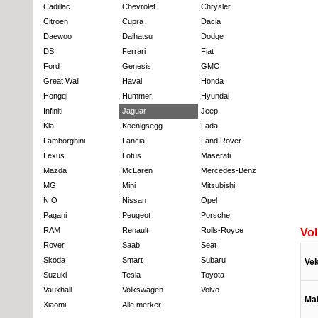
Cadillac
Chevrolet
Chrysler
Citroen
Cupra
Dacia
Daewoo
Daihatsu
Dodge
DS
Ferrari
Fiat
Ford
Genesis
GMC
Great Wall
Haval
Honda
Hongqi
Hummer
Hyundai
Infiniti
Jaguar
Jeep
Kia
Koenigsegg
Lada
Lamborghini
Lancia
Land Rover
Lexus
Lotus
Maserati
Mazda
McLaren
Mercedes-Benz
MG
Mini
Mitsubishi
NIO
Nissan
Opel
Pagani
Peugeot
Porsche
RAM
Renault
Rolls-Royce
Vol
Rover
Saab
Seat
Skoda
Smart
Subaru
Vek
Suzuki
Tesla
Toyota
Vauxhall
Volkswagen
Volvo
Mak
Xiaomi
Alle merker