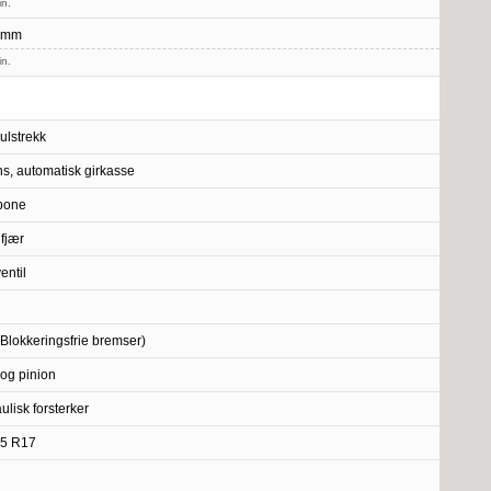
in.
 mm
in.
julstrekk
nns, automatisk girkasse
bone
lfjær
entil
Blokkeringsfrie bremser)
og pinion
ulisk forsterker
45 R17