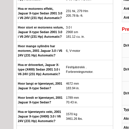
Ant
Hva er motorens effekt,
231 hk, 279 Hm
Jaguar X-type Sedan 2001 3.0
205.78 lb.-ft.
Ant
i V6 24V (231 Hp) Automatic?
Hvor stort er motorens volum,
3.0 l
Pre
Jaguar X-type Sedan 2001 3.0
2968 sm
i V6 24V (231 Hp) Automatic?
181.12 cu. in.
Dri
Hvor mange sylindre har
motoren, 2001 Jaguar 3.0 i V6
6, V-motor
24V (231 Hp) Automatic?
Hva er drivverket, Jaguar X-
Firehjulstrekk .
Dri
type (X400) Sedan 2001 3.0 i
Forbrenningsmotor.
V6 24V (231 Hp) Automatic?
Hvor langt er kjøretøyet, 2001
4672 mm
Jaguar X-type Sedan?
183.94 in.
Dri
Hvor bredt er kjøretøyet, 2001
1789 mm
Jaguar X-type Sedan?
70.43 in.
Typ
Hva er kjøretøyets vekt, 2001
1570 kg
Jaguar X-type (X400) 3.0 i V6
Aks
3461.26 lbs.
24V (231 Hp) Automatic?
Aks