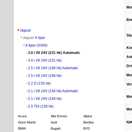
Mot
Bor
Jaguar
Sla
Jaguar
X-type
X-type (X400)
Ko
3.0 i V6 24V (231 hk) Automatic
Ant
3.0 i V6 24V (231 hk)
Dri
2.5 i V6 24V (196 hk) Automatic
Mot
2.5 i V6 24V (196 hk)
2.2 D (155 hk)
Ven
2.1 i V6 24V (156 hk) Automatic
Mot
2.1 i V6 24V (156 hk)
2.0 TDi (130 hk)
Mot
Acura
Alfa Romeo
Alpina
kj
Aston Martin
Audi
Bentley
BMW
Bugatti
BYD