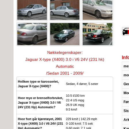
Nøkkelegenskaper:
Inf
Jaguar X-type (X400) 3.0 i V6 24V (231 hk)
Automatic
me
/Sedan 2001 - 2009/
mod
Hvilken type er karosseriet,
Sedan, 4 dører, 5 seter
Ge
Jaguar X-type (X400)?
Mod
10.5 l/100 km
Hvor mye er brenselforbruket,
22.4 US mpg
Før
Jaguar X-type (X400) 3.0 i V6
26.9 UK mpg
24V (231 Hp) Automatic?
9.5 km/l
Sis
Hvor fort går kjøretøyet, 2001
229 km/t | 142.29 mph
Ark
X-type (X400) 3.0 i V6 24V (231
0-100 km/t: 7.5 sek
Hp) Automatic?
0-60 mph: 7.1 sek
Kar