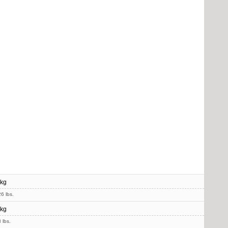
 kg
6 lbs.
 kg
 lbs.