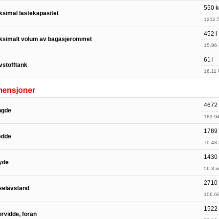
550 k
simal lastekapasitet
1212.5
452 l
ksimalt volum av bagasjerommet
15.96 c
61 l
vstofftank
16.11 
mensjoner
4672
ngde
183.94
1789
edde
70.43 
1430
yde
56.3 in
2710
selavstand
106.69
1522
rvidde, foran