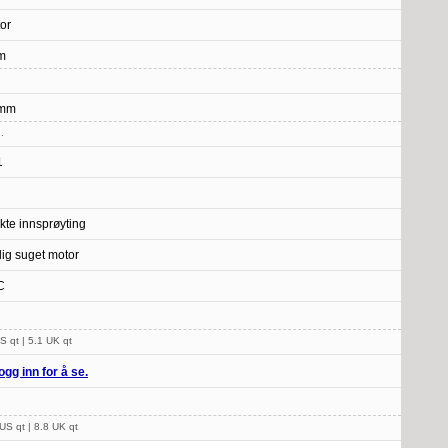
or
m
 mm
.
1
ekte innsprøyting
lig suget motor
C
S qt | 5.1 UK qt
ogg inn for å se.
US qt | 8.8 UK qt