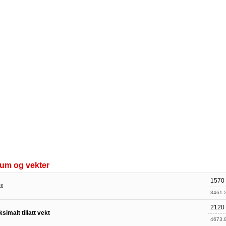
um og vekter
1570
t
3461.2
2120
simalt tillatt vekt
4673.8