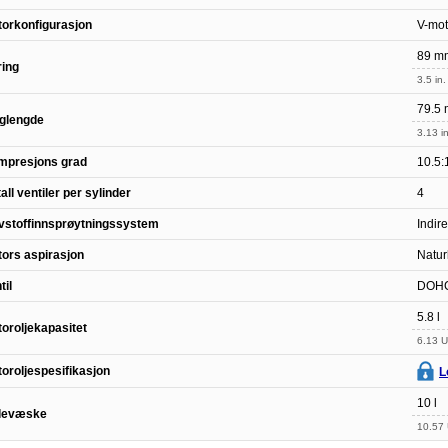
orkonfigurasjon
V-mot
89 m
ing
3.5 in.
79.5
glengde
3.13 in
mpresjons grad
10.5:
all ventiler per sylinder
4
vstoffinnsprøytningssystem
Indir
ors aspirasjon
Natur
til
DOH
5.8 l
oroljekapasitet
6.13 U
oroljespesifikasjon
L
10 l
ølevæske
10.57 