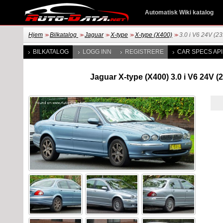
Automatisk Wiki katalog
Hjem
Bilkatalog
Jaguar
X-type
X-type (X400)
3.0 i V6 24V (2
>>
>>
>>
>>
>>
BILKATALOG
LOGG INN
REGISTRERE
CAR SPECS API
Jaguar X-type (X400) 3.0 i V6 24V (