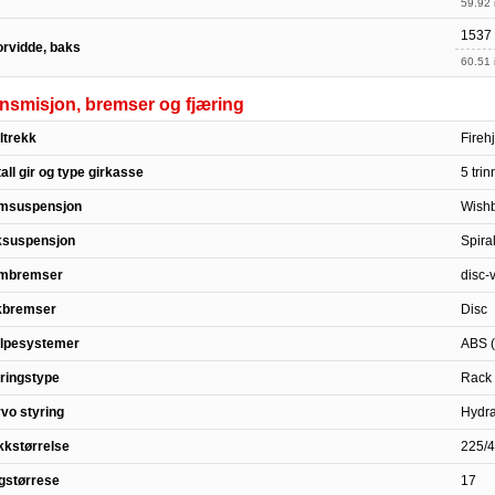
59.92 
1537
rvidde, baks
60.51 
nsmisjon, bremser og fjæring
ltrekk
Fireh
all gir og type girkasse
5 tri
amsuspensjon
Wish
ksuspensjon
Spira
ambremser
disc-v
kbremser
Disc
elpesystemer
ABS (
ringstype
Rack 
vo styring
Hydra
kstørrelse
225/
gstørrese
17