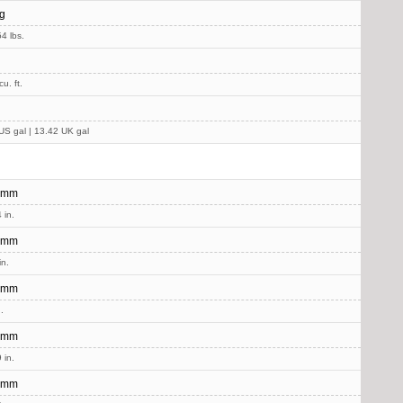
g
4 lbs.
u. ft.
US gal | 13.42 UK gal
 mm
 in.
 mm
in.
 mm
.
 mm
 in.
 mm