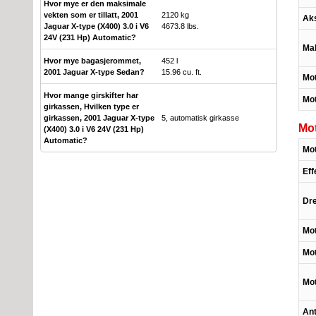
Hvor mye er den maksimale
vekten som er tillatt, 2001
2120 kg
Aks
Jaguar X-type (X400) 3.0 i V6
4673.8 lbs.
24V (231 Hp) Automatic?
Mak
Hvor mye bagasjerommet,
452 l
2001 Jaguar X-type Sedan?
15.96 cu. ft.
Mot
Hvor mange girskifter har
Mo
girkassen, Hvilken type er
girkassen, 2001 Jaguar X-type
5, automatisk girkasse
Mo
(X400) 3.0 i V6 24V (231 Hp)
Automatic?
Mot
Eff
Dr
Mot
Mo
Mo
Ant