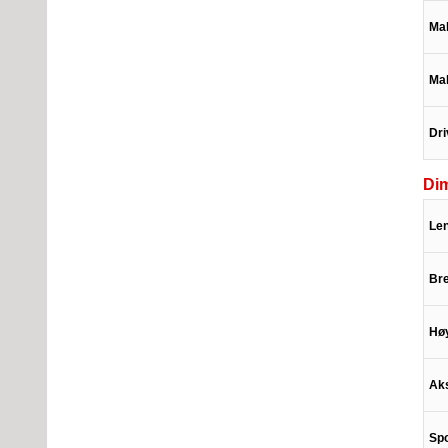
Mak
Ma
Dri
Di
Le
Br
Hø
Ak
Spo