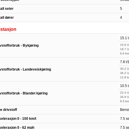
all seter
5
all dører
4
stasjon
15.1 
15.6 
vstofforbruk - Bykjøring
18.7 
6.6 km
7.8 l
30.2 
vstofforbruk - Landeveiskjøring
36.2 
12.8 k
10.5 
22.4 
vstofforbruk - Blandet kjøring
26.9 
9.5 km
e drivstoff
Bens
elerasjon 0 - 100 km/t
7.5 s
elerasjon 0 - 62 mph
7.5 s