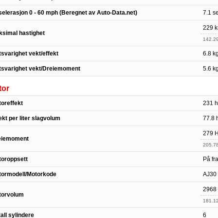
elerasjon 0 - 60 mph (Beregnet av Auto-Data.net)
7.1 s
229 k
simal hastighet
142.2
svarighet vekt/effekt
6.8 k
tsvarighet vekt/Dreiemoment
5.6 k
tor
oreffekt
231 h
ekt per liter slagvolum
77.8 h
279 H
eiemoment
205.78
oroppsett
På fra
tormodell/Motorkode
AJ30
2968
torvolum
181.12
all sylindere
6