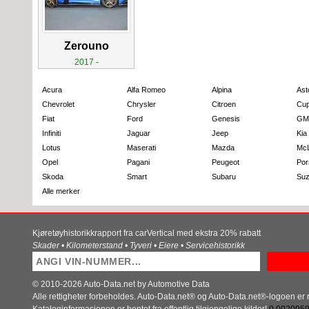
Zerouno
2017 -
Acura
Alfa Romeo
Alpina
Ast
Chevrolet
Chrysler
Citroen
Cup
Fiat
Ford
Genesis
GM
Infiniti
Jaguar
Jeep
Kia
Lotus
Maserati
Mazda
Mc
Opel
Pagani
Peugeot
Por
Skoda
Smart
Subaru
Suz
Alle merker
Kjøretøyhistorikkrapport fra carVertical med ekstra 20% rabatt
Skader • Kilometerstand • Tyveri • Eiere • Servicehistorikk
© 2010-2026 Auto-Data.net by Automotive Data
Alle rettigheter forbeholdes. Auto-Data.net® og Auto-Data.net®-logoen er r