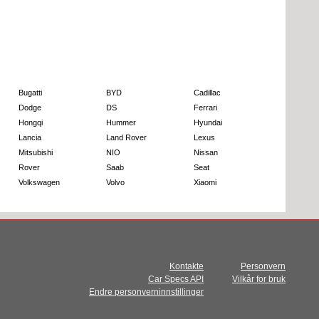
Bugatti
BYD
Cadillac
Dodge
DS
Ferrari
Hongqi
Hummer
Hyundai
Lancia
Land Rover
Lexus
Mitsubishi
NIO
Nissan
Rover
Saab
Seat
Volkswagen
Volvo
Xiaomi
Kontakte
Personvern
Car Specs API
Vilkår for bruk
Endre personverninnstillinger