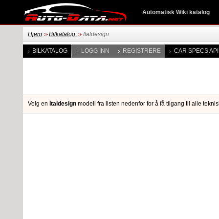
Automatisk Wiki katalog
Hjem
Bilkatalog
Italdesign
>>
>>
BILKATALOG
LOGG INN
REGISTRERE
CAR SPECS API
Velg en
Italdesign
modell fra listen nedenfor for å få tilgang til alle te