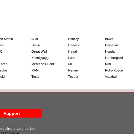
on Martin
Audi
Bentley
BMW
ra
Dacia
Daewoo
Daihatsu
C
Great Wall
Haval
Honda
Koenigsegg
Lada
Lamborghini
Laren
Mercedes-Benz
MG
Mini
sche
RAM
Renault
Rolls-Royce
uki
Tesla
Toyota
Vauxhall
Rapport
egistrerte varemerker.