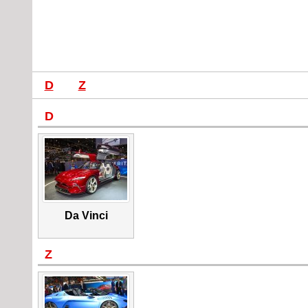
D
Z
D
Da Vinci
Z