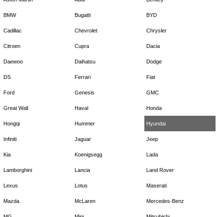
BMW
Bugatti
BYD
Cadillac
Chevrolet
Chrysler
Citroen
Cupra
Dacia
Daewoo
Daihatsu
Dodge
DS
Ferrari
Fiat
Ford
Genesis
GMC
Great Wall
Haval
Honda
Hongqi
Hummer
Hyundai
Infiniti
Jaguar
Jeep
Kia
Koenigsegg
Lada
Lamborghini
Lancia
Land Rover
Lexus
Lotus
Maserati
Mazda
McLaren
Mercedes-Benz
MG
Mini
Mitsubishi