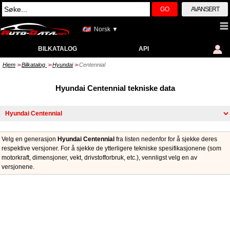
GO
AVANSERT
Norsk ▼
BILKATALOG
API
Hjem
Bilkatalog
Hyundai
Centennial
>>
>>
>>
Hyundai Centennial tekniske data
Velg en generasjon
Hyundai Centennial
fra listen nedenfor for å sjekke deres
respektive versjoner. For å sjekke de ytterligere tekniske spesifikasjonene (som
motorkraft, dimensjoner, vekt, drivstofforbruk, etc.), vennligst velg en av
versjonene.