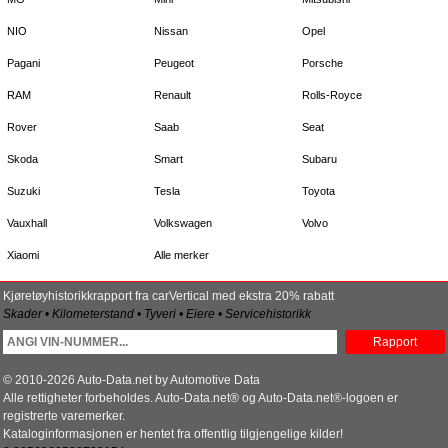
NIO
Nissan
Opel
Pagani
Peugeot
Porsche
RAM
Renault
Rolls-Royce
Rover
Saab
Seat
Skoda
Smart
Subaru
Suzuki
Tesla
Toyota
Vauxhall
Volkswagen
Volvo
Xiaomi
Alle merker
Kjøretøyhistorikkrapport fra carVertical med ekstra 20% rabatt
Skader • Kilometerstand • Tyveri • Eiere • Servicehistorikk
Rapport
© 2010-2026 Auto-Data.net by Automotive Data
Alle rettigheter forbeholdes. Auto-Data.net® og Auto-Data.net®-logoen er
registrerte varemerker.
Kataloginformasjonen er hentet fra offentlig tilgjengelige kilder!