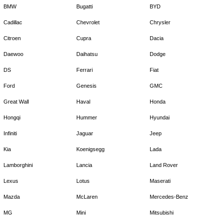
BMW
Bugatti
BYD
Cadillac
Chevrolet
Chrysler
Citroen
Cupra
Dacia
Daewoo
Daihatsu
Dodge
DS
Ferrari
Fiat
Ford
Genesis
GMC
Great Wall
Haval
Honda
Hongqi
Hummer
Hyundai
Infiniti
Jaguar
Jeep
Kia
Koenigsegg
Lada
Lamborghini
Lancia
Land Rover
Lexus
Lotus
Maserati
Mazda
McLaren
Mercedes-Benz
MG
Mini
Mitsubishi