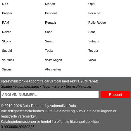
NIO
Nissan
Opel
Pagani
Peugeot
Porsche
RAM
Renault
Rolls-Royce
Rover
Saab
Seat
Skoda
Smart
Subaru
Suzuki
Tesla
Toyota
Vauxhall
Volkswagen
Volvo
Xiaomi
Alle merker
Kjøretøyhistorikkrapport fra carVertical med ekstra 20% rabatt
Skader • Kilometerstand • Tyveri • Eiere • Servicehistorikk
Rapport
© 2010-2026 Auto-Data.net by Automotive Data
Alle rettigheter forbeholdes. Auto-Data.net® og Auto-Data.net®-logoen er
registrerte varemerker.
Kataloginformasjonen er hentet fra offentlig tilgjengelige kilder!
0.003000020980835