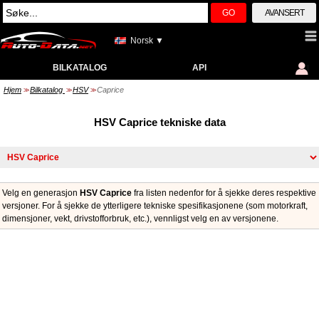
GO
AVANSERT
Norsk ▼
BILKATALOG
API
Hjem
Bilkatalog
HSV
Caprice
>>
>>
>>
HSV Caprice tekniske data
Velg en generasjon
HSV Caprice
fra listen nedenfor for å sjekke deres respektive
versjoner. For å sjekke de ytterligere tekniske spesifikasjonene (som motorkraft,
dimensjoner, vekt, drivstofforbruk, etc.), vennligst velg en av versjonene.