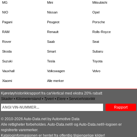
MG
Mini
Mitsubishi
NIO
Nissan
Opel
Pagani
Peugeot
Porsche
RAM
Renault
Rolls-Royce
Rover
Saab
Seat
Skoda
Smart
Subaru
Suzuki
Tesla
Toyota
Vauxhall
Volkswagen
Volvo
Xiaomi
Alle merker
Kjøretøyhistorikkrapport fra carVertical med ekstra 20% rabatt
Skader • Kilometerstand • Tyveri • Eiere • Servicehistorikk
Rapport
© 2010-2026 Auto-Data.net by Automotive Data
Alle rettigheter forbeholdes. Auto-Data.net® og Auto-Data.net®-logoen er
registrerte varemerker.
Kataloginformasjonen er hentet fra offentlig tilgjengelige kilder!