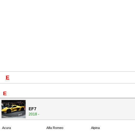
E
E
EF7
2018 -
Acura
Alfa Romeo
Alpina