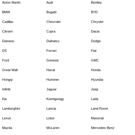
Aston Martin
Audi
Bentley
BMW
Bugatti
BYD
Cadillac
Chevrolet
Chrysler
Citroen
Cupra
Dacia
Daewoo
Daihatsu
Dodge
DS
Ferrari
Fiat
Ford
Genesis
GMC
Great Wall
Haval
Honda
Hongqi
Hummer
Hyundai
Infiniti
Jaguar
Jeep
Kia
Koenigsegg
Lada
Lamborghini
Lancia
Land Rover
Lexus
Lotus
Maserati
Mazda
McLaren
Mercedes-Benz