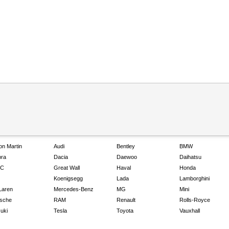
on Martin
Audi
Bentley
BMW
ra
Dacia
Daewoo
Daihatsu
C
Great Wall
Haval
Honda
Koenigsegg
Lada
Lamborghini
Laren
Mercedes-Benz
MG
Mini
sche
RAM
Renault
Rolls-Royce
uki
Tesla
Toyota
Vauxhall