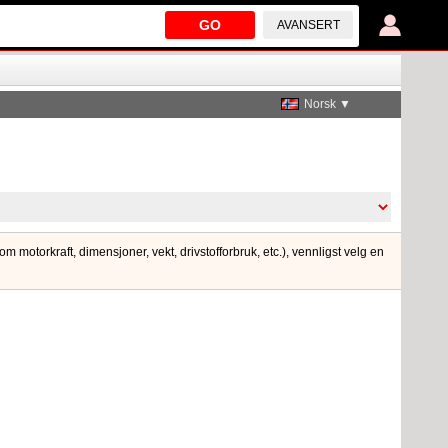
GO
AVANSERT
Norsk ▼
m motorkraft, dimensjoner, vekt, drivstofforbruk, etc.), vennligst velg en