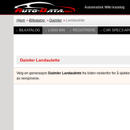
Automatisk Wiki katalog
Hjem
Bilkatalog
Daimler
Landaulette
>>
>>
>>
BILKATALOG
LOGG INN
REGISTRERE
CAR SPECS API
Velg en generasjon
Daimler Landaulette
fra listen nedenfor for å sjekke
av versjonene.