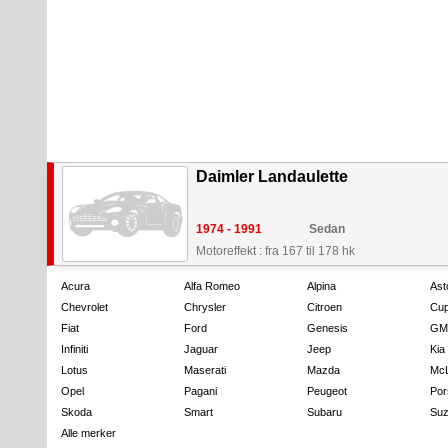
Daimler Landaulette
1974 - 1991
Sedan
Motoreffekt : fra 167 til 178 hk
Acura
Alfa Romeo
Alpina
Ast
Chevrolet
Chrysler
Citroen
Cup
Fiat
Ford
Genesis
GM
Infiniti
Jaguar
Jeep
Kia
Lotus
Maserati
Mazda
Mc
Opel
Pagani
Peugeot
Por
Skoda
Smart
Subaru
Suz
Alle merker