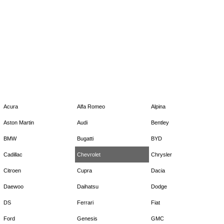
Acura
Alfa Romeo
Alpina
Aston Martin
Audi
Bentley
BMW
Bugatti
BYD
Cadillac
Chevrolet
Chrysler
Citroen
Cupra
Dacia
Daewoo
Daihatsu
Dodge
DS
Ferrari
Fiat
Ford
Genesis
GMC