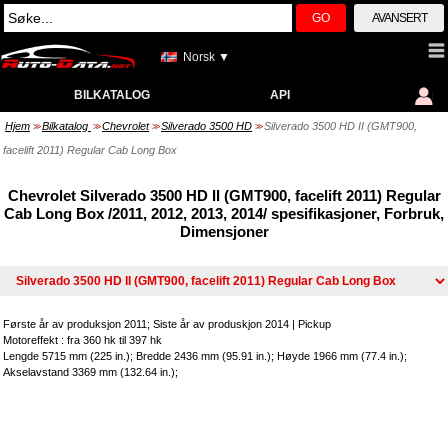
GO
AVANSERT
Norsk ▼
BILKATALOG
API
Hjem
Bilkatalog
Chevrolet
Silverado 3500 HD
Silverado 3500 HD II (GMT900,
>>
>>
>>
>>
facelift 2011) Regular Cab Long Box
Chevrolet Silverado 3500 HD II (GMT900, facelift 2011) Regular
Cab Long Box /2011, 2012, 2013, 2014/ spesifikasjoner, Forbruk,
Dimensjoner
Første år av produksjon 2011; Siste år av produskjon 2014
|
Pickup
Motoreffekt : fra 360 hk til 397 hk
Lengde 5715 mm (225 in.); Bredde 2436 mm (95.91 in.); Høyde 1966 mm (77.4 in.);
Akselavstand 3369 mm (132.64 in.);