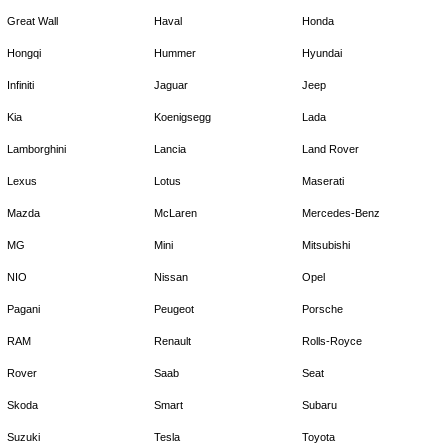
Great Wall
Haval
Honda
Hongqi
Hummer
Hyundai
Infiniti
Jaguar
Jeep
Kia
Koenigsegg
Lada
Lamborghini
Lancia
Land Rover
Lexus
Lotus
Maserati
Mazda
McLaren
Mercedes-Benz
MG
Mini
Mitsubishi
NIO
Nissan
Opel
Pagani
Peugeot
Porsche
RAM
Renault
Rolls-Royce
Rover
Saab
Seat
Skoda
Smart
Subaru
Suzuki
Tesla
Toyota