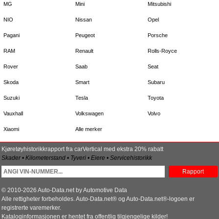
MG
Mini
Mitsubishi
NIO
Nissan
Opel
Pagani
Peugeot
Porsche
RAM
Renault
Rolls-Royce
Rover
Saab
Seat
Skoda
Smart
Subaru
Suzuki
Tesla
Toyota
Vauxhall
Volkswagen
Volvo
Xiaomi
Alle merker
Kjøretøyhistorikkrapport fra carVertical med ekstra 20% rabatt
Skader • Kilometerstand • Tyveri • Eiere • Servicehistorikk
Rapport
© 2010-2026 Auto-Data.net by Automotive Data
Alle rettigheter forbeholdes. Auto-Data.net® og Auto-Data.net®-logoen er
registrerte varemerker.
Kataloginformasjonen er hentet fra offentlig tilgjengelige kilder!