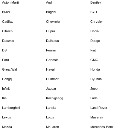
Aston Martin
Audi
Bentley
BMW
Bugatti
BYD
Cadillac
Chevrolet
Chrysler
Citroen
Cupra
Dacia
Daewoo
Daihatsu
Dodge
DS
Ferrari
Fiat
Ford
Genesis
GMC
Great Wall
Haval
Honda
Hongqi
Hummer
Hyundai
Infiniti
Jaguar
Jeep
Kia
Koenigsegg
Lada
Lamborghini
Lancia
Land Rover
Lexus
Lotus
Maserati
Mazda
McLaren
Mercedes-Benz