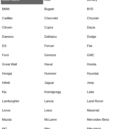
BMW
Bugatti
BYD
Cadillac
Chevrolet
Chrysler
Citroen
Cupra
Dacia
Daewoo
Daihatsu
Dodge
DS
Ferrari
Fiat
Ford
Genesis
GMC
Great Wall
Haval
Honda
Hongqi
Hummer
Hyundai
Infiniti
Jaguar
Jeep
Kia
Koenigsegg
Lada
Lamborghini
Lancia
Land Rover
Lexus
Lotus
Maserati
Mazda
McLaren
Mercedes-Benz
MG
Mini
Mitsubishi