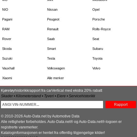
NIO
Nissan
Opel
Pagani
Peugeot
Porsche
RAM
Renault
Rolls-Royce
Rover
Saab
Seat
Skoda
Smart
Subaru
Suzuki
Tesla
Toyota
Vauxhall
Volkswagen
Volvo
Xiaomi
Alle merker
Kjøretøyhistorikkrapport fra carVertical med ekstra 20% rabatt
Skader • Kilometerstand • Tyveri • Eiere • Servicehistorikk
Rapport
© 2010-2026 Auto-Data.net by Automotive Data
Alle rettigheter forbeholdes. Auto-Data.net® og Auto-Data.net®-logoen er
registrerte varemerker.
Kataloginformasjonen er hentet fra offentlig tilgjengelige kilder!