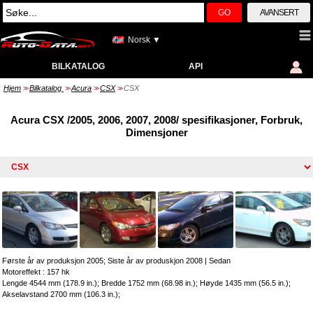
GO
AVANSERT
Norsk ▼
BILKATALOG
API
Hjem
Bilkatalog
Acura
CSX
CSX
>>
>>
>>
>>
Acura CSX /2005, 2006, 2007, 2008/ spesifikasjoner, Forbruk,
Dimensjoner
Første år av produksjon 2005; Siste år av produskjon 2008
|
Sedan
Motoreffekt : 157 hk
Lengde 4544 mm (178.9 in.); Bredde 1752 mm (68.98 in.); Høyde 1435 mm (56.5 in.);
Akselavstand 2700 mm (106.3 in.);