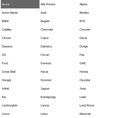
Acura
Alfa Romeo
Alpina
Aston Martin
Audi
Bentley
BMW
Bugatti
BYD
Cadillac
Chevrolet
Chrysler
Citroen
Cupra
Dacia
Daewoo
Daihatsu
Dodge
DS
Ferrari
Fiat
Ford
Genesis
GMC
Great Wall
Haval
Honda
Hongqi
Hummer
Hyundai
Infiniti
Jaguar
Jeep
Kia
Koenigsegg
Lada
Lamborghini
Lancia
Land Rover
Lexus
Lotus
Maserati