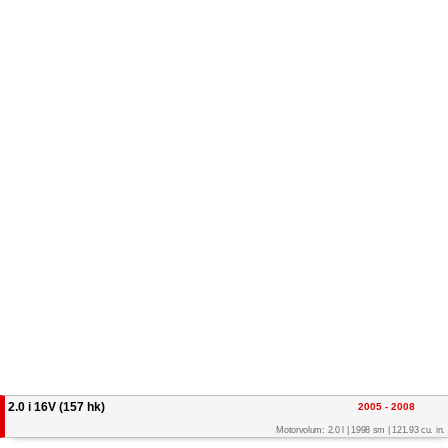
2.0 i 16V (157 hk)
2005 - 2008
Motorvolum: 2.0 l | 1998 sm | 121.93 cu. in.