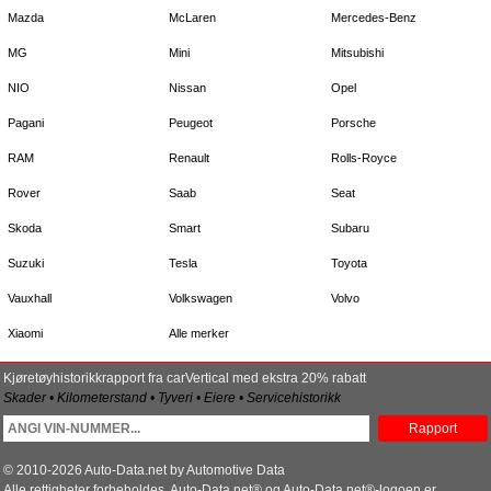
Mazda
McLaren
Mercedes-Benz
MG
Mini
Mitsubishi
NIO
Nissan
Opel
Pagani
Peugeot
Porsche
RAM
Renault
Rolls-Royce
Rover
Saab
Seat
Skoda
Smart
Subaru
Suzuki
Tesla
Toyota
Vauxhall
Volkswagen
Volvo
Xiaomi
Alle merker
Kjøretøyhistorikkrapport fra carVertical med ekstra 20% rabatt
Skader • Kilometerstand • Tyveri • Eiere • Servicehistorikk
Rapport
© 2010-2026 Auto-Data.net by Automotive Data
Alle rettigheter forbeholdes. Auto-Data.net® og Auto-Data.net®-logoen er