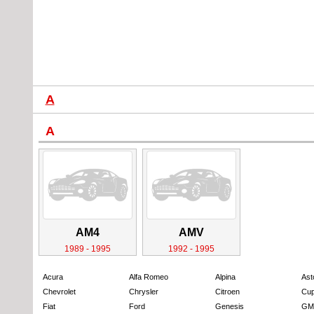
A
A
AM4
AMV
1989 - 1995
1992 - 1995
Acura
Alfa Romeo
Alpina
Ast
Chevrolet
Chrysler
Citroen
Cup
Fiat
Ford
Genesis
GM