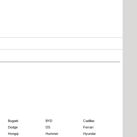
Bugatti
BYD
Cadillac
Dodge
DS
Ferrari
Hongqi
Hummer
Hyundai