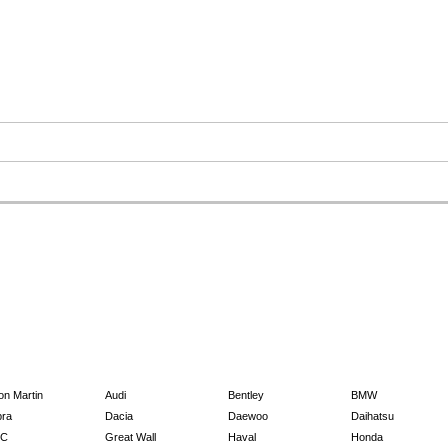
on Martin
Audi
Bentley
BMW
ra
Dacia
Daewoo
Daihatsu
C
Great Wall
Haval
Honda