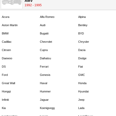
AMV
1992 - 1995
Acura
Alfa Romeo
Alpina
Aston Martin
Audi
Bentley
BMW
Bugatti
BYD
Cadillac
Chevrolet
Chrysler
Citroen
Cupra
Dacia
Daewoo
Daihatsu
Dodge
DS
Ferrari
Fiat
Ford
Genesis
GMC
Great Wall
Haval
Honda
Hongqi
Hummer
Hyundai
Infiniti
Jaguar
Jeep
Kia
Koenigsegg
Lada