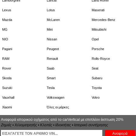
Lamborghini
Lancia
Land Rover
Lexus
Lotus
Maserati
Mazda
McLaren
Mercedes-Benz
MG
Mini
Mitsubishi
NIO
Nissan
Opel
Pagani
Peugeot
Porsche
RAM
Renault
Rolls-Royce
Rover
Saab
Seat
Skoda
Smart
Subaru
Suzuki
Tesla
Toyota
Vauxhall
Volkswagen
Volvo
Xiaomi
Όλες οι μάρκες
Αναφορά ιστορικού οχήματος από το carVertical με επιπλέον έκπτωση 20%
Ζημιές • Χιλιομετρητής • Κλοπές • Ιδιοκτήτες • Ιστορικό συντήρησης
Αναφορά