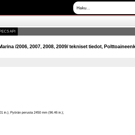
PECS API
Marina /2006, 2007, 2008, 2009/ tekniset tiedot, Polttoaineenk
1 in.); Pyörän perusta 2450 mm (96.46 in.);