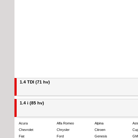
1.4 TDI (71 hv)
1.4 i (85 hv)
Acura
Alfa Romeo
Alpina
Ast
Chevrolet
Chrysler
Citroen
Cup
Fiat
Ford
Genesis
GM