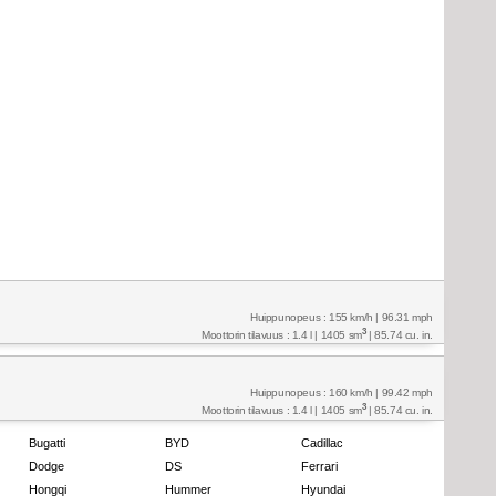
Huippunopeus : 155 km/h | 96.31 mph
3
Moottorin tilavuus : 1.4 l | 1405 sm
| 85.74 cu. in.
Huippunopeus : 160 km/h | 99.42 mph
3
Moottorin tilavuus : 1.4 l | 1405 sm
| 85.74 cu. in.
Bugatti
BYD
Cadillac
Dodge
DS
Ferrari
Hongqi
Hummer
Hyundai