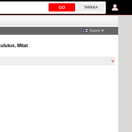
GO
TARKKA
Suomi ▼
ulutus, Mitat