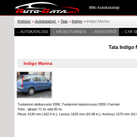
Wiki Autokatalogi
Kotisivu
Autokatalogi
Tata
Indigo
Indigo Marina
>>
>>
>>
>>
AUTOKATALOGI
KIRJAUTUMINEN
REKISTERÖI
CAR S
Tata Indigo 
Tuotannon aloitusvuosi 2006; Tuotannon lopetusvuosi 2009
|
Farmari
Teho : alkaen 71 hv että 85 hv
Pituus 4130 mm (162.6 in.); Leveys 1625 mm (63.98 in.); Korkeus 1575 mm (62.0