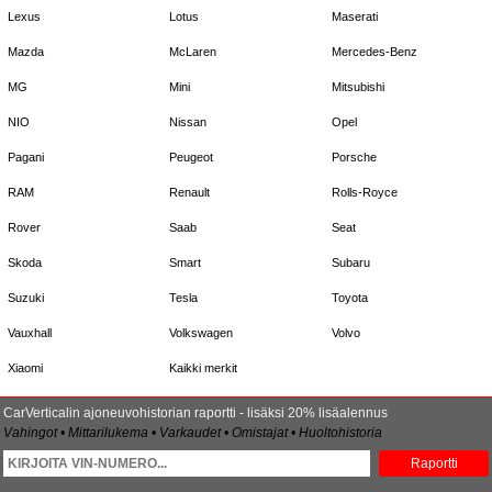
Lexus
Lotus
Maserati
Mazda
McLaren
Mercedes-Benz
MG
Mini
Mitsubishi
NIO
Nissan
Opel
Pagani
Peugeot
Porsche
RAM
Renault
Rolls-Royce
Rover
Saab
Seat
Skoda
Smart
Subaru
Suzuki
Tesla
Toyota
Vauxhall
Volkswagen
Volvo
Xiaomi
Kaikki merkit
CarVerticalin ajoneuvohistorian raportti - lisäksi 20% lisäalennus
Vahingot • Mittarilukema • Varkaudet • Omistajat • Huoltohistoria
Raportti