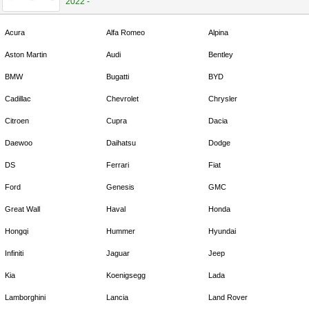
2022 -
Acura
Alfa Romeo
Alpina
Aston Martin
Audi
Bentley
BMW
Bugatti
BYD
Cadillac
Chevrolet
Chrysler
Citroen
Cupra
Dacia
Daewoo
Daihatsu
Dodge
DS
Ferrari
Fiat
Ford
Genesis
GMC
Great Wall
Haval
Honda
Hongqi
Hummer
Hyundai
Infiniti
Jaguar
Jeep
Kia
Koenigsegg
Lada
Lamborghini
Lancia
Land Rover