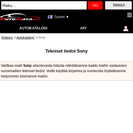
GO
TARKKA
Suomi ▼
AUTOKATALOGI
API
Kotisivu
Autokatalogi
Sony
>>
>>
Tekniset tiedot Sony
Valitkaa malli
Sony
allaolevasta listasta nähdäksenne kaikki mallin vastaavien
vuosimallien tekniset tiedot. Voitte käyttää kirjaimia ja numeroita löytääksenne
helpommin etsimänne mallin.