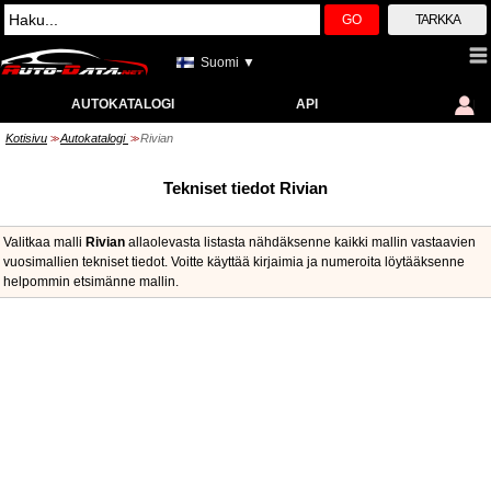
GO
TARKKA
Suomi ▼
AUTOKATALOGI
API
Kotisivu
Autokatalogi
Rivian
>>
>>
Tekniset tiedot Rivian
Valitkaa malli
Rivian
allaolevasta listasta nähdäksenne kaikki mallin vastaavien
vuosimallien tekniset tiedot. Voitte käyttää kirjaimia ja numeroita löytääksenne
helpommin etsimänne mallin.