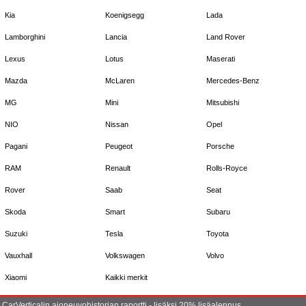
Kia
Koenigsegg
Lada
Lamborghini
Lancia
Land Rover
Lexus
Lotus
Maserati
Mazda
McLaren
Mercedes-Benz
MG
Mini
Mitsubishi
NIO
Nissan
Opel
Pagani
Peugeot
Porsche
RAM
Renault
Rolls-Royce
Rover
Saab
Seat
Skoda
Smart
Subaru
Suzuki
Tesla
Toyota
Vauxhall
Volkswagen
Volvo
Xiaomi
Kaikki merkit
CarVerticalin ajoneuvohistorian raportti - lisäksi 20% lisäalennus