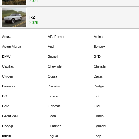
2021 -
R2
2026 -
Acura
Alfa Romeo
Alpina
Aston Martin
Audi
Bentley
BMW
Bugatti
BYD
Cadillac
Chevrolet
Chrysler
Citroen
Cupra
Dacia
Daewoo
Daihatsu
Dodge
DS
Ferrari
Fiat
Ford
Genesis
GMC
Great Wall
Haval
Honda
Hongqi
Hummer
Hyundai
Infiniti
Jaguar
Jeep