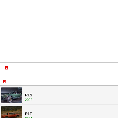
R
R
R1S
2022 -
R1T