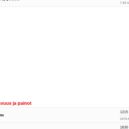
7.93 U
avuus ja painot
1215
ino
2678.6
1630