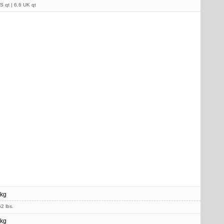
S qt | 6.6 UK qt
 kg
2 lbs.
 kg