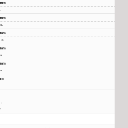
 mm
.
 mm
in.
 mm
 in.
 mm
in.
 mm
in.
mm
.
m
t.