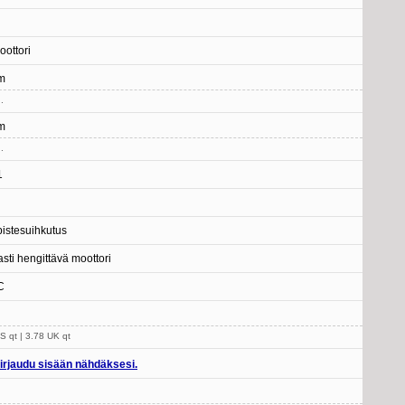
oottori
m
.
m
.
1
istesuihkutus
sti hengittävä moottori
C
S qt | 3.78 UK qt
irjaudu sisään nähdäksesi.