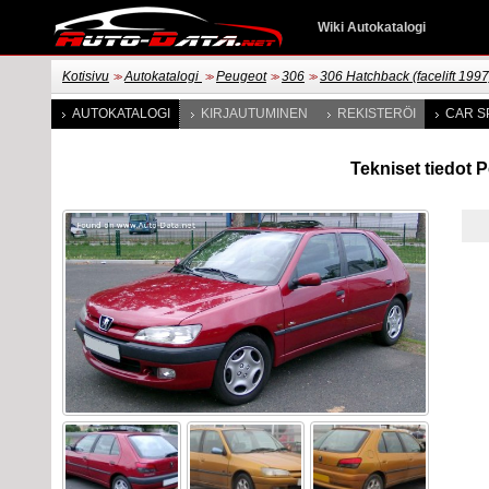
Wiki Autokatalogi
Kotisivu
Autokatalogi
Peugeot
306
306 Hatchback (facelift 1997
>>
>>
>>
>>
AUTOKATALOGI
KIRJAUTUMINEN
REKISTERÖI
CAR S
Tekniset tiedot P