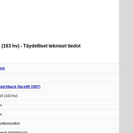
(163 hv) - Täydelliset tekniset tiedot
eot
atchback (facelift 1997)
16 (163 hv)
v
v
olttomoottori
operä (Hatchback)