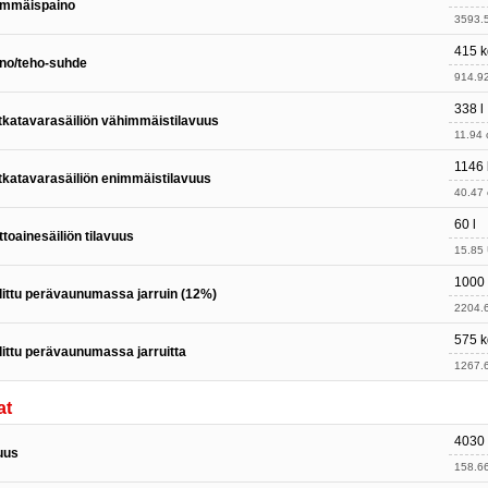
immäispaino
3593.5
415 k
no/teho-suhde
914.92
338 l
katavarasäiliön vähimmäistilavuus
11.94 c
1146 
katavarasäiliön enimmäistilavuus
40.47 c
60 l
ttoainesäiliön tilavuus
15.85 
1000
littu perävaunumassa jarruin (12%)
2204.6
575 k
littu perävaunumassa jarruitta
1267.6
at
4030
uus
158.66