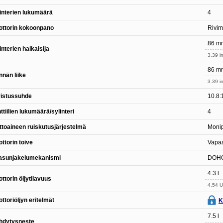
interien lukumäärä
4
ottorin kokoonpano
Rivim
86 m
interien halkaisija
3.39 in
86 m
nän liike
3.39 in
ristussuhde
10.8:
ttiilien lukumäärä/sylinteri
4
ttoaineen ruiskutusjärjestelmä
Monip
ttorin toive
Vapaa
asunjakelumekanismi
DOH
4.3 l
ttorin öljytilavuus
4.54 U
ttoriöljyn eritelmät
K
7.5 l
hdytysneste