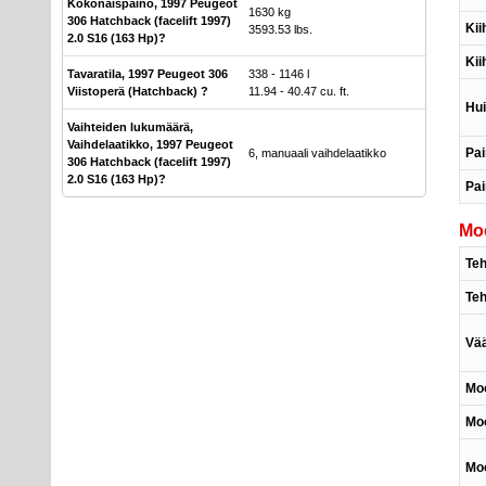
Kokonaispaino, 1997 Peugeot
1630 kg
306 Hatchback (facelift 1997)
Kii
3593.53 lbs.
2.0 S16 (163 Hp)?
Kii
Tavaratila, 1997 Peugeot 306
338 - 1146 l
Viistoperä (Hatchback) ?
11.94 - 40.47 cu. ft.
Hu
Vaihteiden lukumäärä,
Vaihdelaatikko, 1997 Peugeot
Pai
6, manuaali vaihdelaatikko
306 Hatchback (facelift 1997)
2.0 S16 (163 Hp)?
Pa
Moo
Te
Teh
Vä
Moo
Moo
Moo