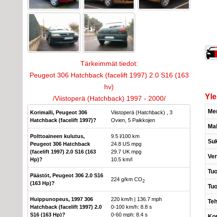
Tärkeimmät tiedot:
Peugeot 306 Hatchback (facelift 1997) 2.0 S16 (163
hv)
Yle
/Viistoperä (Hatchback) 1997 - 2000/
Me
Korimalli, Peugeot 306
Viistoperä (Hatchback) , 3
Hatchback (facelift 1997)?
Ovien, 5 Paikkojen
Mal
Polttoaineen kulutus,
9.5 l/100 km
Suk
Peugeot 306 Hatchback
24.8 US mpg
(facelift 1997) 2.0 S16 (163
29.7 UK mpg
Ver
Hp)?
10.5 km/l
Tuo
Päästöt, Peugeot 306 2.0 S16
224 g/km CO
2
(163 Hp)?
Tuo
Huippunopeus, 1997 306
220 km/h | 136.7 mph
Te
Hatchback (facelift 1997) 2.0
0-100 km/h: 8.8 s
S16 (163 Hp)?
0-60 mph: 8.4 s
Kor