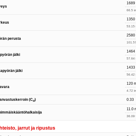
1689
veys
66.5 in
1350
rkeus
53.15 
2580
rän perusta
101.57
1464
pyörän jälki
57.64 
1433
apyörän jälki
56.42 
120 
avara
4.72 in
anvastuskerroin (C
)
0.33
d
11.0 
immäiskääntöhalkaisija
36.09 f
hteisto, jarrut ja ripustus