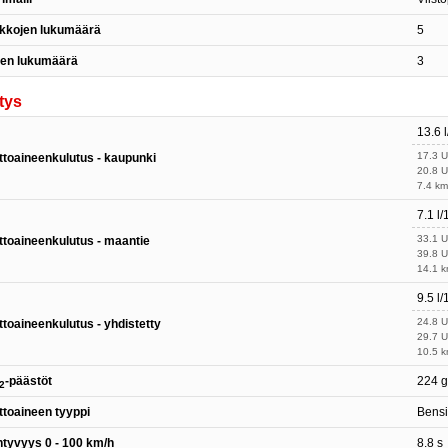
kkojen lukumäärä
5
ien lukumäärä
3
tys
13.6 
17.3 
ttoaineenkulutus - kaupunki
20.8 
7.4 km
7.1 l
33.1 
ttoaineenkulutus - maantie
39.8 
14.1 k
9.5 l
24.8 
ttoaineenkulutus - yhdistetty
29.7 
10.5 k
-päästöt
224 
2
ttoaineen tyyppi
Bensi
htyvyys 0 - 100 km/h
8.8 s