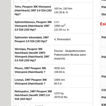
Teho, Peugeot 306 Viistoperä
Pai
163 hv, 193 Nm
(Hatchback) 1997 2.0 S16 (163
142.35 lb.-ft.
Ov
Hp)?
Sylinteritilavuus, Peugeot 306
2.0 l
Esi
3
Viistoperä (Hatchback) 1997
1998 sm
2.0 S16 (163 Hp)?
121.93 cu. in.
Pol
Sylinterien lukumäärä, 1997
4, Rivimoottori
Peugeot 2.0 S16 (163 Hp)?
Vetotapa, Peugeot 306
Etuveto . Sisäpolttomoottori.
Hatchback (facelift 1997)
Polttomoottori liikuttaa auton
Viistoperä (Hatchback) 1997
Pol
etupyöriä.
2.0 S16 (163 Hp)?
Pituus, 1997 Peugeot 306
4030 mm
Viistoperä (Hatchback) ?
158.66 in.
Pol
Leveys, 1997 Peugeot 306
1689 mm
Viistoperä (Hatchback) ?
66.5 in.
CO
Nettopaino, 1997 Peugeot 306
1215 kg
Hatchback (facelift 1997) 2.0
2678.62 lbs.
Pol
S16 (163 Hp)?
Kii