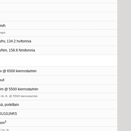
km/h
 mph
g/hv, 134.2 hv/tonnia
g/Nm, 158.8 Nm/tonnia
v @ 6500 kierrosta/min
v/l
m @ 5500 kierrosta/min
 lb.-ft. @ 5500 kierrosta/min
ä, poikittain
XU10JARS
3
 sm
 cu. in.