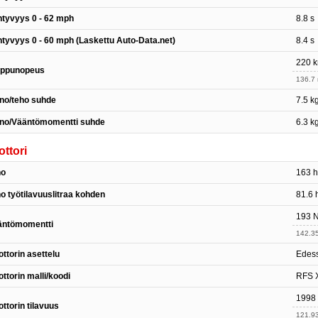
htyvyys 0 - 62 mph
8.8 s
htyvyys 0 - 60 mph (Laskettu Auto-Data.net)
8.4 s
220 
ippunopeus
136.7
no/teho suhde
7.5 k
ino/Vääntömomentti suhde
6.3 k
ttori
ho
163 h
o työtilavuuslitraa kohden
81.6 h
193 N
äntömomentti
142.35
ttorin asettelu
Edess
ttorin malli/koodi
RFS 
1998
ttorin tilavuus
121.93