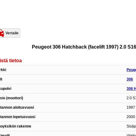
Vertaile
Peugeot 306 Hatchback (facelift 1997) 2.0 S16 
istä tietoa
rkki
Peug
li
306
upolvi
306 H
sio (moottori)
2.0 S
tannon aloitusvuosi
1997 
tannon lopetusvuosi
2000 
hoyksikön rakenne
Sisäp
imalli
Viist