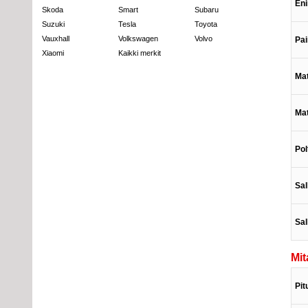
En
Skoda
Smart
Subaru
Suzuki
Tesla
Toyota
Vauxhall
Volkswagen
Volvo
Pai
Xiaomi
Kaikki merkit
Mat
Mat
Pol
Sal
Sal
Mit
Pit