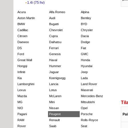
1.4i (75 hv)
Acura
Alfa Romeo
Alpina
Aston Martin
Audi
Bentley
BMW
Bugatti
BYD
Cadillac
Chevrolet
Chrysler
Citroen
Cupra
Dacia
Daewoo
Daihatsu
Dodge
DS
Ferrari
Fiat
Ford
Genesis
GMC
Great Wall
Haval
Honda
Hongqi
Hummer
Hyundai
Infiniti
Jaguar
Jeep
Kia
Koenigsegg
Lada
Lamborghini
Lancia
Land Rover
Lexus
Lotus
Maserati
Mazda
McLaren
Mercedes-Benz
Til
MG
Mini
Mitsubishi
NIO
Nissan
Opel
Pa
Pagani
Peugeot
Porsche
RAM
Renault
Rolls-Royce
Rover
Saab
Seat