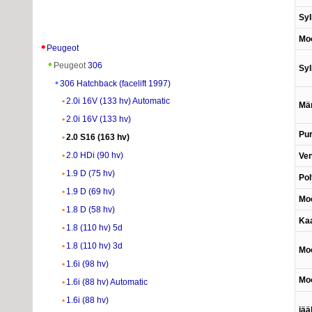
Syl
Mo
Peugeot
Peugeot
306
Syl
306 Hatchback (facelift 1997)
2.0i 16V (133 hv) Automatic
Män
2.0i 16V (133 hv)
Pu
2.0 S16 (163 hv)
2.0 HDi (90 hv)
Ven
1.9 D (75 hv)
Pol
1.9 D (69 hv)
Moo
1.8 D (58 hv)
Ka
1.8 (110 hv) 5d
1.8 (110 hv) 3d
Moo
1.6i (98 hv)
Moo
1.6i (88 hv) Automatic
1.6i (88 hv)
jää