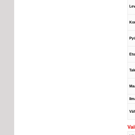
Le
Ko
Pyö
Etu
Tak
Ma
Ilm
Väh
Vai