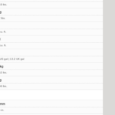
3 lbs.
g
 lbs.
u. ft.
l
u. ft.
US gal | 13.2 UK gal
 kg
2 lbs.
g
6 lbs.
 mm
 in.