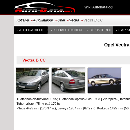
Wiki Autokatalogi
Kotisivu
Autokatalogi
Opel
Vectra
Vectra B CC
>>
>>
>>
>>
AUTOKATALOGI
KIRJAUTUMINEN
REKISTERÖI
CAR S
Opel Vectra 
Tuotannon aloitusvuosi 1995; Tuotannon lopetusvuosi 1998
|
Viistoperä (Hatchb
Teho : alkaen 75 hv että 170 hv
Pituus 4495 mm (176.97 in.); Leveys 1707 mm (67.2 in.); Korkeus 1425 mm (56.1