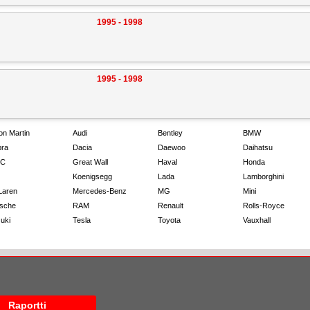
1995 - 1998
1995 - 1998
on Martin
Audi
Bentley
BMW
ra
Dacia
Daewoo
Daihatsu
C
Great Wall
Haval
Honda
Koenigsegg
Lada
Lamborghini
Laren
Mercedes-Benz
MG
Mini
sche
RAM
Renault
Rolls-Royce
uki
Tesla
Toyota
Vauxhall
Raportti