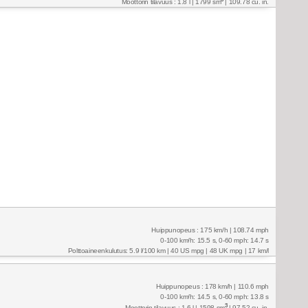
Moottorin tilavuus : 1.8 l | 1799 sm
| 109.78 cu. in.
Huippunopeus : 175 km/h | 108.74 mph
0-100 km/h: 15.5 s, 0-60 mph: 14.7 s
Polttoaineenkulutus: 5.9 l/100 km | 40 US mpg | 48 UK mpg | 17 km/l
Huippunopeus : 178 km/h | 110.6 mph
0-100 km/h: 14.5 s, 0-60 mph: 13.8 s
3
Moottorin tilavuus : 1.6 l | 1598 sm
| 97.52 cu. in.