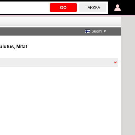
GO
TARKKA
Suomi ▼
ulutus, Mitat