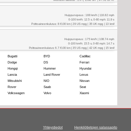
Huippunopeus : 188 km/h | 116.82 mph
0-100 km/h: 12.5 s, 0-60 mph: 11.9 s
Polttoaineenkulutus: 8 l/100 km | 29 US mpg | 35 UK mpg | 13 km/l
Huippunopeus : 175 km/h | 108.74 mph
0-100 km/h: 15.5 s, 0-60 mph: 14.7 s
Polttoaineenkulutus: 6.7 l/100 km | 35 US mpg | 42 UK mpg | 15 km/l
Bugatti
BYD
Cadillac
Dodge
DS
Ferrari
Hongqi
Hummer
Hyundai
Lancia
Land Rover
Lexus
Mitsubishi
NIO
Nissan
Rover
Saab
Seat
Volkswagen
Volvo
Xiaomi
Yhteystiedot
Henkilötietojen salassapito