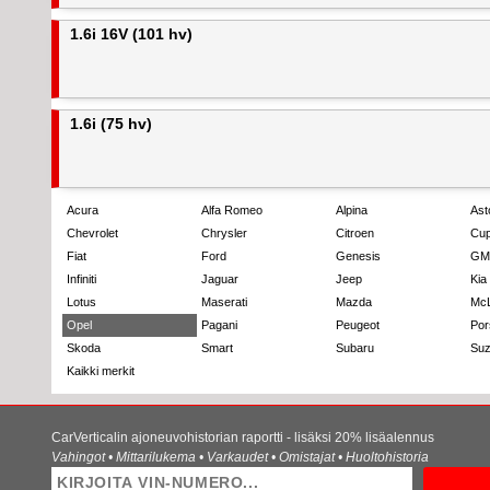
1.6i 16V (101 hv)
1.6i (75 hv)
Acura
Alfa Romeo
Alpina
Ast
Chevrolet
Chrysler
Citroen
Cup
Fiat
Ford
Genesis
GM
Infiniti
Jaguar
Jeep
Kia
Lotus
Maserati
Mazda
Mc
Opel
Pagani
Peugeot
Por
Skoda
Smart
Subaru
Suz
Kaikki merkit
CarVerticalin ajoneuvohistorian raportti - lisäksi 20% lisäalennus
Vahingot • Mittarilukema • Varkaudet • Omistajat • Huoltohistoria