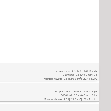
Huippunopeus : 227 km/h | 141.05 mph
0-100 km/h: 9.5 s, 0-60 mph: 9 s
3
Moottorin tilavuus : 2.5 l | 2498 sm
| 152.44 cu. in.
Huippunopeus : 230 km/h | 142.92 mph
0-100 km/h: 8.5 s, 0-60 mph: 8.1 s
3
Moottorin tilavuus : 2.5 l | 2498 sm
| 152.44 cu. in.