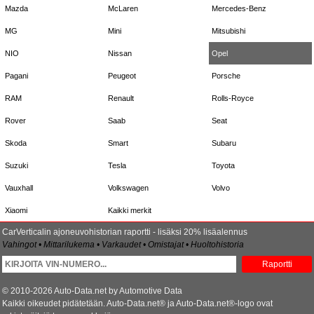
Mazda
McLaren
Mercedes-Benz
MG
Mini
Mitsubishi
NIO
Nissan
Opel
Pagani
Peugeot
Porsche
RAM
Renault
Rolls-Royce
Rover
Saab
Seat
Skoda
Smart
Subaru
Suzuki
Tesla
Toyota
Vauxhall
Volkswagen
Volvo
Xiaomi
Kaikki merkit
CarVerticalin ajoneuvohistorian raportti - lisäksi 20% lisäalennus
Vahingot • Mittarilukema • Varkaudet • Omistajat • Huoltohistoria
Raportti
© 2010-2026 Auto-Data.net by Automotive Data
Kaikki oikeudet pidätetään. Auto-Data.net® ja Auto-Data.net®-logo ovat