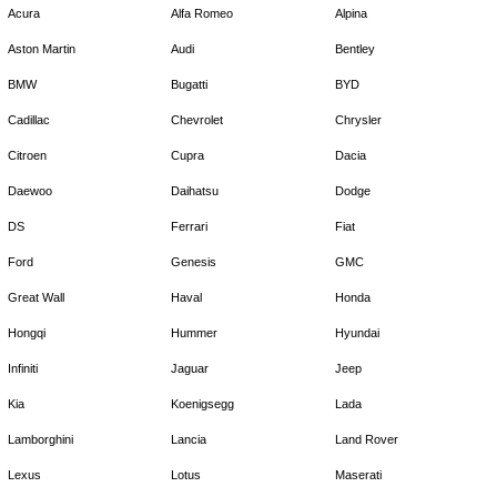
Acura
Alfa Romeo
Alpina
Aston Martin
Audi
Bentley
BMW
Bugatti
BYD
Cadillac
Chevrolet
Chrysler
Citroen
Cupra
Dacia
Daewoo
Daihatsu
Dodge
DS
Ferrari
Fiat
Ford
Genesis
GMC
Great Wall
Haval
Honda
Hongqi
Hummer
Hyundai
Infiniti
Jaguar
Jeep
Kia
Koenigsegg
Lada
Lamborghini
Lancia
Land Rover
Lexus
Lotus
Maserati