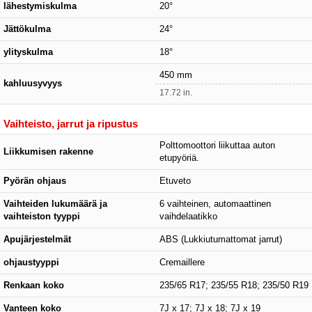
lähestymiskulma
20°
Jättökulma
24°
ylityskulma
18°
450 mm
kahluusyvyys
17.72 in.
Vaihteisto, jarrut ja ripustus
Polttomoottori liikuttaa auton
Liikkumisen rakenne
etupyöriä.
Pyörän ohjaus
Etuveto
Vaihteiden lukumäärä ja
6 vaihteinen, automaattinen
vaihteiston tyyppi
vaihdelaatikko
Apujärjestelmät
ABS (Lukkiutumattomat jarrut)
ohjaustyyppi
Cremaillere
Renkaan koko
235/65 R17; 235/55 R18; 235/50 R19
Vanteen koko
7J x 17; 7J x 18; 7J x 19