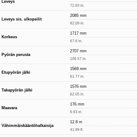
Leveys
72.83 in.
2085 mm
Leveys sis. ulkopeilit
82.09 in.
1717 mm
Korkeus
67.6 in.
2707 mm
Pyörän perusta
106.57 in.
1569 mm
Etupyörän jälki
61.77 in.
1576 mm
Takapyörän jälki
62.05 in.
176 mm
Maavara
6.93 in.
12.8 m
Vähimmäiskääntöhalkaisija
41.99 ft.