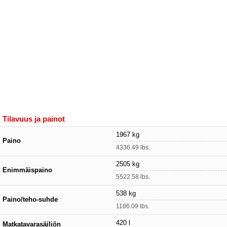
Tilavuus ja painot
1967 kg
Paino
4336.49 lbs.
2505 kg
Enimmäispaino
5522.58 lbs.
538 kg
Paino/teho-suhde
1186.09 lbs.
420 l
Matkatavarasäiliön