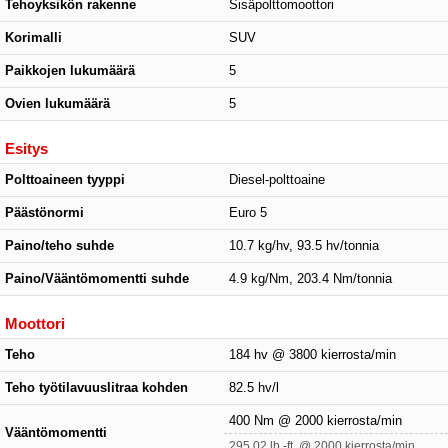
Tehoyksikön rakenne
Sisäpolttomoottori
Korimalli
SUV
Paikkojen lukumäärä
5
Ovien lukumäärä
5
Esitys
Polttoaineen tyyppi
Diesel-polttoaine
Päästönormi
Euro 5
Paino/teho suhde
10.7 kg/hv, 93.5 hv/tonnia
Paino/Vääntömomentti suhde
4.9 kg/Nm, 203.4 Nm/tonnia
Moottori
Teho
184 hv @ 3800 kierrosta/min
Teho työtilavuuslitraa kohden
82.5 hv/l
400 Nm @ 2000 kierrosta/min
Vääntömomentti
295.02 lb.-ft. @ 2000 kierrosta/min