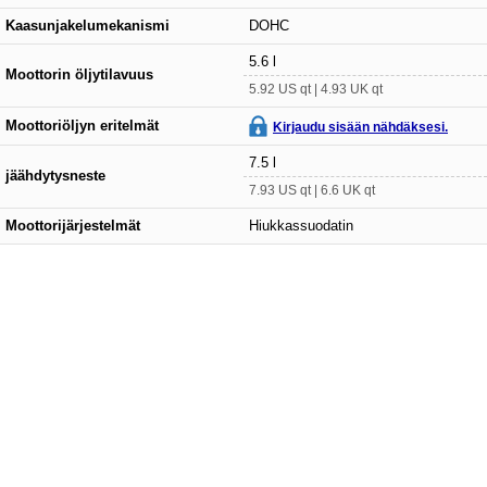
Kaasunjakelumekanismi
DOHC
5.6 l
Moottorin öljytilavuus
5.92 US qt | 4.93 UK qt
Moottoriöljyn eritelmät
Kirjaudu sisään nähdäksesi.
7.5 l
jäähdytysneste
7.93 US qt | 6.6 UK qt
Moottorijärjestelmät
Hiukkassuodatin