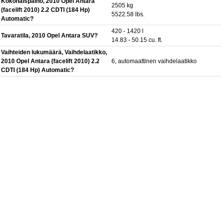
Kokonaispaino, 2010 Opel Antara
2505 kg
(facelift 2010) 2.2 CDTI (184 Hp)
5522.58 lbs.
Automatic?
420 - 1420 l
Tavaratila, 2010 Opel Antara SUV?
14.83 - 50.15 cu. ft.
Vaihteiden lukumäärä, Vaihdelaatikko,
2010 Opel Antara (facelift 2010) 2.2
6, automaattinen vaihdelaatikko
CDTI (184 Hp) Automatic?