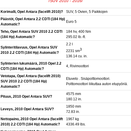
/SUV 2010 - 2016/
Korimalli, Opel Antara (facelift 2010)?
SUV, 5 Ovien, 5 Paikkojen
Päästöt, Opel Antara 2.2 CDTI (184 Hp)
Euro 5
Automatic?
Teho, Opel Antara SUV 2010 2.2 CDTI
184 hv, 400 Nm
(184 Hp) Automatic?
295.02 lb.-ft.
2.2 l
Sylinteritilavuus, Opel Antara SUV
3
2231 sm
2010 2.2 CDTI (184 Hp) Automatic?
136.14 cu. in.
Sylinterien lukumäärä, 2010 Opel 2.2
4, Rivimoottori
CDTI (184 Hp) Automatic?
Vetotapa, Opel Antara (facelift 2010)
Etuveto . Sisäpolttomoottori.
SUV 2010 2.2 CDTI (184 Hp)
Polttomoottori liikuttaa auton etupyöriä.
Automatic?
4575 mm
Pituus, 2010 Opel Antara SUV?
180.12 in.
1850 mm
Leveys, 2010 Opel Antara SUV?
72.83 in.
Nettopaino, 2010 Opel Antara (facelift
1967 kg
2010) 2.2 CDTI (184 Hp) Automatic?
4336.49 lbs.