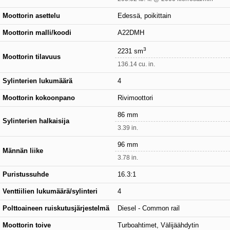
Moottorin asettelu
Edessä, poikittain
Moottorin malli/koodi
A22DMH
3
2231 sm
Moottorin tilavuus
136.14 cu. in.
Sylinterien lukumäärä
4
Moottorin kokoonpano
Rivimoottori
86 mm
Sylinterien halkaisija
3.39 in.
96 mm
Männän liike
3.78 in.
Puristussuhde
16.3:1
Venttiilien lukumäärä/sylinteri
4
Polttoaineen ruiskutusjärjestelmä
Diesel - Common rail
Moottorin toive
Turboahtimet, Välijäähdytin