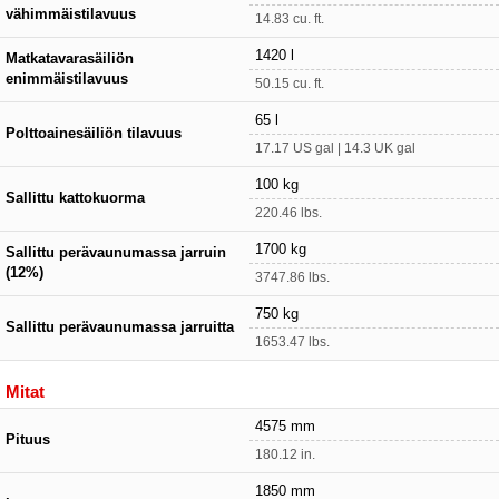
vähimmäistilavuus
14.83 cu. ft.
1420 l
Matkatavarasäiliön
enimmäistilavuus
50.15 cu. ft.
65 l
Polttoainesäiliön tilavuus
17.17 US gal | 14.3 UK gal
100 kg
Sallittu kattokuorma
220.46 lbs.
1700 kg
Sallittu perävaunumassa jarruin
(12%)
3747.86 lbs.
750 kg
Sallittu perävaunumassa jarruitta
1653.47 lbs.
Mitat
4575 mm
Pituus
180.12 in.
1850 mm