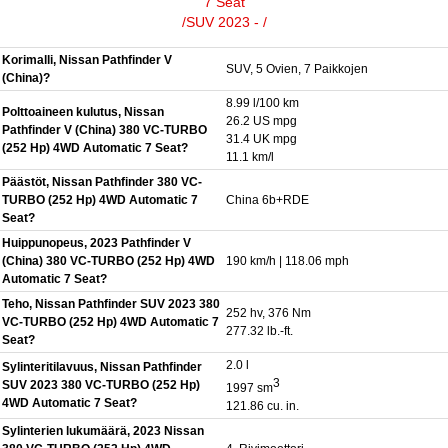
7 Seat
/SUV 2023 - /
Korimalli, Nissan Pathfinder V
SUV, 5 Ovien, 7 Paikkojen
(China)?
8.99 l/100 km
Polttoaineen kulutus, Nissan
26.2 US mpg
Pathfinder V (China) 380 VC-TURBO
31.4 UK mpg
(252 Hp) 4WD Automatic 7 Seat?
11.1 km/l
Päästöt, Nissan Pathfinder 380 VC-
TURBO (252 Hp) 4WD Automatic 7
China 6b+RDE
Seat?
Huippunopeus, 2023 Pathfinder V
(China) 380 VC-TURBO (252 Hp) 4WD
190 km/h | 118.06 mph
Automatic 7 Seat?
Teho, Nissan Pathfinder SUV 2023 380
252 hv, 376 Nm
VC-TURBO (252 Hp) 4WD Automatic 7
277.32 lb.-ft.
Seat?
2.0 l
Sylinteritilavuus, Nissan Pathfinder
3
SUV 2023 380 VC-TURBO (252 Hp)
1997 sm
4WD Automatic 7 Seat?
121.86 cu. in.
Sylinterien lukumäärä, 2023 Nissan