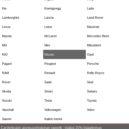
Kia
Koenigsegg
Lada
Lamborghini
Lancia
Land Rover
Lexus
Lotus
Maserati
Mazda
McLaren
Mercedes-Benz
MG
Mini
Mitsubishi
NIO
Nissan
Opel
Pagani
Peugeot
Porsche
RAM
Renault
Rolls-Royce
Rover
Saab
Seat
Skoda
Smart
Subaru
Suzuki
Tesla
Toyota
Vauxhall
Volkswagen
Volvo
Xiaomi
Kaikki merkit
CarVerticalin ajoneuvohistorian raportti - lisäksi 20% lisäalennus