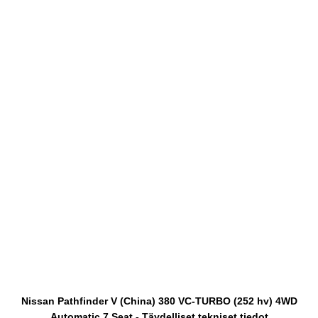
Nissan Pathfinder V (China) 380 VC-TURBO (252 hv) 4WD
Automatic 7 Seat - Täydelliset tekniset tiedot