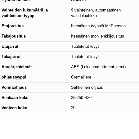
Vaihteiden lukumäärä ja
9 vaihteinen, automaattinen
vaihteiston tyyppi
vaihdelaatikko
Etujousitus
Itsenäinen tyyppiä McPherson
Takajousitus
Itsenäinen monilenkkijousitus
Etujarrut
Tuuletetut levyt
Takajarrut
Tuuletetut levyt
Apujärjestelmät
ABS (Lukkiutumattomat jarrut)
ohjaustyyppi
Cremaillere
Voimaohjaus
Sähköinen ohjaus
Renkaan koko
255/50 R20
Vanteen koko
20