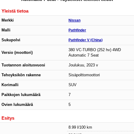
Yleistä tietoa
Merkki
Nissan
Malli
Pathfinder
Sukupolvi
Pathfinder V (China)
380 VC-TURBO (252 hv) 4WD
Versio (moottori)
Automatic 7 Seat
Tuotannon aloitusvuosi
Joulukuu, 2023 v
Tehoyksikön rakenne
Sisäpolttomoottori
Korimalli
SUV
Paikkojen lukumäärä
7
Ovien lukumäärä
5
Esitys
8.99 l/100 km