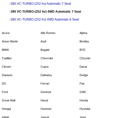
380 VC-TURBO (252 hv) Automatic 7 Seat
380 VC-TURBO (252 hv) 4WD Automatic 7 Seat
380 VC-TURBO (252 hv) 4WD Automatic 6 Seat
Acura
Alfa Romeo
Alpina
Aston Martin
Audi
Bentley
BMW
Bugatti
BYD
Cadillac
Chevrolet
Chrysler
Citroen
Cupra
Dacia
Daewoo
Daihatsu
Dodge
DS
Ferrari
Fiat
Ford
Genesis
GMC
Great Wall
Haval
Honda
Hongqi
Hummer
Hyundai
Infiniti
Jaguar
Jeep