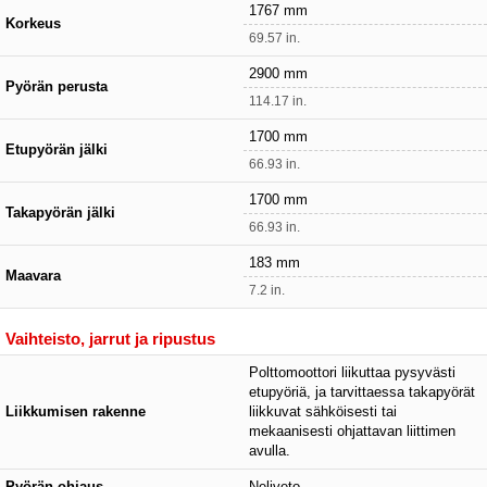
1767 mm
Korkeus
69.57 in.
2900 mm
Pyörän perusta
114.17 in.
1700 mm
Etupyörän jälki
66.93 in.
1700 mm
Takapyörän jälki
66.93 in.
183 mm
Maavara
7.2 in.
Vaihteisto, jarrut ja ripustus
Polttomoottori liikuttaa pysyvästi
etupyöriä, ja tarvittaessa takapyörät
Liikkumisen rakenne
liikkuvat sähköisesti tai
mekaanisesti ohjattavan liittimen
avulla.
Pyörän ohjaus
Neliveto