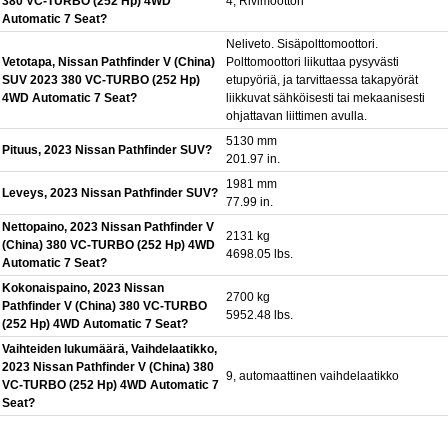
380 VC-TURBO (252 Hp) 4WD
4, Rivimoottori
Automatic 7 Seat?
Neliveto. Sisäpolttomoottori.
Vetotapa, Nissan Pathfinder V (China)
Polttomoottori liikuttaa pysyvästi
SUV 2023 380 VC-TURBO (252 Hp)
etupyöriä, ja tarvittaessa takapyörät
4WD Automatic 7 Seat?
liikkuvat sähköisesti tai mekaanisesti
ohjattavan liittimen avulla.
5130 mm
Pituus, 2023 Nissan Pathfinder SUV?
201.97 in.
1981 mm
Leveys, 2023 Nissan Pathfinder SUV?
77.99 in.
Nettopaino, 2023 Nissan Pathfinder V
2131 kg
(China) 380 VC-TURBO (252 Hp) 4WD
4698.05 lbs.
Automatic 7 Seat?
Kokonaispaino, 2023 Nissan
2700 kg
Pathfinder V (China) 380 VC-TURBO
5952.48 lbs.
(252 Hp) 4WD Automatic 7 Seat?
Vaihteiden lukumäärä, Vaihdelaatikko,
2023 Nissan Pathfinder V (China) 380
9, automaattinen vaihdelaatikko
VC-TURBO (252 Hp) 4WD Automatic 7
Seat?