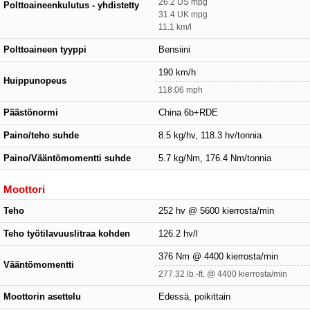
26.2 US mpg
Polttoaineenkulutus - yhdistetty
31.4 UK mpg
11.1 km/l
Polttoaineen tyyppi
Bensiini
190 km/h
Huippunopeus
118.06 mph
Päästönormi
China 6b+RDE
Paino/teho suhde
8.5 kg/hv, 118.3 hv/tonnia
Paino/Vääntömomentti suhde
5.7 kg/Nm, 176.4 Nm/tonnia
Moottori
Teho
252 hv @ 5600 kierrosta/min
Teho työtilavuuslitraa kohden
126.2 hv/l
376 Nm @ 4400 kierrosta/min
Vääntömomentti
277.32 lb.-ft. @ 4400 kierrosta/min
Moottorin asettelu
Edessä, poikittain