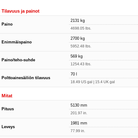
Tilavuus ja painot
2131 kg
Paino
4698.05 lbs.
2700 kg
Enimmäispaino
5952.48 lbs.
569 kg
Paino/teho-suhde
1254.43 lbs.
70 l
Polttoainesäiliön tilavuus
18.49 US gal | 15.4 UK gal
Mitat
5130 mm
Pituus
201.97 in.
1981 mm
Leveys
77.99 in.