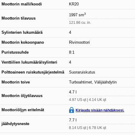
Moottorin malli/koodi
KR20
3
1997 sm
Moottorin tilavuus
121.86 cu. in.
Sylinterien lukumäärä
4
Moottorin kokoonpano
Rivimoottori
Puristussuhde
8:1
Venttiilien lukumäärä/sylinteri
4
Polttoaineen ruiskutusjärjestelmä
Suoraruiskutus
Moottorin toive
Turboahtimet, Välijäähdytin
4.7 l
Moottorin öljytilavuus
4.97 US qt | 4.14 UK qt
Moottoriöljyn eritelmät
Kirjaudu sisään nähdäksesi.
7.7 l
jäähdytysneste
8.14 US qt | 6.78 UK qt