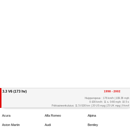
3.3 V6 (173 hv)
1998 - 2002
Huippunopeus : 176 km/h | 109.36 mph
0-100 km/h: 11 s, 0-60 mph: 10.5 s
Polttoaineenkulutus: 11.5 l/100 km | 20 US mpg | 25 UK mpg | 9 km/l
Acura
Alfa Romeo
Alpina
Aston Martin
Audi
Bentley