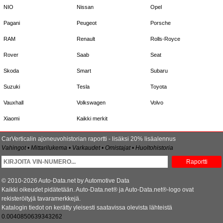
NIO
Nissan
Opel
Pagani
Peugeot
Porsche
RAM
Renault
Rolls-Royce
Rover
Saab
Seat
Skoda
Smart
Subaru
Suzuki
Tesla
Toyota
Vauxhall
Volkswagen
Volvo
Xiaomi
Kaikki merkit
CarVerticalin ajoneuvohistorian raportti - lisäksi 20% lisäalennus
Vahingot • Mittarilukema • Varkaudet • Omistajat • Huoltohistoria
Raportti
© 2010-2026 Auto-Data.net by Automotive Data
Kaikki oikeudet pidätetään. Auto-Data.net® ja Auto-Data.net®-logo ovat
rekisteröityjä tavaramerkkejä.
Katalogin tiedot on kerätty yleisesti saatavissa olevista lähteistä
0.0040850639343262