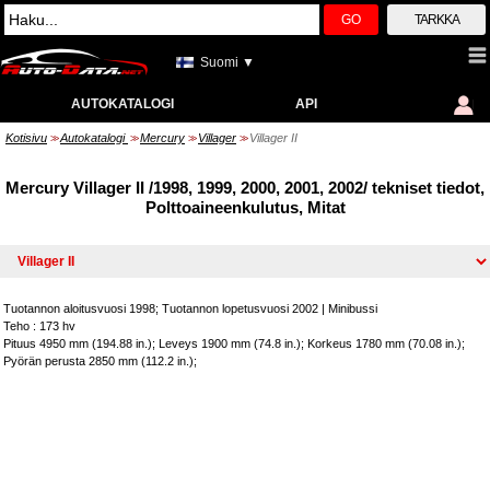
GO
TARKKA
Suomi ▼
AUTOKATALOGI
API
Kotisivu
Autokatalogi
Mercury
Villager
Villager II
>>
>>
>>
>>
Mercury Villager II /1998, 1999, 2000, 2001, 2002/ tekniset tiedot,
Polttoaineenkulutus, Mitat
Tuotannon aloitusvuosi 1998; Tuotannon lopetusvuosi 2002
|
Minibussi
Teho : 173 hv
Pituus 4950 mm (194.88 in.); Leveys 1900 mm (74.8 in.); Korkeus 1780 mm (70.08 in.);
Pyörän perusta 2850 mm (112.2 in.);