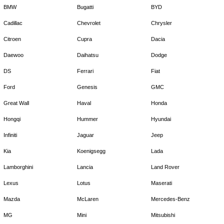
BMW
Bugatti
BYD
Cadillac
Chevrolet
Chrysler
Citroen
Cupra
Dacia
Daewoo
Daihatsu
Dodge
DS
Ferrari
Fiat
Ford
Genesis
GMC
Great Wall
Haval
Honda
Hongqi
Hummer
Hyundai
Infiniti
Jaguar
Jeep
Kia
Koenigsegg
Lada
Lamborghini
Lancia
Land Rover
Lexus
Lotus
Maserati
Mazda
McLaren
Mercedes-Benz
MG
Mini
Mitsubishi