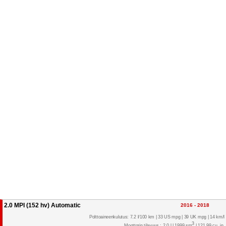
2.0 MPI (152 hv) Automatic
2016 - 2018
Polttoaineenkulutus: 7.2 l/100 km | 33 US mpg | 39 UK mpg | 14 km/l
3
Moottorin tilavuus : 2.0 l | 1999 sm
| 121.99 cu. in.