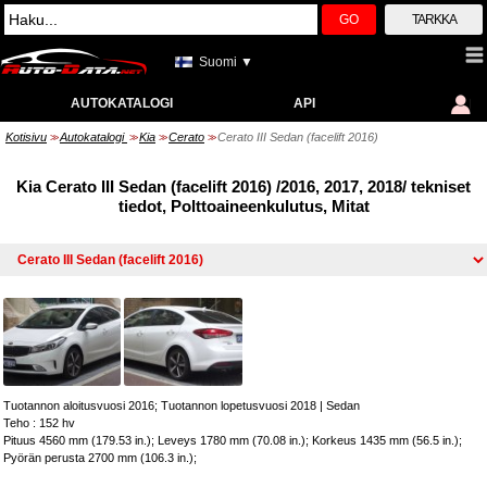
GO
TARKKA
Suomi ▼
AUTOKATALOGI
API
Kotisivu
Autokatalogi
Kia
Cerato
Cerato III Sedan (facelift 2016)
>>
>>
>>
>>
Kia Cerato III Sedan (facelift 2016) /2016, 2017, 2018/ tekniset
tiedot, Polttoaineenkulutus, Mitat
Tuotannon aloitusvuosi 2016; Tuotannon lopetusvuosi 2018
|
Sedan
Teho : 152 hv
Pituus 4560 mm (179.53 in.); Leveys 1780 mm (70.08 in.); Korkeus 1435 mm (56.5 in.);
Pyörän perusta 2700 mm (106.3 in.);