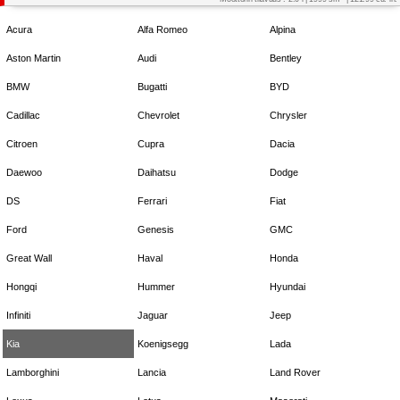
Acura
Alfa Romeo
Alpina
Aston Martin
Audi
Bentley
BMW
Bugatti
BYD
Cadillac
Chevrolet
Chrysler
Citroen
Cupra
Dacia
Daewoo
Daihatsu
Dodge
DS
Ferrari
Fiat
Ford
Genesis
GMC
Great Wall
Haval
Honda
Hongqi
Hummer
Hyundai
Infiniti
Jaguar
Jeep
Kia
Koenigsegg
Lada
Lamborghini
Lancia
Land Rover