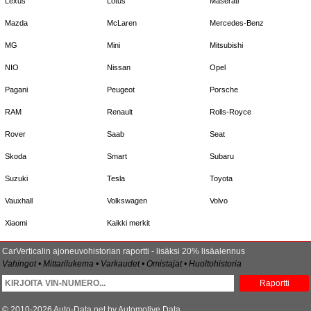
Lexus
Lotus
Maserati
Mazda
McLaren
Mercedes-Benz
MG
Mini
Mitsubishi
NIO
Nissan
Opel
Pagani
Peugeot
Porsche
RAM
Renault
Rolls-Royce
Rover
Saab
Seat
Skoda
Smart
Subaru
Suzuki
Tesla
Toyota
Vauxhall
Volkswagen
Volvo
Xiaomi
Kaikki merkit
CarVerticalin ajoneuvohistorian raportti - lisäksi 20% lisäalennus
Vahingot • Mittarilukema • Varkaudet • Omistajat • Huoltohistoria
Raportti
© 2010-2026 Auto-Data.net by Automotive Data