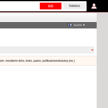
GO
TARKKA
Suomi ▼
esim. moottorin teho, koko, paino, polttoaineenkulutus jne.)