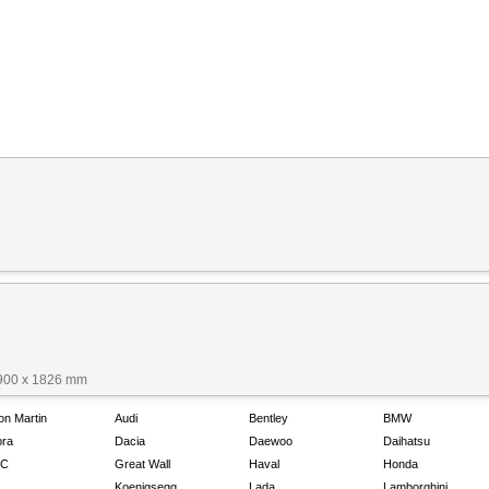
1900 x 1826 mm
on Martin
Audi
Bentley
BMW
ra
Dacia
Daewoo
Daihatsu
C
Great Wall
Haval
Honda
Koenigsegg
Lada
Lamborghini