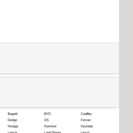
Bugatti
BYD
Cadillac
Dodge
DS
Ferrari
Hongqi
Hummer
Hyundai
Lancia
Land Rover
Lexus