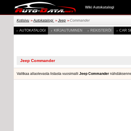
Wiki Autokatalogi
Kotisivu
Autokatalogi
Jeep
Commander
>>
>>
>>
AUTOKATALOGI
KIRJAUTUMINEN
REKISTERÖI
CAR S
Valitkaa allaolevasta listasta vuosimalli
Jeep Commander
nähdäksenne va