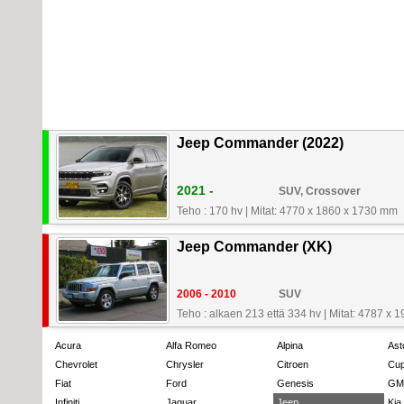
Jeep Commander (2022)
2021 -
SUV, Crossover
Teho : 170 hv
|
Mitat: 4770 x 1860 x 1730 mm
Jeep Commander (XK)
2006 - 2010
SUV
Teho : alkaen 213 että 334 hv
|
Mitat: 4787 x 
Acura
Alfa Romeo
Alpina
Ast
Chevrolet
Chrysler
Citroen
Cup
Fiat
Ford
Genesis
GM
Infiniti
Jaguar
Jeep
Kia