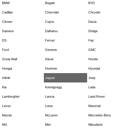
BMW
Bugatti
BYD
Cadillac
Chevrolet
Chrysler
Citroen
Cupra
Dacia
Daewoo
Daihatsu
Dodge
DS
Ferrari
Fiat
Ford
Genesis
GMC
Great Wall
Haval
Honda
Hongqi
Hummer
Hyundai
Infiniti
Jaguar
Jeep
Kia
Koenigsegg
Lada
Lamborghini
Lancia
Land Rover
Lexus
Lotus
Maserati
Mazda
McLaren
Mercedes-Benz
MG
Mini
Mitsubishi