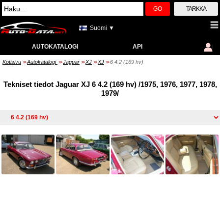
GO
TARKKA
Suomi ▼
AUTOKATALOGI
API
Kotisivu
Autokatalogi
Jaguar
XJ
XJ
6 4.2 (169 hv)
>>
>>
>>
>>
>>
Tekniset tiedot Jaguar XJ 6 4.2 (169 hv) /1975, 1976, 1977, 1978,
1979/