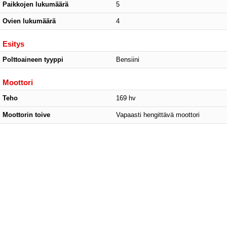
Paikkojen lukumäärä
5
Ovien lukumäärä
4
Esitys
Polttoaineen tyyppi
Bensiini
Moottori
Teho
169 hv
Moottorin toive
Vapaasti hengittävä moottori