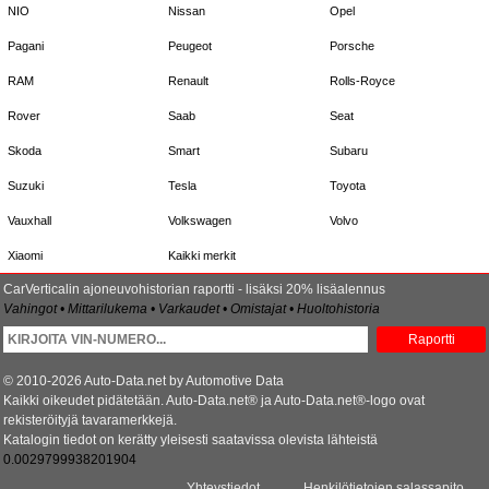
NIO
Nissan
Opel
Pagani
Peugeot
Porsche
RAM
Renault
Rolls-Royce
Rover
Saab
Seat
Skoda
Smart
Subaru
Suzuki
Tesla
Toyota
Vauxhall
Volkswagen
Volvo
Xiaomi
Kaikki merkit
CarVerticalin ajoneuvohistorian raportti - lisäksi 20% lisäalennus
Vahingot • Mittarilukema • Varkaudet • Omistajat • Huoltohistoria
Raportti
© 2010-2026 Auto-Data.net by Automotive Data
Kaikki oikeudet pidätetään. Auto-Data.net® ja Auto-Data.net®-logo ovat
rekisteröityjä tavaramerkkejä.
Katalogin tiedot on kerätty yleisesti saatavissa olevista lähteistä
0.0029799938201904
Yhteystiedot
Henkilötietojen salassapito