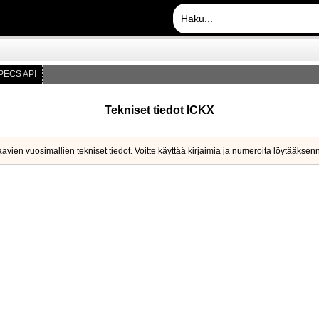
PECS API
Tekniset tiedot ICKX
aavien vuosimallien tekniset tiedot. Voitte käyttää kirjaimia ja numeroita löytääks