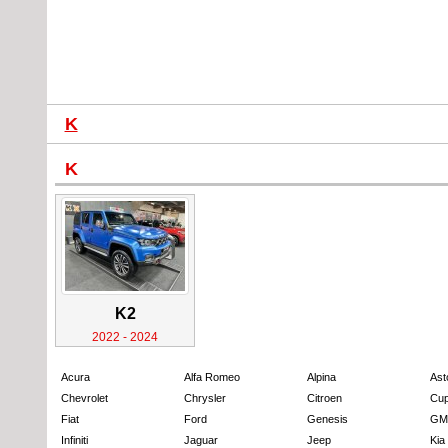
K
K
K2
2022 - 2024
Acura
Alfa Romeo
Alpina
Ast
Chevrolet
Chrysler
Citroen
Cup
Fiat
Ford
Genesis
GM
Infiniti
Jaguar
Jeep
Kia