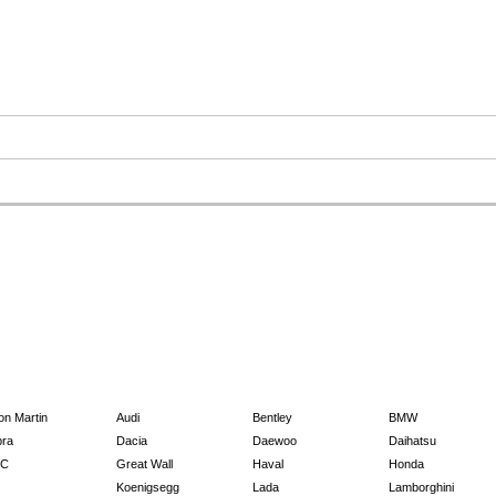
on Martin
Audi
Bentley
BMW
ra
Dacia
Daewoo
Daihatsu
C
Great Wall
Haval
Honda
Koenigsegg
Lada
Lamborghini