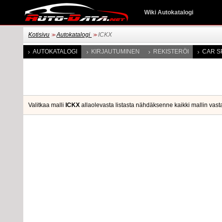
Wiki Autokatalogi
Kotisivu
Autokatalogi
ICKX
>>
>>
AUTOKATALOGI
KIRJAUTUMINEN
REKISTERÖI
CAR S
Valitkaa malli
ICKX
allaolevasta listasta nähdäksenne kaikki mallin vast