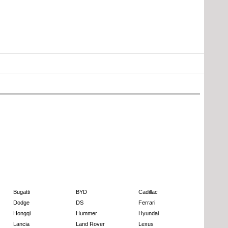
Bugatti
BYD
Cadillac
Dodge
DS
Ferrari
Hongqi
Hummer
Hyundai
Lancia
Land Rover
Lexus