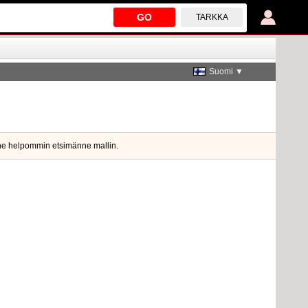
GO
TARKKA
Suomi ▼
enne helpommin etsimänne mallin.