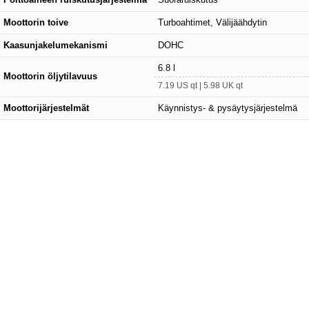
Moottorin toive
Turboahtimet, Välijäähdytin
Kaasunjakelumekanismi
DOHC
6.8 l
Moottorin öljytilavuus
7.19 US qt | 5.98 UK qt
Moottorijärjestelmät
Käynnistys- & pysäytysjärjestelmä