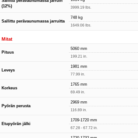
Sallittu perävaunumassa jarruin
(12%)
3999.19 lbs.
748 kg
Sallittu perävaunumassa jarruitta
1649.06 lbs.
Mitat
5060 mm
Pituus
199.21 in.
1981 mm
Leveys
77.99 in.
1765 mm
Korkeus
69.49 in.
2969 mm
Pyörän perusta
116.89 in.
1709-1720 mm
Etupyörän jälki
67.28 - 67.72 in.
1720-1732 mm