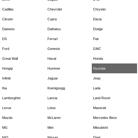
Cadillac
Chevrolet
Chrysler
Citroen
Cupra
Dacia
Daewoo
Daihatsu
Dodge
DS
Ferrari
Fiat
Ford
Genesis
GMC
Great Wall
Haval
Honda
Hongqi
Hummer
Hyundai
Infiniti
Jaguar
Jeep
Kia
Koenigsegg
Lada
Lamborghini
Lancia
Land Rover
Lexus
Lotus
Maserati
Mazda
McLaren
Mercedes-Benz
MG
Mini
Mitsubishi
NIO
Nissan
Opel