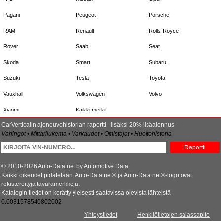
Pagani
Peugeot
Porsche
RAM
Renault
Rolls-Royce
Rover
Saab
Seat
Skoda
Smart
Subaru
Suzuki
Tesla
Toyota
Vauxhall
Volkswagen
Volvo
Xiaomi
Kaikki merkit
CarVerticalin ajoneuvohistorian raportti - lisäksi 20% lisäalennus
Vahingot • Mittarilukema • Varkaudet • Omistajat • Huoltohistoria
Raportti
© 2010-2026 Auto-Data.net by Automotive Data
Kaikki oikeudet pidätetään. Auto-Data.net® ja Auto-Data.net®-logo ovat
rekisteröityjä tavaramerkkejä.
Katalogin tiedot on kerätty yleisesti saatavissa olevista lähteistä
0.0031578540802002
Yhteystiedot
Henkilötietojen salassapito