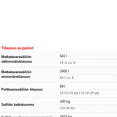
Tilavuus ja painot
541 l
Matkatavarasäiliön
vähimmäistilavuus
19.11 cu. ft.
2455 l
Matkatavarasäiliön
enimmäistilavuus
86.7 cu. ft.
69 l
Polttoainesäiliön tilavuus
18.23 US gal | 15.18 UK gal
100 kg
Sallittu kattokuorma
220.46 lbs.
1814 kg