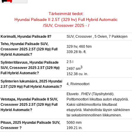
Tärkeimmät tiedot:
Hyundai Palisade II 2.5T (329 hv) Full Hybrid Automatic
/SUV, Crossover 2025 - /
Korimalli, Hyundai Palisade II?
SUV, Crossover , 5 Ovien, 7 Paikkojen
Teho, Hyundai Palisade SUV,
329 hv, 460 Nm
Crossover 2025 2.5T (329 Hp) Full
339.28 lb.-ft.
Hybrid Automatic?
2.5 l
Sylinteritilavuus, Hyundai Palisade
3
SUV, Crossover 2025 2.5T (329 Hp)
2497 sm
Full Hybrid Automatic?
152.38 cu. in.
Sylinterien lukumäärä, 2025 Hyundai
4, Rivimoottori
2.5T (329 Hp) Full Hybrid Automatic?
Etuveto . FHEV (Täysihybridi).
Vetotapa, Hyundai Palisade II SUV,
Polttomoottori liikuttaa auton etupyöriä.
Crossover 2025 2.5T (329 Hp) Full
Kaksi sähkömoottoria liikuttavat
Hybrid Automatic?
etupyöriä. Mahdollista täysin sähköinen
tai sekatoiminnollinen liikkuminen.
Pituus, 2025 Hyundai Palisade SUV,
5060 mm
Crossover ?
199.21 in.