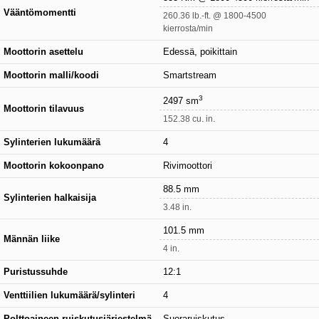
Vääntömomentti
260.36 lb.-ft. @ 1800-4500
kierrosta/min
Moottorin asettelu
Edessä, poikittain
Moottorin malli/koodi
Smartstream
3
2497 sm
Moottorin tilavuus
152.38 cu. in.
Sylinterien lukumäärä
4
Moottorin kokoonpano
Rivimoottori
88.5 mm
Sylinterien halkaisija
3.48 in.
101.5 mm
Männän liike
4 in.
Puristussuhde
12:1
Venttiilien lukumäärä/sylinteri
4
Polttoaineen ruiskutusjärjestelmä
Suoraruiskutus