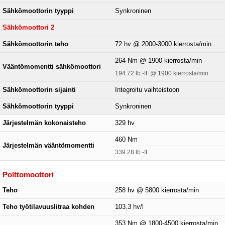
Sähkömoottorin tyyppi
Synkroninen
Sähkömoottori 2
Sähkömoottorin teho
72 hv @ 2000-3000 kierrosta/min
264 Nm @ 1900 kierrosta/min
Vääntömomentti sähkömoottori
194.72 lb.-ft. @ 1900 kierrosta/min
Sähkömoottorin sijainti
Integroitu vaihteistoon
Sähkömoottorin tyyppi
Synkroninen
Järjestelmän kokonaisteho
329 hv
460 Nm
Järjestelmän vääntömomentti
339.28 lb.-ft.
Polttomoottori
Teho
258 hv @ 5800 kierrosta/min
Teho työtilavuuslitraa kohden
103.3 hv/l
353 Nm @ 1800-4500 kierrosta/min