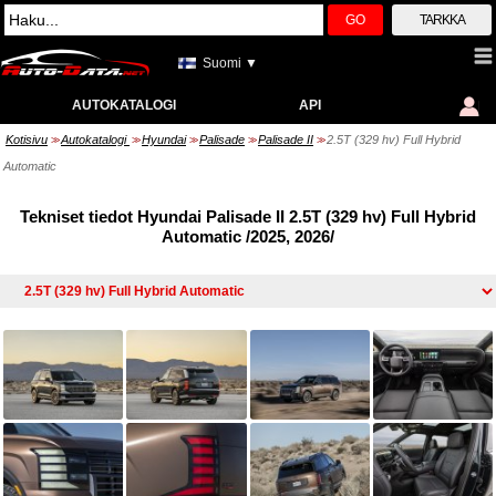
GO
TARKKA
Suomi ▼
AUTOKATALOGI
API
Kotisivu
Autokatalogi
Hyundai
Palisade
Palisade II
2.5T (329 hv) Full Hybrid
>>
>>
>>
>>
>>
Automatic
Tekniset tiedot Hyundai Palisade II 2.5T (329 hv) Full Hybrid
Automatic /2025, 2026/