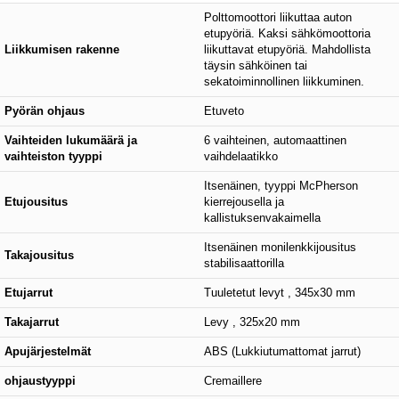
Polttomoottori liikuttaa auton
etupyöriä. Kaksi sähkömoottoria
Liikkumisen rakenne
liikuttavat etupyöriä. Mahdollista
täysin sähköinen tai
sekatoiminnollinen liikkuminen.
Pyörän ohjaus
Etuveto
Vaihteiden lukumäärä ja
6 vaihteinen, automaattinen
vaihteiston tyyppi
vaihdelaatikko
Itsenäinen, tyyppi McPherson
Etujousitus
kierrejousella ja
kallistuksenvakaimella
Itsenäinen monilenkkijousitus
Takajousitus
stabilisaattorilla
Etujarrut
Tuuletetut levyt , 345x30 mm
Takajarrut
Levy , 325x20 mm
Apujärjestelmät
ABS (Lukkiutumattomat jarrut)
ohjaustyyppi
Cremaillere