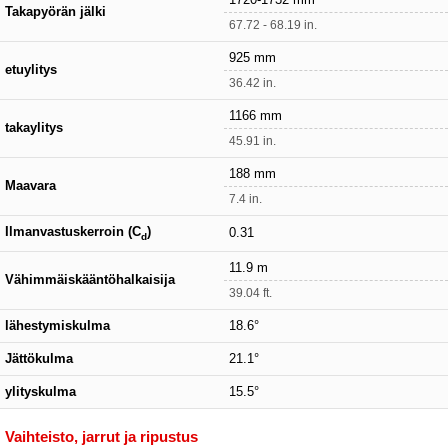
Takapyörän jälki
67.72 - 68.19 in.
925 mm
etuylitys
36.42 in.
1166 mm
takaylitys
45.91 in.
188 mm
Maavara
7.4 in.
Ilmanvastuskerroin (C
)
0.31
d
11.9 m
Vähimmäiskääntöhalkaisija
39.04 ft.
lähestymiskulma
18.6°
Jättökulma
21.1°
ylityskulma
15.5°
Vaihteisto, jarrut ja ripustus