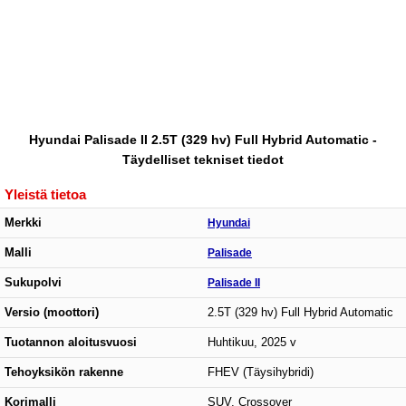
Hyundai Palisade II 2.5T (329 hv) Full Hybrid Automatic -
Täydelliset tekniset tiedot
Yleistä tietoa
Merkki
Hyundai
Malli
Palisade
Sukupolvi
Palisade II
Versio (moottori)
2.5T (329 hv) Full Hybrid Automatic
Tuotannon aloitusvuosi
Huhtikuu, 2025 v
Tehoyksikön rakenne
FHEV (Täysihybridi)
Korimalli
SUV, Crossover