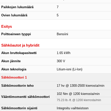
Paikkojen lukumäärä
7
Ovien lukumäärä
5
Esitys
Polttoaineen tyyppi
Bensiini
Sähköautot ja hybridit
Akun bruttokapasiteetti
1.65 kWh
Akun jännite
300 V
Akun teknologia
Litium-ioni (Li-Ion)
Sähkömoottori 1
Sähkömoottorin teho
17 hv @ 1300-2500 kierrosta/min
102 Nm @ 1200 kierrosta/min
Vääntömomentti sähkömoottori
75.23 lb.-ft. @ 1200 kierrosta/min
Sähkömoottorin sijainti
Integroitu vaihteistoon