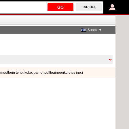
GO
TARKKA
Suomi ▼
. moottorin teho, koko, paino, polttoaineenkulutus jne.)