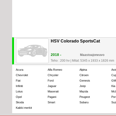
HSV Colorado SportsCat
2018 -
Maastoajoneuvo
Teho : 200 hv
|
Mitat: 5345 x 1933 x 1826 mm
Acura
Alfa Romeo
Alpina
Ast
Chevrolet
Chrysler
Citroen
Cup
Fiat
Ford
Genesis
GM
Infiniti
Jaguar
Jeep
Kia
Lotus
Maserati
Mazda
Mc
Opel
Pagani
Peugeot
Por
Skoda
Smart
Subaru
Suz
Kaikki merkit