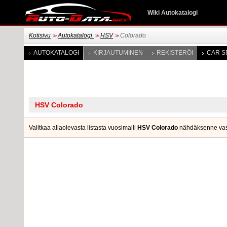
Wiki Autokatalogi
Kotisivu
Autokatalogi
HSV
Colorado
>>
>>
>>
AUTOKATALOGI
KIRJAUTUMINEN
REKISTERÖI
CAR S
Valitkaa allaolevasta listasta vuosimalli
HSV Colorado
nähdäksenne vastaa