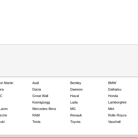
on Martin
Audi
Bentley
BMW
ra
Dacia
Daewoo
Daihatsu
C
Great Wall
Haval
Honda
Koenigsegg
Lada
Lamborghini
Laren
Mercedes-Benz
MG
Mini
sche
RAM
Renault
Rolls-Royce
uki
Tesla
Toyota
Vauxhall