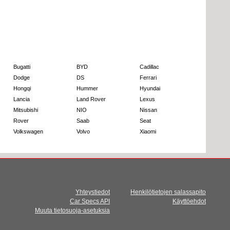
Bugatti
BYD
Cadillac
Dodge
DS
Ferrari
Hongqi
Hummer
Hyundai
Lancia
Land Rover
Lexus
Mitsubishi
NIO
Nissan
Rover
Saab
Seat
Volkswagen
Volvo
Xiaomi
Yhteystiedot
Henkilötietojen salassapito
Car Specs API
Käyttöehdot
Muuta tietosuoja-asetuksia