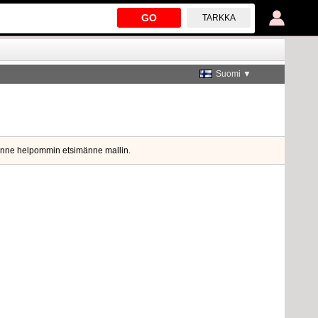
GO
TARKKA
Suomi ▼
ksenne helpommin etsimänne mallin.