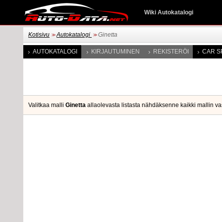
Wiki Autokatalogi
Kotisivu
Autokatalogi
Ginetta
>>
>>
AUTOKATALOGI
KIRJAUTUMINEN
REKISTERÖI
CAR S
Valitkaa malli
Ginetta
allaolevasta listasta nähdäksenne kaikki mallin va