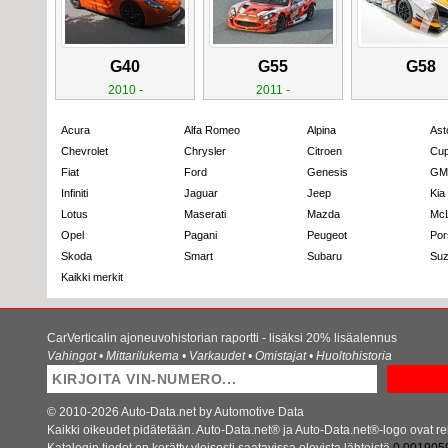
G40
G55
G58
2010 -
2011 -
Acura
Alfa Romeo
Alpina
Ast
Chevrolet
Chrysler
Citroen
Cup
Fiat
Ford
Genesis
GM
Infiniti
Jaguar
Jeep
Kia
Lotus
Maserati
Mazda
Mc
Opel
Pagani
Peugeot
Por
Skoda
Smart
Subaru
Suz
Kaikki merkit
CarVerticalin ajoneuvohistorian raportti - lisäksi 20% lisäalennus
Vahingot • Mittarilukema • Varkaudet • Omistajat • Huoltohistoria
© 2010-2026 Auto-Data.net by Automotive Data
Kaikki oikeudet pidätetään. Auto-Data.net® ja Auto-Data.net®-logo ovat re