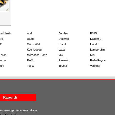
on Martin
Audi
Bentley
BMW
ra
Dacia
Daewoo
Daihatsu
C
Great Wall
Haval
Honda
Koenigsegg
Lada
Lamborghini
Laren
Mercedes-Benz
MG
Mini
sche
RAM
Renault
Rolls-Royce
uki
Tesla
Toyota
Vauxhall
Raportti
kisteröityjä tavaramerkkejä.