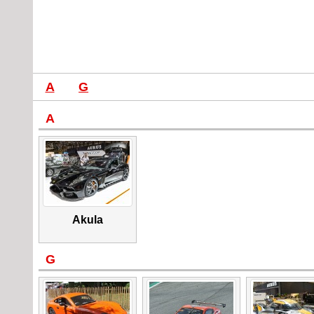
A
G
A
Akula
G