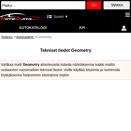
GO
TARKKA
Suomi ▼
AUTOKATALOGI
API
Kotisivu
Autokatalogi
Geometry
>>
>>
Tekniset tiedot Geometry
Valitkaa malli
Geometry
allaolevasta listasta nähdäksenne kaikki mallin
vastaavien vuosimallien tekniset tiedot. Voitte käyttää kirjaimia ja numeroita
löytääksenne helpommin etsimänne mallin.