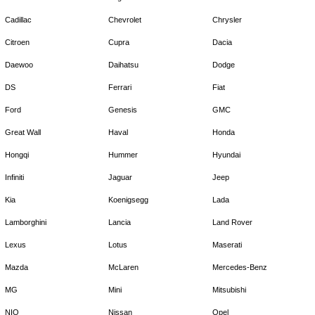
Cadillac
Chevrolet
Chrysler
Citroen
Cupra
Dacia
Daewoo
Daihatsu
Dodge
DS
Ferrari
Fiat
Ford
Genesis
GMC
Great Wall
Haval
Honda
Hongqi
Hummer
Hyundai
Infiniti
Jaguar
Jeep
Kia
Koenigsegg
Lada
Lamborghini
Lancia
Land Rover
Lexus
Lotus
Maserati
Mazda
McLaren
Mercedes-Benz
MG
Mini
Mitsubishi
NIO
Nissan
Opel