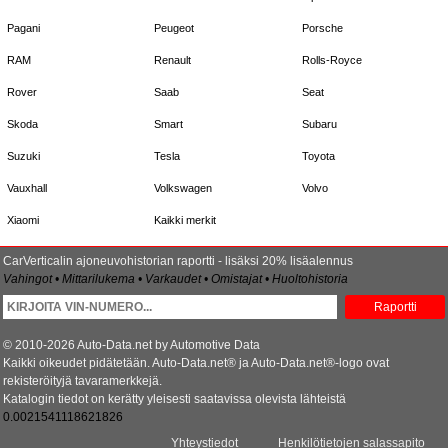
Pagani
Peugeot
Porsche
RAM
Renault
Rolls-Royce
Rover
Saab
Seat
Skoda
Smart
Subaru
Suzuki
Tesla
Toyota
Vauxhall
Volkswagen
Volvo
Xiaomi
Kaikki merkit
CarVerticalin ajoneuvohistorian raportti - lisäksi 20% lisäalennus
Vahingot • Mittarilukema • Varkaudet • Omistajat • Huoltohistoria
Raportti
© 2010-2026 Auto-Data.net by Automotive Data
Kaikki oikeudet pidätetään. Auto-Data.net® ja Auto-Data.net®-logo ovat
rekisteröityjä tavaramerkkejä.
Katalogin tiedot on kerätty yleisesti saatavissa olevista lähteistä
0.0021541118621826
Yhteystiedot
Henkilötietojen salassapito