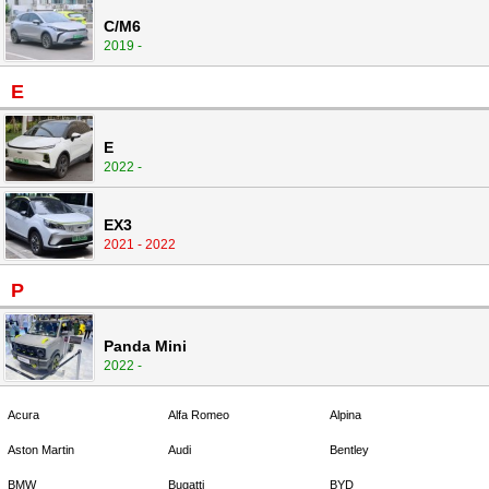
C/M6
2019 -
E
E
2022 -
EX3
2021 - 2022
P
Panda Mini
2022 -
Acura
Alfa Romeo
Alpina
Aston Martin
Audi
Bentley
BMW
Bugatti
BYD