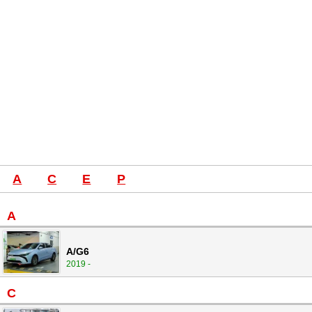
A
C
E
P
A
A/G6
2019 -
C