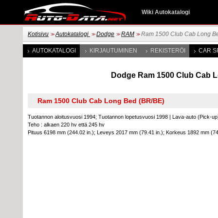
Wiki Autokatalogi
Kotisivu
Autokatalogi
Dodge
RAM
Ram 1500 Club Cab Long B
>>
>>
>>
>>
AUTOKATALOGI
KIRJAUTUMINEN
REKISTERÖI
CAR S
Dodge Ram 1500 Club Cab Long
Tuotannon aloitusvuosi 1994; Tuotannon lopetusvuosi 1998
|
Lava-auto (Pick-up
Teho : alkaen 220 hv että 245 hv
Pituus 6198 mm (244.02 in.); Leveys 2017 mm (79.41 in.); Korkeus 1892 mm (74.