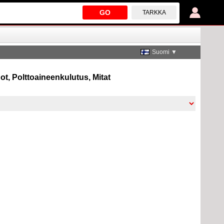
GO
TARKKA
Suomi ▼
t, Polttoaineenkulutus, Mitat