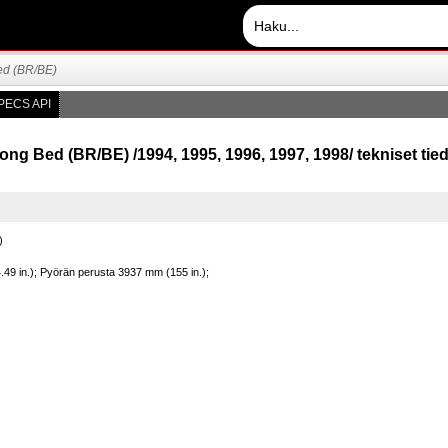
ed (BR/BE)
PECS API
 Bed (BR/BE) /1994, 1995, 1996, 1997, 1998/ tekniset tiedo
)
49 in.); Pyörän perusta 3937 mm (155 in.);