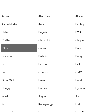
Acura
Alfa Romeo
Alpina
Aston Martin
Audi
Bentley
BMW
Bugatti
BYD
Cadillac
Chevrolet
Chrysler
Citroen
Cupra
Dacia
Daewoo
Daihatsu
Dodge
DS
Ferrari
Fiat
Ford
Genesis
GMC
Great Wall
Haval
Honda
Hongqi
Hummer
Hyundai
Infiniti
Jaguar
Jeep
Kia
Koenigsegg
Lada