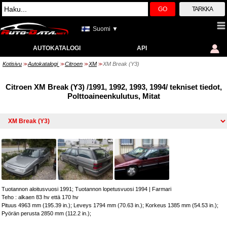
GO
TARKKA
Suomi ▼
AUTOKATALOGI
API
Kotisivu
Autokatalogi
Citroen
XM
XM Break (Y3)
>>
>>
>>
>>
Citroen XM Break (Y3) /1991, 1992, 1993, 1994/ tekniset tiedot,
Polttoaineenkulutus, Mitat
Tuotannon aloitusvuosi 1991; Tuotannon lopetusvuosi 1994
|
Farmari
Teho : alkaen 83 hv että 170 hv
Pituus 4963 mm (195.39 in.); Leveys 1794 mm (70.63 in.); Korkeus 1385 mm (54.53 in.);
Pyörän perusta 2850 mm (112.2 in.);