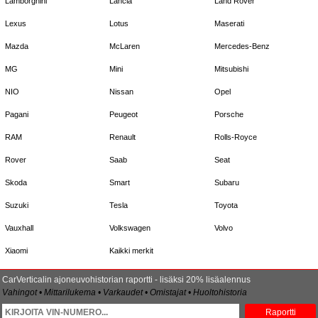
Lamborghini
Lancia
Land Rover
Lexus
Lotus
Maserati
Mazda
McLaren
Mercedes-Benz
MG
Mini
Mitsubishi
NIO
Nissan
Opel
Pagani
Peugeot
Porsche
RAM
Renault
Rolls-Royce
Rover
Saab
Seat
Skoda
Smart
Subaru
Suzuki
Tesla
Toyota
Vauxhall
Volkswagen
Volvo
Xiaomi
Kaikki merkit
CarVerticalin ajoneuvohistorian raportti - lisäksi 20% lisäalennus
Vahingot • Mittarilukema • Varkaudet • Omistajat • Huoltohistoria
Raportti