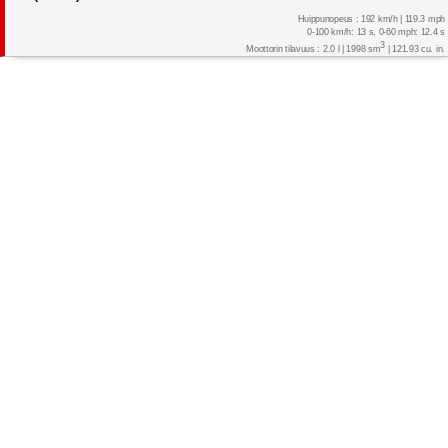
Huippunopeus : 192 km/h | 119.3 mph
0-100 km/h: 13 s, 0-60 mph: 12.4 s
3
Moottorin tilavuus : 2.0 l | 1998 sm
| 121.93 cu. in.