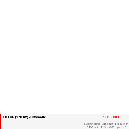
3.0 i V6 (170 hv) Automatic
1991 - 1994
Huippunopeus : 215 km/h | 133.59 mph
0-100 km/h: 12.5 s, 0-60 mph: 11.9 s