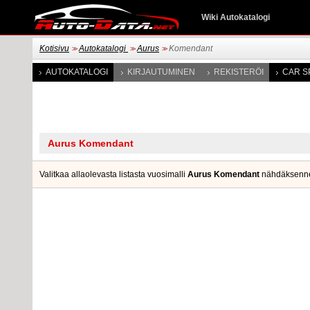
Wiki Autokatalogi
Kotisivu
Autokatalogi
Aurus
Komendant
>>
>>
>>
AUTOKATALOGI
KIRJAUTUMINEN
REKISTERÖI
CAR S
Valitkaa allaolevasta listasta vuosimalli
Aurus Komendant
nähdäksenne va