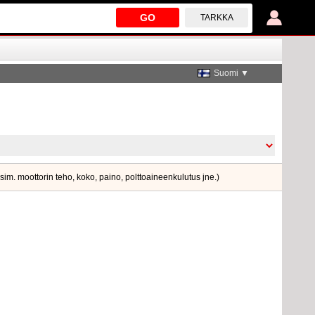
GO
TARKKA
Suomi ▼
esim. moottorin teho, koko, paino, polttoaineenkulutus jne.)