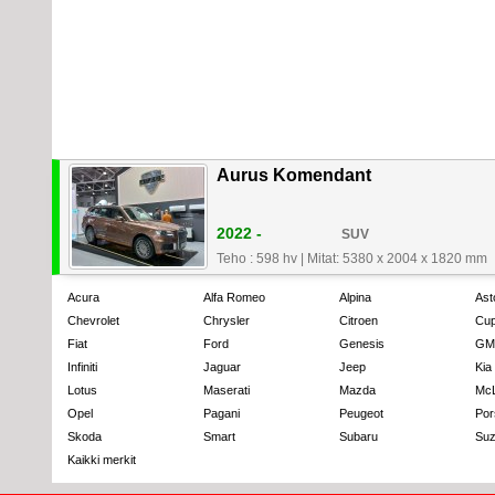
Aurus Komendant
2022 -
SUV
Teho : 598 hv
|
Mitat: 5380 x 2004 x 1820 mm
Acura
Alfa Romeo
Alpina
Ast
Chevrolet
Chrysler
Citroen
Cup
Fiat
Ford
Genesis
GM
Infiniti
Jaguar
Jeep
Kia
Lotus
Maserati
Mazda
Mc
Opel
Pagani
Peugeot
Por
Skoda
Smart
Subaru
Suz
Kaikki merkit