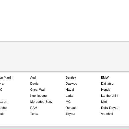
on Martin
Audi
Bentley
BMW
ra
Dacia
Daewoo
Daihatsu
C
Great Wall
Haval
Honda
Koenigsegg
Lada
Lamborghini
Laren
Mercedes-Benz
MG
Mini
sche
RAM
Renault
Rolls-Royce
uki
Tesla
Toyota
Vauxhall