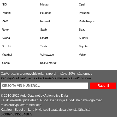
NIO
Nissan
Opel
Pagani
Peugeot
Porsche
RAM
Renault
Rolls-Royce
Rover
Saab
Seat
Skoda
Smart
Subaru
Suzuki
Tesla
Toyota
Vauxhall
Volkswagen
Volvo
Xiaomi
Kaikki merkit
CarVerticalin ajoneuvohistorian raportti - lisäksi 20% lisäalennus
Vahingot • Mittarilukema • Varkaudet • Omistajat • Huoltohistoria
Raportti
© 2010-2026 Auto-Data.net by Automotive Data
Kaikki oikeudet pidätetään. Auto-Data.net® ja Auto-Data.net®-logo ovat
rekisteröityjä tavaramerkkejä.
Katalogin tiedot on kerätty yleisesti saatavissa olevista lähteistä
0.0089409351348877