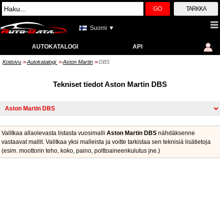
GO
TARKKA
Suomi ▼
AUTOKATALOGI
API
Kotisivu
Autokatalogi
Aston Martin
DBS
>>
>>
>>
Tekniset tiedot Aston Martin DBS
Valitkaa allaolevasta listasta vuosimalli
Aston Martin DBS
nähdäksenne
vastaavat mallit. Valitkaa yksi malleista ja voitte tarkistaa sen teknisiä lisätietoja
(esim. moottorin teho, koko, paino, polttoaineenkulutus jne.)