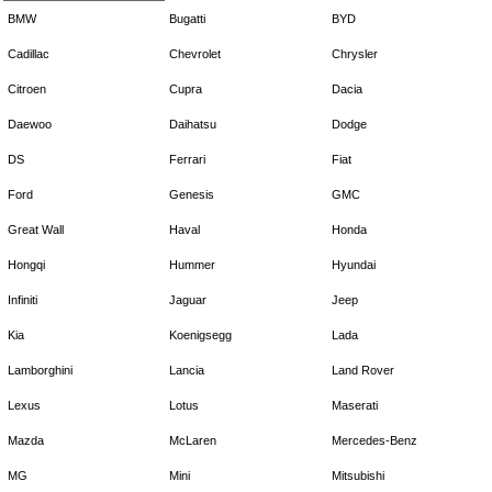
BMW
Bugatti
BYD
Cadillac
Chevrolet
Chrysler
Citroen
Cupra
Dacia
Daewoo
Daihatsu
Dodge
DS
Ferrari
Fiat
Ford
Genesis
GMC
Great Wall
Haval
Honda
Hongqi
Hummer
Hyundai
Infiniti
Jaguar
Jeep
Kia
Koenigsegg
Lada
Lamborghini
Lancia
Land Rover
Lexus
Lotus
Maserati
Mazda
McLaren
Mercedes-Benz
MG
Mini
Mitsubishi