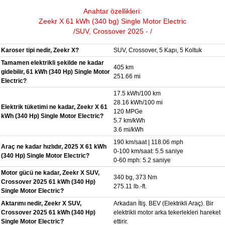
Anahtar özellikleri:
Zeekr X 61 kWh (340 bg) Single Motor Electric
/SUV, Crossover 2025 - /
Karoser tipi nedir, Zeekr X?
SUV, Crossover, 5 Kapı, 5 Koltuk
Tamamen elektrikli şekilde ne kadar
405 km
gidebilir, 61 kWh (340 Hp) Single Motor
251.66 mi
Electric?
17.5 kWh/100 km
28.16 kWh/100 mi
Elektrik tüketimi ne kadar, Zeekr X 61
120 MPGe
kWh (340 Hp) Single Motor Electric?
5.7 km/kWh
3.6 mi/kWh
190 km/saat | 118.06 mph
Araç ne kadar hızlıdır, 2025 X 61 kWh
0-100 km/saat: 5.5 saniye
(340 Hp) Single Motor Electric?
0-60 mph: 5.2 saniye
Motor gücü ne kadar, Zeekr X SUV,
340 bg, 373 Nm
Crossover 2025 61 kWh (340 Hp)
275.11 lb.-ft.
Single Motor Electric?
Aktarımı nedir, Zeekr X SUV,
Arkadan İtiş. BEV (Elektrikli Araç). Bir
Crossover 2025 61 kWh (340 Hp)
elektrikli motor arka tekerlekleri hareket
Single Motor Electric?
ettirir.