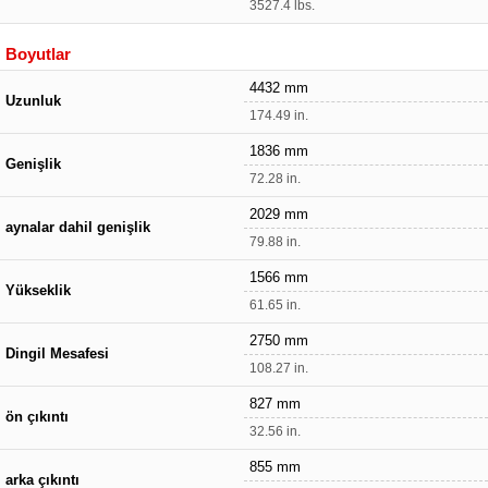
3527.4 lbs.
Boyutlar
4432 mm
Uzunluk
174.49 in.
1836 mm
Genişlik
72.28 in.
2029 mm
aynalar dahil genişlik
79.88 in.
1566 mm
Yükseklik
61.65 in.
2750 mm
Dingil Mesafesi
108.27 in.
827 mm
ön çıkıntı
32.56 in.
855 mm
arka çıkıntı