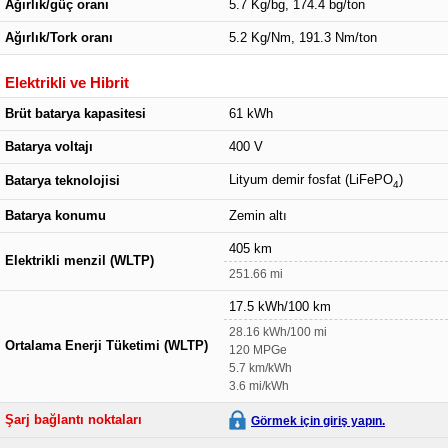
Ağırlık/güç oranı
5.7 Kg/bg, 174.4 bg/ton
Ağırlık/Tork oranı
5.2 Kg/Nm, 191.3 Nm/ton
Elektrikli ve Hibrit
Brüt batarya kapasitesi
61 kWh
Batarya voltajı
400 V
Lityum demir fosfat (LiFePO
)
Batarya teknolojisi
4
Batarya konumu
Zemin altı
405 km
Elektrikli menzil (WLTP)
251.66 mi
17.5 kWh/100 km
28.16 kWh/100 mi
Ortalama Enerji Tüketimi (WLTP)
120 MPGe
5.7 km/kWh
3.6 mi/kWh
Şarj bağlantı noktaları
Görmek için giriş yapın.