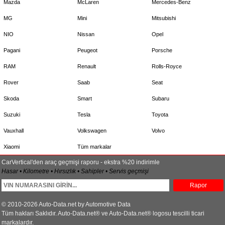
Mazda
McLaren
Mercedes-Benz
MG
Mini
Mitsubishi
NIO
Nissan
Opel
Pagani
Peugeot
Porsche
RAM
Renault
Rolls-Royce
Rover
Saab
Seat
Skoda
Smart
Subaru
Suzuki
Tesla
Toyota
Vauxhall
Volkswagen
Volvo
Xiaomi
Tüm markalar
CarVertical'den araç geçmişi raporu - ekstra %20 indirimle
Hasar • Kilometre • Hırsızlık • Sahipler • Servis geçmişi
Rapor
© 2010-2026 Auto-Data.net by Automotive Data
Tüm hakları Saklıdır. Auto-Data.net® ve Auto-Data.net® logosu tescilli ticari
markalardır.