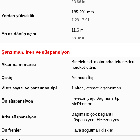
33.66 in.
185-201 mm
Yerden yükseklik
7.28 - 7.91 in.
11.6 m
En az dönüş açısı
38.06 ft.
Şanzıman, fren ve süspansiyon
Bir elektrikli motor arka tekerlekleri
Aktarma mimarisi
hareket ettirir.
Çekiş
Arkadan İtiş
Vites sayısı ve şanzıman tipi
1 vites, otomatik şanzıman
Helezon yay, Bağımsız tip
Ön süspansiyon
McPherson
Bağımsız çok bağlantılı
Arka süspansiyon
süspansiyon, Helezon yay
Ön frenler
Hava soğutmalı diskler