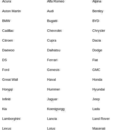
Acura
Alfa Romeo
Alpina
Aston Martin
Audi
Bentley
BMW
Bugatti
BYD
Cadillac
Chevrolet
Chrysler
Citroen
Cupra
Dacia
Daewoo
Daihatsu
Dodge
DS
Ferrari
Fiat
Ford
Genesis
GMC
Great Wall
Haval
Honda
Hongqi
Hummer
Hyundai
Infiniti
Jaguar
Jeep
Kia
Koenigsegg
Lada
Lamborghini
Lancia
Land Rover
Lexus
Lotus
Maserati