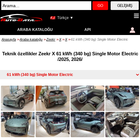
GO
GELIŞMIŞ
Türkçe ▼
ARABA KATALOĞU
API
Anasayfa
Araba kataloğu
Zeekr
X
X
61 kWh (340 bg) Single Motor Electric
>>
>>
>>
>>
>>
Teknik özellikler Zeekr X 61 kWh (340 bg) Single Motor Electric
/2025, 2026/